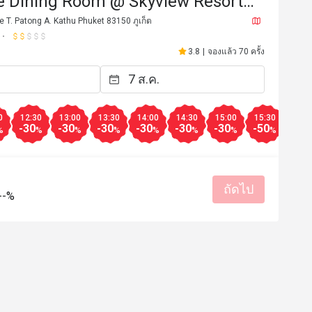
he Dining Room @ Skyview Resort
Patong Beach)
e T. Patong A. Kathu Phuket 83150 ภูเก็ต
3.8
|
จองแล้ว 70 ครั้ง
0
12:30
13:00
13:30
14:00
14:30
15:00
15:30
16:0
-30
-30
-30
-30
-30
-30
-50
-50
%
%
%
%
%
%
%
%
ถัดไป
M****n
M
--%
29 ส.ค. 2568
5 ก.พ. 25
nset over Patong. Food was good, 
as excellent. Slow food delivery. 
Staff was very attentive. 
เหมาะกับการเดท
มีประโยชน์ (0)