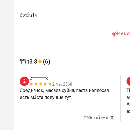
มัสมั่นไก่
ดูทั้งหมด
รีวิว
3.8
(6)
2*******o
2
2 ก.พ. 2568
Среднячок, масала хуйня, паста неплохая, 
T
есть м3ста получше тут.
a
A
e
มีประโยชน์ (0)
b