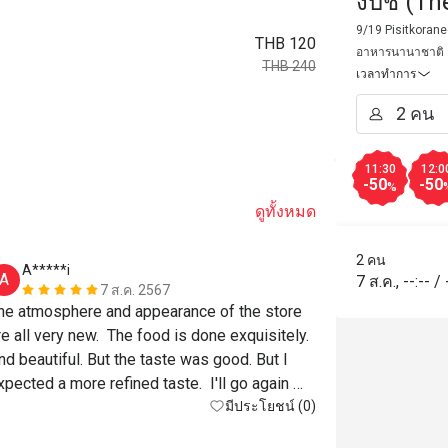
งบีช (T
Phuket 
9/19 Pisitkorane
THB 120
อาหารนานาชาติ
THB 240
เวลาทำการ
11:30
12:0
-50
-50
%
ดูทั้งหมด
2 คน
A*****i
g******t
A
G
7 ส.ค.
,
--:--
/
7 ส.ค. 2567
he atmosphere and appearance of the store 
Beautiful su
re all very new.  The food is done exquisitely. 
green curry w
nd beautiful. But the taste was good. But I 
xpected a more refined taste.  I'll go again 
รสชาติอร่อย
ecause of the atmosphere
มีประโยชน์ (0)