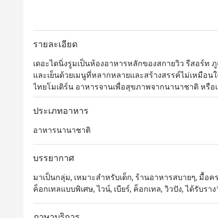
รายละเอียด
เดอะไดนิ่งรูมเป็นห้องอาหารหลักของสกายวิว รีสอร์ท ภูเก็
และเย็นด้วยเมนูที่หลากหลายและสร้างสรรค์ไม่เหมือนใ
ไทยโมเดิร์น อาหารจานเพื่อสุขภาพจากนานาชาติ หรือแม
เมนูเด็ดประจำร้านที่มีให้เลือกทั้งต้มยำและต้มข่าเสิร์
คนที่ต้องการชมวิวอ่าวป่าตองให้เลือกนั่งที่เฉลียงด้านน
ประเภทอาหาร
อาหารนานาชาติ
บรรยากาศ
มาเป็นกลุ่ม, เหมาะสำหรับเด็ก, ร้านอาหารสบายๆ, มื้อครอบ
ค็อกเทลแบบพิเศษ, ไวน์, เบียร์, ค็อกเทล, วิวปัง, ได้รับ
ภาษาบริการ