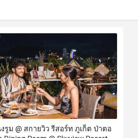
่งรูม @ สกายวิว รีสอร์ท ภูเก็ต ป่าตอ