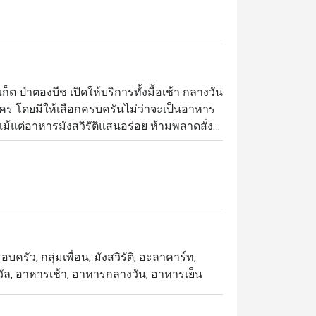
ต ป่าตองบีช เปิดให้บริการทั้งมื้อเช้า กลางวัน 
คร โดยมีให้เลือกครบครันไม่ว่าจะเป็นอาหาร
้แต่อาหารมังสวิรัติแสนอร่อย ห้ามพลาดสั่ง
ฟร้อนๆ มาในชุดหม้อ Infused Soup Pot สำหรับ
อก
ครัว, กลุ่มเพื่อน, มังสวิรัติ, อะลาคาร์ท,
รางวัล, อาหารเช้า, อาหารกลางวัน, อาหารเย็น