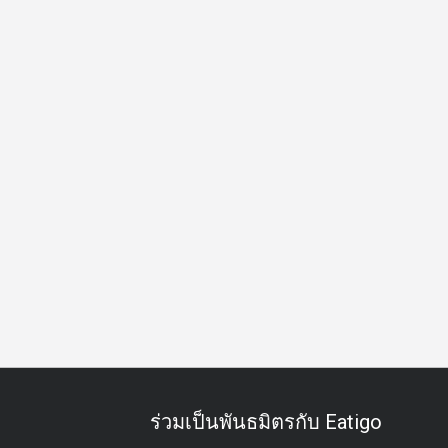
์รัสติก
วิวปัง
มีชีวิตชีวา
ได้รับรางวัล
จัดจานสวย
อ
ร่วมเป็นพันธมิตรกับ Eatigo