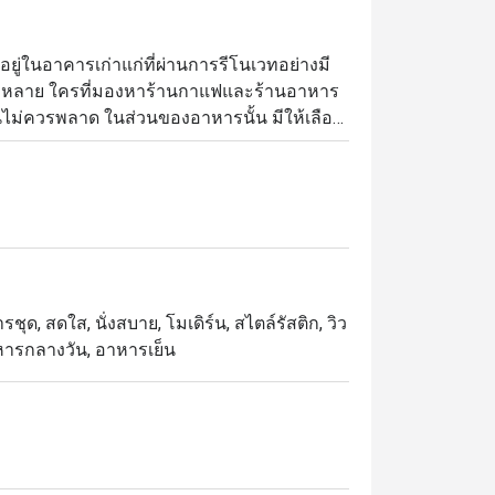
อยู่ในอาคารเก่าแก่ที่ผ่านการรีโนเวทอย่างมี
ลากหลาย ใครที่มองหาร้านกาแฟและร้านอาหาร
ไม่ควรพลาด ในส่วนของอาหารนั้น มีให้เลือก
น้ำพริกอ่อง เปาะเปี้ยะทอดไส้ผักโขมชีส หรือ
ก และที่สำคัญคือที่นี่มีเมนูเซอร์ไพรส์ตาม
ุด, สดใส, นั่งสบาย, โมเดิร์น, สไตล์รัสติก, วิว
อาหารกลางวัน, อาหารเย็น