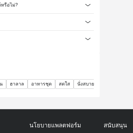
.)
หรือไม่?
อน
ฮาลาล
อาหารชุด
สดใส
นั่งสบาย
โมเดิร์น
สไตล
นโยบายแพลตฟอร์ม
สนับสนุน