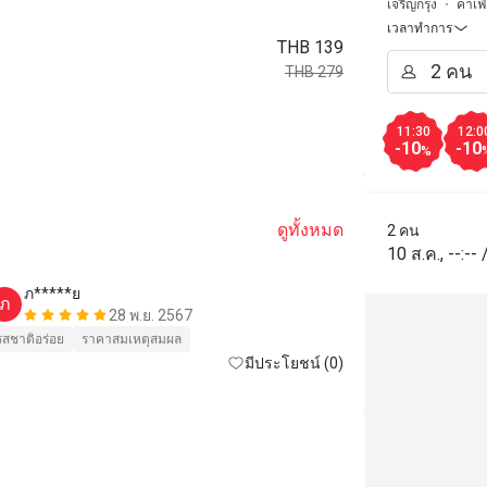
เจริญกรุง
คาเฟ่
เวลาทำการ
THB 139
THB 279
11:30
12:0
-10
-10
%
ดูทั้งหมด
2 คน
10 ส.ค.
,
--:--
ภ*****ย
ภ
28 พ.ย. 2567
รสชาติอร่อย
ราคาสมเหตุสมผล
มีประโยชน์ (0)