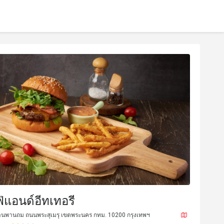
ฟ่แอนด์อีทเทอรี
นพานถม ถนนพระสุเมรุ เขตพระนคร กทม. 10200 กรุงเทพฯ