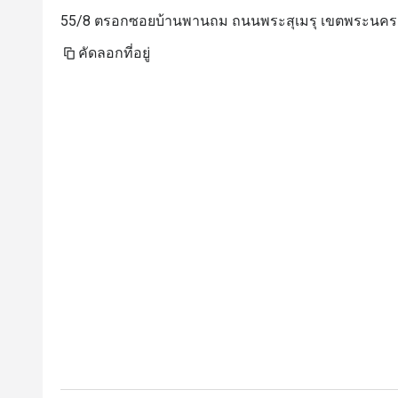
55/8 ตรอกซอยบ้านพานถม ถนนพระสุเมรุ เขตพระนคร 
คัดลอกที่อยู่