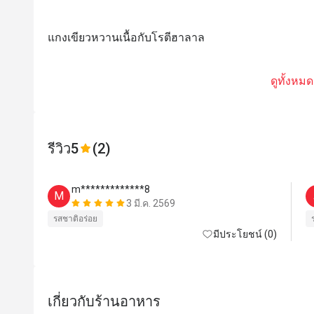
แกงเขียวหวานเนื้อกับโรตีฮาลาล
ดูทั้งหมด
รีวิว
5
(2)
m*************8
M
3 มี.ค. 2569
รสชาติอร่อย
มีประโยชน์ (0)
เกี่ยวกับร้านอาหาร