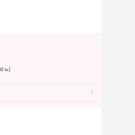
0 น.)
 - 20:00 น.)
:00 - 20:00 น.)
(7:00 - 20:00 น.)
.)
 น.)