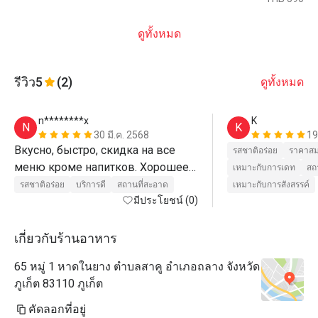
ดูทั้งหมด
รีวิว
5
(2)
ดูทั้งหมด
n********x
K
N
K
30 มี.ค. 2568
19
Вкусно, быстро, скидка на все 
รสชาติอร่อย
ราคาสม
меню кроме напитков. Хорошее 
เหมาะกับการเดท
สถ
обслуживаем 
รสชาติอร่อย
บริการดี
สถานที่สะอาด
เหมาะกับการสังสรรค์
มีประโยชน์ (0)
เกี่ยวกับร้านอาหาร
65 หมู่ 1 หาดในยาง ตำบลสาคู อำเภอถลาง จังหวัด
ภูเก็ต 83110 ภูเก็ต
คัดลอกที่อยู่