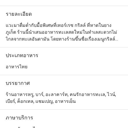
รายละเอียด
แวะมาดื่มด่ำกับมื้อพิเศษที่เทอร์เรซ กริลล์ ที่หาดในยาง 
ภูเก็ต ร้านนี้นำเสนออาหารทะเลสดใหม่ในทำเลสะดวกไม่
ไกลจากทะเลอันดามัน โดยทางร้านขึ้นชื่อเรื่องเมนูกริลล์
หรือปิ้งย่างแนวร่วมสมัยที่คัดสรรเฉพาะวัตถุดิบชั้นดีจากใน
ท้องถิ่น ตลอดจนเชฟมีวิธีการเตรียมและปรุงอาหารทุกจาน
ประเภทอาหาร
อย่างเชี่ยวชาญ นอกจากซีฟู้ดนานาชนิดแล้ว สเต็กเนื้อไพ
รม์คัทของที่นี่ก็สุดยอดเช่นกัน
อาหารไทย
บรรยากาศ
ร้านอาหารหรู, บาร์, อะลาคาร์ท, คนรักอาหารทะเล, ไวน์,
เบียร์, ค็อกเทล, แชมเปญ, อาหารเย็น
ภาษาบริการ