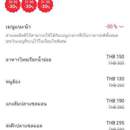
20:30
21:00
21:30
-30
-30
-30
%
%
%
เมนูแนะนำ
-50 %
ส่วนลดอีททิโก้สามารถใช้ได้กับเมนูอาหารที่เป็นราคาปกติทั้งหมด
ยกเว้นเมนูที่ระบุไว้ในเงื่อนไขพิเศษ
THB 150
อาหารไทยเรียกน้ำย่อย
THB 300
THB 130
หมูฮ้อง
THB 260
THB 190
แกงส้มปลาแซลมอน
THB 380
THB 295
สเต๊กปลาแซลมอล
THB 590