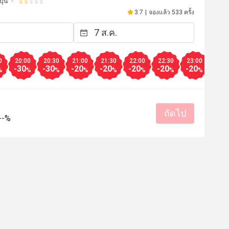
ุ่น
at me like a princess. Bartender 
มีประโยชน์ (3)
3.7
|
จองแล้ว 533 ครั้ง
ute, adorable and good at their 
love all the cocktails i drink, 
materatsu. The supervisor May 
ind and always smiles. The bar 
0
20:00
20:30
21:00
21:30
22:00
22:30
23:00
23:3
t decorate so nice, i love the red 
-30
-30
-20
-20
-20
-20
-20
-20
%
%
%
%
%
%
%
%
d the bathroom so clean, have 
et style which is cool. The art 
so pretty. 10/10 from me. Thank 
ถัดไป
or this precious experiences, 
--%
anish restaurant team!