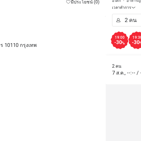
อโศก
อาหารญี่ป
มีประโยชน์ (0)
attentive, tre
เวลาทำการ
also sweet, c
jobs. I really 
especially A
also sweet, k
19:00
19:3
and restauran
-30
-30
%
คร 10110 กรุงเทพ
light here an
Japanese toil
from there al
2 คน
you so much f
7 ส.ค.
,
--:--
/
Great job Jap