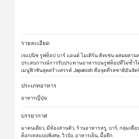
รายละเอียด
เจแปนิช รูฟท็อป บาร์ แอนด์ โมเดิร์น คิทเช่น ผสมผส
ประสบการณ์การรับประทานอาหารบนรูฟท็อปที่ไม่ซ้ำ
เมนูฟิวชันสุดสร้างสรรค์ Japanish คือจุดที่รสชาติอั
สำหรับผู้ที่มองหาบรรยากาศหรูหราแต่ยังคงความมีชีวิต
ประเภทอาหาร
อาหารญี่ปุ่น
บรรยากาศ
มาคนเดียว, มีห้องส่วนตัว, ร้านอาหารหรู, บาร์, กลุ่มเพื
ค็อกเทลแบบพิเศษ, วิวปัง, อาหารเย็น, มื้อดึก