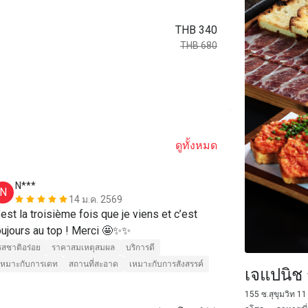
THB 340
THB 680
ดูทั้งหมด
N***
M**i
N
M
14 ม.ค. 2569
’est la troisième fois que je viens et c’est 
I really love 
oujours au top ! Merci 🤩✨✨
make me sway
Every bite I 
รสชาติอร่อย
ราคาสมเหตุสมผล
บริการดี
when you eat 
เหมาะกับการเดท
สถานที่สะอาด
เหมาะกับการสังสรรค์
เจแปนิช 
chefs really 
รสชาติอร่อย
155 ซ.สุขุมวิท 
waiters and w
เหมาะกับการเด