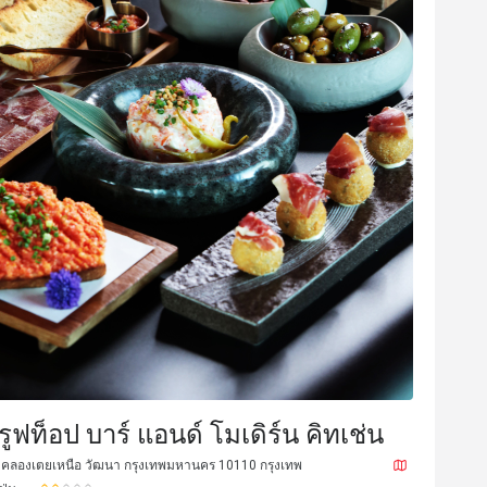
N*****g
N
4 มิ.ย. 2568
5 ก.พ. 25
this place, the music of the jazz 
if you are loving both S
. The food here is sooooo good. 
took make me fly to the moon. 
รสชาติอร่อย
ราคาสมเหตุสม
the food, you know that the 
รูฟท็อป บาร์ แอนด์ โมเดิร์น คิทเช่น
good at their creations. Amazing 
ราคาสมเหตุสมผล
บริการดี
11 คลองเตยเหนือ วัฒนา กรุงเทพมหานคร 10110 กรุงเทพ
aitresses, very friendly, 
ท
สถานที่สะอาด
เหมาะกับการสังสรรค์