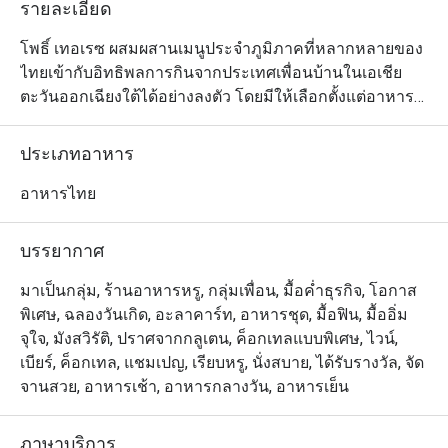
รายละเอียด
โพธิ์ เทอเรซ ผสมผสานเมนูประจำภูมิภาคที่หลากหลายของ
ไทยเข้ากับอิทธิพลการกินจากประเทศเพื่อนบ้านในเอเชีย
ตะวันออกเฉียงใต้ได้อย่างลงตัว โดยมีให้เลือกตั้งแต่อาหาร
เผ็ดร้อนจากมาเลเซีย เมนูที่เต็มเปี่ยมด้วยรสชาติและชีวิต
ชีวาในสไตล์ฮกเกี้ยน และแกงพม่าเข้มข้นหอมมัน ไปจนถึง
ประเภทอาหาร
อาหารท้องถิ่นของเมืองเชียงใหม่เอง ไฮไลต์เด็ดที่ห้ามพลาด
คือหมูฮ้อง ที่ทางร้านนำหมูสามชั้นมาตุ๋นจนเนื้อนุ่มชุ่มฉ่ำ
อาหารไทย
และหอมกรุ่นด้วยกลิ่นของซีอิ้วดำ โป๊ยกั๊ก อบเชย และเห็ด
หอม
บรรยากาศ
มาเป็นกลุ่ม, ร้านอาหารหรู, กลุ่มเพื่อน, มื้อค่ำธุรกิจ, โอกาส
พิเศษ, ฉลองวันเกิด, อะลาคาร์ท, อาหารชุด, มื้อฟิน, มื้ออิ่ม
จุใจ, มังสวิรัติ, ปราศจากกลูเตน, ค็อกเทลแบบพิเศษ, ไวน์,
เบียร์, ค็อกเทล, แชมเปญ, เรียบหรู, นั่งสบาย, ได้รับรางวัล, จัด
จานสวย, อาหารเช้า, อาหารกลางวัน, อาหารเย็น
ภาษาบริการ