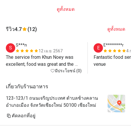
ดูทั้งหมด
รีวิว
4.7
(12)
ดูทั้งหมด
S***n
E********r
S
E
12 เม.ย. 2567
4 
The service from Khun Noey was 
Fantastic food ser
excellent, food was great and the 
venue
atmosphere by the river is beautiful. 
มีประโยชน์ (0)
Warning, the discount is only on 
standard menu not for Khao Chae 
เกี่ยวกับร้านอาหาร
(special) or any drinks at all, even 
123-123/1 ถนนเจริญประเทศ ตำบลช้างคลาน
water! If you want max value just 
อำเภอเมือง จังหวัดเชียงใหม่ 50100 เชียงใหม่
order standard menu items - all 
delicious anyway! 
คัดลอกที่อยู่