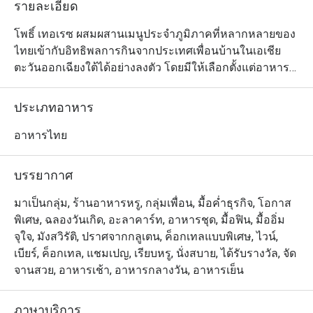
รายละเอียด
โพธิ์ เทอเรซ ผสมผสานเมนูประจำภูมิภาคที่หลากหลายของ
ไทยเข้ากับอิทธิพลการกินจากประเทศเพื่อนบ้านในเอเชีย
ตะวันออกเฉียงใต้ได้อย่างลงตัว โดยมีให้เลือกตั้งแต่อาหาร
เผ็ดร้อนจากมาเลเซีย เมนูที่เต็มเปี่ยมด้วยรสชาติและชีวิต
ชีวาในสไตล์ฮกเกี้ยน และแกงพม่าเข้มข้นหอมมัน ไปจนถึง
ประเภทอาหาร
อาหารท้องถิ่นของเมืองเชียงใหม่เอง ไฮไลต์เด็ดที่ห้ามพลาด
คือหมูฮ้อง ที่ทางร้านนำหมูสามชั้นมาตุ๋นจนเนื้อนุ่มชุ่มฉ่ำ
อาหารไทย
และหอมกรุ่นด้วยกลิ่นของซีอิ้วดำ โป๊ยกั๊ก อบเชย และเห็ด
หอม
บรรยากาศ
มาเป็นกลุ่ม, ร้านอาหารหรู, กลุ่มเพื่อน, มื้อค่ำธุรกิจ, โอกาส
พิเศษ, ฉลองวันเกิด, อะลาคาร์ท, อาหารชุด, มื้อฟิน, มื้ออิ่ม
จุใจ, มังสวิรัติ, ปราศจากกลูเตน, ค็อกเทลแบบพิเศษ, ไวน์,
เบียร์, ค็อกเทล, แชมเปญ, เรียบหรู, นั่งสบาย, ได้รับรางวัล, จัด
จานสวย, อาหารเช้า, อาหารกลางวัน, อาหารเย็น
ภาษาบริการ