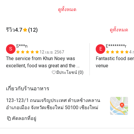
ดูทั้งหมด
รีวิว
4.7
(12)
ดูทั้งหมด
S***n
E********r
S
E
12 เม.ย. 2567
4 
The service from Khun Noey was 
Fantastic food ser
excellent, food was great and the 
venue
atmosphere by the river is beautiful. 
มีประโยชน์ (0)
Warning, the discount is only on 
standard menu not for Khao Chae 
เกี่ยวกับร้านอาหาร
(special) or any drinks at all, even 
123-123/1 ถนนเจริญประเทศ ตำบลช้างคลาน
water! If you want max value just 
อำเภอเมือง จังหวัดเชียงใหม่ 50100 เชียงใหม่
order standard menu items - all 
delicious anyway! 
คัดลอกที่อยู่