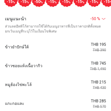
-15
-15
-50
-15
-15
-15
-15
-15
%
%
%
%
%
%
%
เมนูแนะนำ
-50 %
ส่วนลดอีททิโก้สามารถใช้ได้กับเมนูอาหารที่เป็นราคาปกติทั้งหมด
ยกเว้นเมนูที่ระบุไว้ในเงื่อนไขพิเศษ
THB 195
ข้าวยำปักษ์ใต้
THB 390
THB 745
ข้าวซอยแห้งเนื้อวากิว
THB 1,490
THB 215
หมูฮ้องไข่พะโล้
THB 430
THB 285
แกะกอและ
THB 570