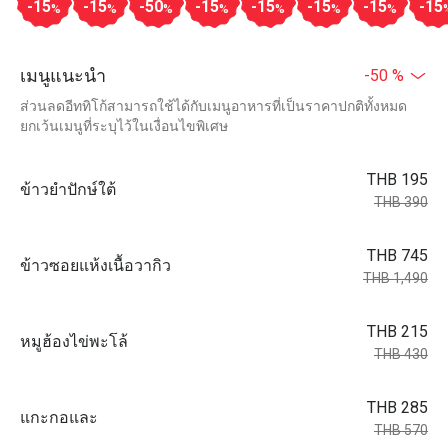
-15
-15
-50
-15
-15
-15
-15
-15
%
%
%
%
%
%
%
เมนูแนะนำ
-50 %
ส่วนลดอีททิโก้สามารถใช้ได้กับเมนูอาหารที่เป็นราคาปกติทั้งหมด
ยกเว้นเมนูที่ระบุไว้ในเงื่อนไขพิเศษ
THB 195
ข้าวยำปักษ์ใต้
THB 390
THB 745
ข้าวซอยแห้งเนื้อวากิว
THB 1,490
THB 215
หมูฮ้องไข่พะโล้
THB 430
THB 285
แกะกอและ
THB 570