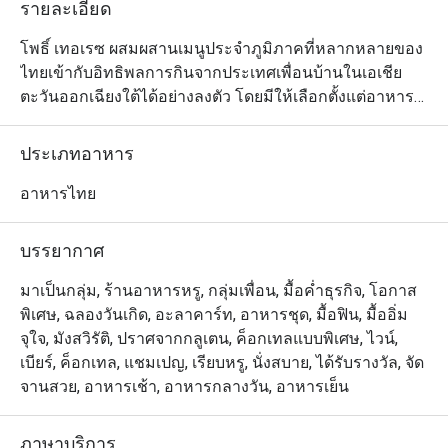
รายละเอียด
โพธิ์ เทอเรซ ผสมผสานเมนูประจำภูมิภาคที่หลากหลายของ
ไทยเข้ากับอิทธิพลการกินจากประเทศเพื่อนบ้านในเอเชีย
ตะวันออกเฉียงใต้ได้อย่างลงตัว โดยมีให้เลือกตั้งแต่อาหาร
เผ็ดร้อนจากมาเลเซีย เมนูที่เต็มเปี่ยมด้วยรสชาติและชีวิต
ชีวาในสไตล์ฮกเกี้ยน และแกงพม่าเข้มข้นหอมมัน ไปจนถึง
ประเภทอาหาร
อาหารท้องถิ่นของเมืองเชียงใหม่เอง ไฮไลต์เด็ดที่ห้ามพลาด
คือหมูฮ้อง ที่ทางร้านนำหมูสามชั้นมาตุ๋นจนเนื้อนุ่มชุ่มฉ่ำ
อาหารไทย
และหอมกรุ่นด้วยกลิ่นของซีอิ้วดำ โป๊ยกั๊ก อบเชย และเห็ด
หอม
บรรยากาศ
มาเป็นกลุ่ม, ร้านอาหารหรู, กลุ่มเพื่อน, มื้อค่ำธุรกิจ, โอกาส
พิเศษ, ฉลองวันเกิด, อะลาคาร์ท, อาหารชุด, มื้อฟิน, มื้ออิ่ม
จุใจ, มังสวิรัติ, ปราศจากกลูเตน, ค็อกเทลแบบพิเศษ, ไวน์,
เบียร์, ค็อกเทล, แชมเปญ, เรียบหรู, นั่งสบาย, ได้รับรางวัล, จัด
จานสวย, อาหารเช้า, อาหารกลางวัน, อาหารเย็น
ภาษาบริการ