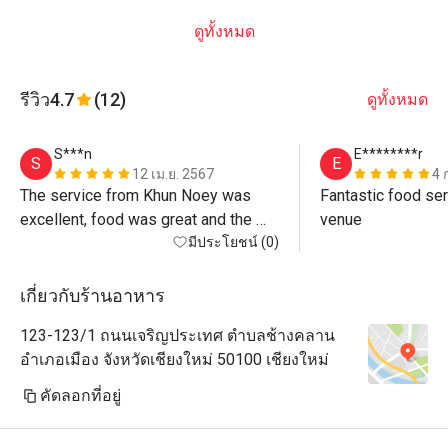
ดูทั้งหมด
รีวิว
4.7
(12)
ดูทั้งหมด
S***n
E********r
S
E
12 เม.ย. 2567
4 
The service from Khun Noey was 
Fantastic food ser
excellent, food was great and the 
venue
atmosphere by the river is beautiful. 
มีประโยชน์ (0)
Warning, the discount is only on 
standard menu not for Khao Chae 
เกี่ยวกับร้านอาหาร
(special) or any drinks at all, even 
123-123/1 ถนนเจริญประเทศ ตำบลช้างคลาน
water! If you want max value just 
อำเภอเมือง จังหวัดเชียงใหม่ 50100 เชียงใหม่
order standard menu items - all 
delicious anyway! 
คัดลอกที่อยู่