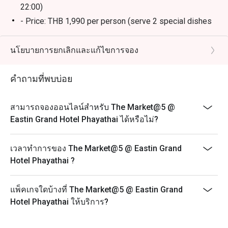
22:00)
- Price: THB 1,990 per person (serve 2 special dishes
per person)
- Splendid Sunday Brunch (every 1st and 4th Sunday of
นโยบายการยกเลิกและแก้ไขการจอง
the month from 12:00 to 16:00)
- Price: THB 2,900 per person (includes unlimited
คำถามที่พบบ่อย
special items)
Frequently Asked Questions (FAQ)
สามารถจองออนไลน์สำหรับ The Market@5 @
Q1: What kind of restaurant is The Market@5? What’s
Eastin Grand Hotel Phayathai ได้หรือไม่?
its concept?
A1: The Market@5 is an all-day dining restaurant with a
เวลาทำการของ The Market@5 @ Eastin Grand
“market style / street food truck” vibe. It offers a wide
Hotel Phayathai ?
selection of international cuisine — Thai, Asian,
European, and more — with live food stations and
แพ็คเกจใดบ้างที่ The Market@5 @ Eastin Grand
themed buffets.
Hotel Phayathai ให้บริการ?
Q2: What are the opening hours / meal periods?
A2: