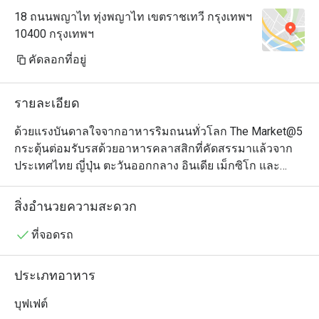
18 ถนนพญาไท ทุ่งพญาไท เขตราชเทวี กรุงเทพฯ
10400 กรุงเทพฯ
คัดลอกที่อยู่
รายละเอียด
ด้วยแรงบันดาลใจจากอาหารริมถนนทั่วโลก The Market@5 
กระตุ้นต่อมรับรสด้วยอาหารคลาสสิกที่คัดสรรมาแล้วจาก
ประเทศไทย ญี่ปุ่น ตะวันออกกลาง อินเดีย เม็กซิโก และ
อาหารยุโรปยอดนิยม เช่น อาหารอิตาลีและสแกนดิเนเวีย 
ตั้งแต่เช้าจนถึงกลางคืน แขกสามารถลิ้มลองอาหารที่เรียบ
สิ่งอำนวยความสะดวก
ง่ายแต่มีคุณภาพดีเยี่ยม รับประกันประสบการณ์การรับ
ประทานอาหารที่น่ารื่นรมย์และสนุกสนาน ด้วยตัวเลือก
ที่จอดรถ
สำหรับอาหารเช้า อาหารกลางวัน อาหารมื้อสายวันอาทิตย์ 
และบุฟเฟ่ต์อาหารค่ำมื้อใหญ่ มีบางสิ่งบางอย่างที่จะตอบ
ประเภทอาหาร
สนองทุกรสนิยม
บุฟเฟต์