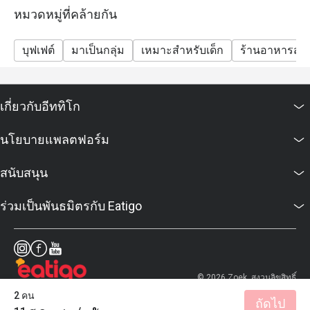
Breakfast: 06:00 – 11:30 hrs (buffet line closes at
หมวดหมู่ที่คล้ายกัน
11:00, but you may remain seated until 11:30)
International Lunch Buffet (Mon–Sat): 12:00 – 14:30 hrs
บุฟเฟต์
มาเป็นกลุ่ม
เหมาะสำหรับเด็ก
ร้านอาหารสบ
Grand Dinner Buffet (Saturday): 18:00 – 22:00 hrs
Splendid Sunday Brunch (1st & 4th Sunday of month):
12:00 – 16:00 hrs
เกี่ยวกับอีททิโก
Q3: Do I need to reserve a table or can I walk in?
A3: You can walk in, but reservations are strongly
นโยบายแพลตฟอร์ม
recommended — especially for dinner or during
weekend buffets — to ensure you get a table.
สนับสนุน
Q4: What are the prices & special buffet deals?
ร่วมเป็นพันธมิตรกับ Eatigo
A4:
Grand Dinner Buffet (Saturday): ~ THB 1,990 per person
(includes 2 special dishes)
Splendid Sunday Brunch: ~ THB 2,900 per person
© 2026 Zoek. สงวนลิขสิทธิ์
(unlimited special items)
2 คน
There is a KTC Visa card dining privilege: up to 35%
ถัดไป