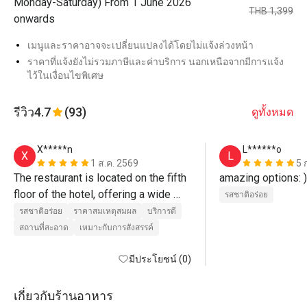
Monday-Saturday) From 1 June 2026
THB 1,399
onwards
เมนูและราคาอาจจะเปลี่ยนแปลงได้โดยไม่แจ้งล่วงหน้า
ราคาที่แจ้งยังไม่รวมภาษีและค่าบริการ นอกเหนือจากมีการแจ้ง
ไว้ในเงื่อนไขพิเศษ
รีวิว
4.7
(93)
ดูทั้งหมด
X*****n
L******o
X
L
1 ส.ค. 2569
5 
The restaurant is located on the fifth 
amazing options: )
floor of the hotel, offering a wide 
รสชาติอร่อย
selection of dishes and restocking 
รสชาติอร่อย
ราคาสมเหตุสมผล
บริการดี
promptly.
สถานที่สะอาด
เหมาะกับการสังสรรค์
มีประโยชน์ (0)
เกี่ยวกับร้านอาหาร