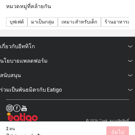
Breakfast: 06:00 – 11:30 hrs (buffet line closes at
หมวดหมู่ที่คล้ายกัน
11:00, but you may remain seated until 11:30)
International Lunch Buffet (Mon–Sat): 12:00 – 14:30 hrs
บุฟเฟต์
มาเป็นกลุ่ม
เหมาะสำหรับเด็ก
ร้านอาหารสบ
Grand Dinner Buffet (Saturday): 18:00 – 22:00 hrs
Splendid Sunday Brunch (1st & 4th Sunday of month):
12:00 – 16:00 hrs
เกี่ยวกับอีททิโก
Q3: Do I need to reserve a table or can I walk in?
A3: You can walk in, but reservations are strongly
นโยบายแพลตฟอร์ม
recommended — especially for dinner or during
weekend buffets — to ensure you get a table.
สนับสนุน
Q4: What are the prices & special buffet deals?
ร่วมเป็นพันธมิตรกับ Eatigo
A4:
Grand Dinner Buffet (Saturday): ~ THB 1,990 per person
(includes 2 special dishes)
Splendid Sunday Brunch: ~ THB 2,900 per person
© 2026 Zoek. สงวนลิขสิทธิ์
(unlimited special items)
2 คน
There is a KTC Visa card dining privilege: up to 35%
ถัดไป