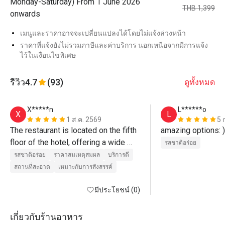
Monday-Saturday) From 1 June 2026
THB 1,399
onwards
เมนูและราคาอาจจะเปลี่ยนแปลงได้โดยไม่แจ้งล่วงหน้า
ราคาที่แจ้งยังไม่รวมภาษีและค่าบริการ นอกเหนือจากมีการแจ้ง
ไว้ในเงื่อนไขพิเศษ
รีวิว
4.7
(93)
ดูทั้งหมด
X*****n
L******o
X
L
1 ส.ค. 2569
5 
The restaurant is located on the fifth 
amazing options: )
floor of the hotel, offering a wide 
รสชาติอร่อย
selection of dishes and restocking 
รสชาติอร่อย
ราคาสมเหตุสมผล
บริการดี
promptly.
สถานที่สะอาด
เหมาะกับการสังสรรค์
มีประโยชน์ (0)
เกี่ยวกับร้านอาหาร