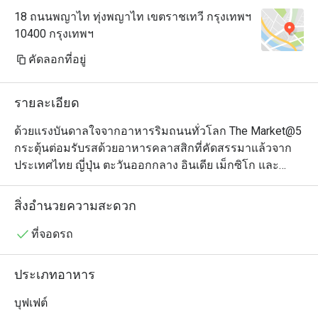
18 ถนนพญาไท ทุ่งพญาไท เขตราชเทวี กรุงเทพฯ
10400 กรุงเทพฯ
คัดลอกที่อยู่
รายละเอียด
ด้วยแรงบันดาลใจจากอาหารริมถนนทั่วโลก The Market@5 
กระตุ้นต่อมรับรสด้วยอาหารคลาสสิกที่คัดสรรมาแล้วจาก
ประเทศไทย ญี่ปุ่น ตะวันออกกลาง อินเดีย เม็กซิโก และ
อาหารยุโรปยอดนิยม เช่น อาหารอิตาลีและสแกนดิเนเวีย 
ตั้งแต่เช้าจนถึงกลางคืน แขกสามารถลิ้มลองอาหารที่เรียบ
สิ่งอำนวยความสะดวก
ง่ายแต่มีคุณภาพดีเยี่ยม รับประกันประสบการณ์การรับ
ประทานอาหารที่น่ารื่นรมย์และสนุกสนาน ด้วยตัวเลือก
ที่จอดรถ
สำหรับอาหารเช้า อาหารกลางวัน อาหารมื้อสายวันอาทิตย์ 
และบุฟเฟ่ต์อาหารค่ำมื้อใหญ่ มีบางสิ่งบางอย่างที่จะตอบ
ประเภทอาหาร
สนองทุกรสนิยม
บุฟเฟต์