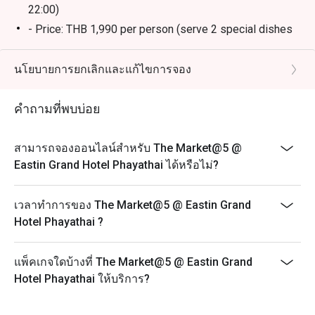
22:00)
- Price: THB 1,990 per person (serve 2 special dishes
per person)
- Splendid Sunday Brunch (every 1st and 4th Sunday of
นโยบายการยกเลิกและแก้ไขการจอง
the month from 12:00 to 16:00)
- Price: THB 2,900 per person (includes unlimited
คำถามที่พบบ่อย
special items)
Frequently Asked Questions (FAQ)
สามารถจองออนไลน์สำหรับ The Market@5 @
Q1: What kind of restaurant is The Market@5? What’s
Eastin Grand Hotel Phayathai ได้หรือไม่?
its concept?
A1: The Market@5 is an all-day dining restaurant with a
เวลาทำการของ The Market@5 @ Eastin Grand
“market style / street food truck” vibe. It offers a wide
Hotel Phayathai ?
selection of international cuisine — Thai, Asian,
European, and more — with live food stations and
แพ็คเกจใดบ้างที่ The Market@5 @ Eastin Grand
themed buffets.
Hotel Phayathai ให้บริการ?
Q2: What are the opening hours / meal periods?
A2: