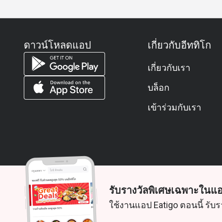
There is a KTC Visa card dining privilege: up to 35%
brunch (varies by period)
Q5: What are some of the signature dishes or food h
ดาวน์โหลดแอป
เกี่ยวกับอีททิโก
A5:
Guests report a lavish buffet spread:
เกี่ยวกับเรา
Seafood (lobster, oysters, mussels)
บล็อก
Grilled meats, steaks, deluxe cuts
เข้าร่วมกับเรา
Sushi, sashimi, Japanese station
Thai classics and rotating regional dishes
Decadent desserts, cakes, ice creams, and fresh fr
Q6: Is there any time limit for dining?
A6: The restaurant doesn't publicly state a strict ti
(especially on dinner or brunch) may have time-slot 
(No explicit mention found.)
รับรางวัลพิเศษเฉพาะในแอ
© 2026 Zoek. สงวนลิขสิทธิ์
Q7: Are there promotions, discounts, or membershi
ใช้งานแอป Eatigo ตอนนี้ รับร
A7: Yes — for example, KTC Visa cardholders can enj