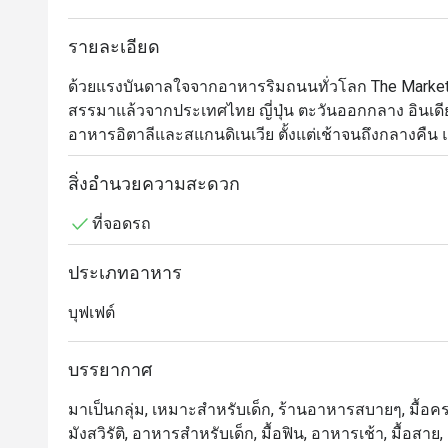
รายละเอียด
ด้วยแรงบันดาลใจจากอาหารริมถนนทั่วโลก The Market@
สรรมาแล้วจากประเทศไทย ญี่ปุ่น ตะวันออกกลาง อินเดี
อาหารอิตาลีและสแกนดิเนเวีย ตั้งแต่เช้าจนถึงกลางคืน 
คุณภาพดีเยี่ยม รับประกันประสบการณ์การรับประทานอาห
สำหรับอาหารเช้า อาหารกลางวัน อาหารมื้อสายวันอาทิตย
สิ่งอำนวยความสะดวก
อย่างที่จะตอบสนองทุกรสนิยม
ที่จอดรถ
ประเภทอาหาร
บุฟเฟต์
บรรยากาศ
มาเป็นกลุ่ม, เหมาะสำหรับเด็ก, ร้านอาหารสบายๆ, มื้อครอบ
มังสวิรัติ, อาหารสำหรับเด็ก, มื้อฟิน, อาหารเช้า, มื้อส