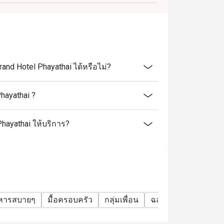
s its concept?
 a “market style / street food truck” vibe. It
hai, Asian, European, and more — with live
d Hotel Phayathai ได้หรือไม่?
11:00, but you may remain seated until 11:30)
hayathai ?
 hrs
Phayathai ให้บริการ?
: 12:00 – 16:00 hrs
recommended — especially for dinner or during
าหารสบายๆ
มื้อครอบครัว
กลุ่มเพื่อน
ฉลองวันเกิด
บุฟเฟ
rson (includes 2 special dishes)
nlimited special items)