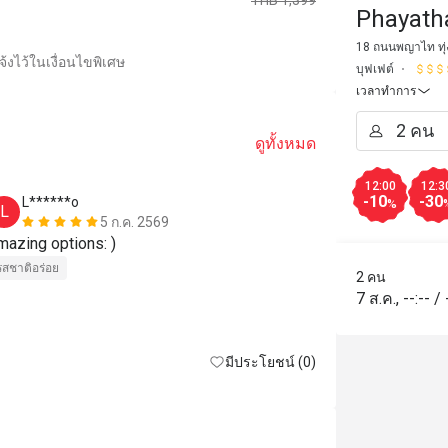
THB 1,399
Phayath
18 ถนนพญาไท ทุ่
้งไว้ในเงื่อนไขพิเศษ
บุฟเฟต์
เวลาทำการ
ดูทั้งหมด
12:00
12:3
-10
-30
L******o
J******
%
L
J
5 ก.ค. 2569
mazing options: )
great experie
as always!
รสชาติอร่อย
2 คน
รสชาติอร่อย
7 ส.ค.
,
--:--
/
เหมาะกับการเด
มีประโยชน์ (0)