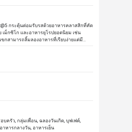
5 กระตุ้นต่อมรับรสด้วยอาหารคลาสสิกที่คัด
ย เม็กซิโก และอาหารยุโรปยอดนิยม เช่น 
แขกสามารถลิ้มลองอาหารที่เรียบง่ายแต่มี
ารที่น่ารื่นรมย์และสนุกสนาน ด้วยตัวเลือก
์ และบุฟเฟ่ต์อาหารค่ำมื้อใหญ่ มีบางสิ่งบาง
ครัว, กลุ่มเพื่อน, ฉลองวันเกิด, บุฟเฟต์,
าย, อาหารกลางวัน, อาหารเย็น