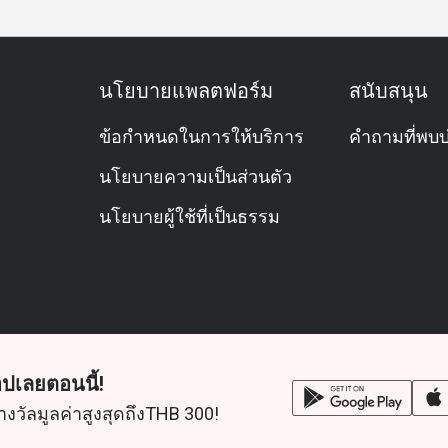
 discount on international buffet & Sunday
ighlights to try?
นโยบายแพลตฟอร์ม
สนับสนุน
ข้อกำหนดในการให้บริการ
คำถามที่พบบ
นโยบายความเป็นส่วนตัว
นโยบายผู้ใช้ที่เป็นธรรม
uits
me limit for most meals, but buffet seatings
constraints. It’s best to check when booking.
ปเลยตอนนี้!
p perks?
างวัลมูลค่าสูงสุดถึงTHB 300!
oy up to 35% off on international buffets and