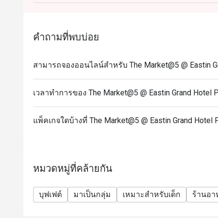
Q1: What kind of restaurant is The Market@5? What’
A1: The Market@5 is an all-day dining restaurant with
offers a wide selection of international cuisine — T
คำถามที่พบบ่อย
food stations and themed buffets.
Q2: What are the opening hours / meal periods?
สามารถจองออนไลน์สำหรับ The Market@5 @ Eastin Gran
A2:
Breakfast: 06:00 – 11:30 hrs (buffet line closes at 
เวลาทำการของ The Market@5 @ Eastin Grand Hotel P
International Lunch Buffet (Mon–Sat): 12:00 – 14:30
Grand Dinner Buffet (Saturday): 18:00 – 22:00 hrs
แพ็คเกจใดบ้างที่ The Market@5 @ Eastin Grand Hotel 
Splendid Sunday Brunch (1st & 4th Sunday of month)
Q3: Do I need to reserve a table or can I walk in?
A3: You can walk in, but reservations are strongly 
weekend buffets — to ensure you get a table.
หมวดหมู่ที่คล้ายกัน
Q4: What are the prices & special buffet deals?
A4:
บุฟเฟต์
มาเป็นกลุ่ม
เหมาะสำหรับเด็ก
ร้านอ
Grand Dinner Buffet (Saturday): ~ THB 1,990 per pe
Splendid Sunday Brunch: ~ THB 2,900 per person (u