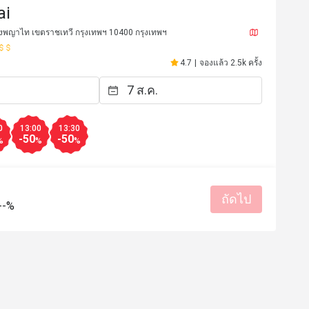
ai
งพญาไท เขตราชเทวี กรุงเทพฯ 10400 กรุงเทพฯ
4.7
|
จองแล้ว 2.5k ครั้ง
0
13:00
13:30
-50
-50
m
Q**********k
%
%
%
Q
4 เม.ย. 2569
27 ธ.ค. 2
nce! good taste great services 
Location is nearby bts,se
different kinds of food.
ถัดไป
ราคาสมเหตุสมผล
บริการดี
บริการดี
--%
ท
สถานที่สะอาด
เหมาะกับการสังสรรค์
มีประโยชน์ (0)