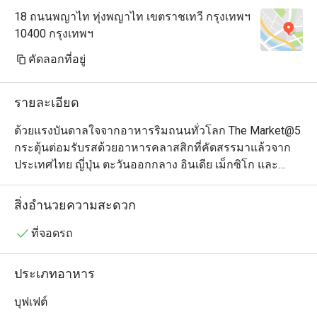
18 ถนนพญาไท ทุ่งพญาไท เขตราชเทวี กรุงเทพฯ
10400 กรุงเทพฯ
คัดลอกที่อยู่
รายละเอียด
ด้วยแรงบันดาลใจจากอาหารริมถนนทั่วโลก The Market@5 
กระตุ้นต่อมรับรสด้วยอาหารคลาสสิกที่คัดสรรมาแล้วจาก
ประเทศไทย ญี่ปุ่น ตะวันออกกลาง อินเดีย เม็กซิโก และ
อาหารยุโรปยอดนิยม เช่น อาหารอิตาลีและสแกนดิเนเวีย 
ตั้งแต่เช้าจนถึงกลางคืน แขกสามารถลิ้มลองอาหารที่เรียบ
สิ่งอำนวยความสะดวก
ง่ายแต่มีคุณภาพดีเยี่ยม รับประกันประสบการณ์การรับ
ประทานอาหารที่น่ารื่นรมย์และสนุกสนาน ด้วยตัวเลือก
ที่จอดรถ
สำหรับอาหารเช้า อาหารกลางวัน อาหารมื้อสายวันอาทิตย์ 
และบุฟเฟ่ต์อาหารค่ำมื้อใหญ่ มีบางสิ่งบางอย่างที่จะตอบ
ประเภทอาหาร
สนองทุกรสนิยม
บุฟเฟต์