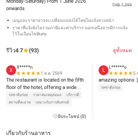
Monday-Saturday) From 1 June 2026
THB 1,399
onwards
เมนูและราคาอาจจะเปลี่ยนแปลงได้โดยไม่แจ้งล่วงหน้า
ราคาที่แจ้งยังไม่รวมภาษีและค่าบริการ นอกเหนือจากมีการแจ้ง
ไว้ในเงื่อนไขพิเศษ
รีวิว
4.7
(93)
ดูทั้งหมด
X*****n
L******o
X
L
1 ส.ค. 2569
5 
The restaurant is located on the fifth 
amazing options: )
floor of the hotel, offering a wide 
รสชาติอร่อย
selection of dishes and restocking 
รสชาติอร่อย
ราคาสมเหตุสมผล
บริการดี
promptly.
สถานที่สะอาด
เหมาะกับการสังสรรค์
มีประโยชน์ (0)
เกี่ยวกับร้านอาหาร