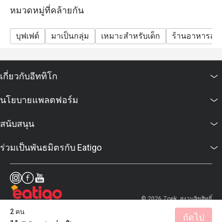
Breakfast: 06:00 – 11:30 hrs (buffet line closes at
หมวดหมู่ที่คล้ายกัน
11:00, but you may remain seated until 11:30)
International Lunch Buffet (Mon–Sat): 12:00 – 14:30 hrs
บุฟเฟต์
มาเป็นกลุ่ม
เหมาะสำหรับเด็ก
ร้านอาหารสบ
Grand Dinner Buffet (Saturday): 18:00 – 22:00 hrs
Splendid Sunday Brunch (1st & 4th Sunday of month):
12:00 – 16:00 hrs
เกี่ยวกับอีททิโก
Q3: Do I need to reserve a table or can I walk in?
A3: You can walk in, but reservations are strongly
นโยบายแพลตฟอร์ม
recommended — especially for dinner or during
weekend buffets — to ensure you get a table.
สนับสนุน
Q4: What are the prices & special buffet deals?
ร่วมเป็นพันธมิตรกับ Eatigo
A4:
Grand Dinner Buffet (Saturday): ~ THB 1,990 per person
(includes 2 special dishes)
Splendid Sunday Brunch: ~ THB 2,900 per person
© 2026 Zoek. สงวนลิขสิทธิ์
(unlimited special items)
2 คน
There is a KTC Visa card dining privilege: up to 35%
ถัดไป