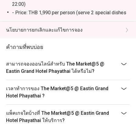
22:00)
- Price: THB 1,990 per person (serve 2 special dishes
per person)
- Splendid Sunday Brunch (every 1st and 4th Sunday of
นโยบายการยกเลิกและแก้ไขการจอง
the month from 12:00 to 16:00)
- Price: THB 2,900 per person (includes unlimited
คำถามที่พบบ่อย
special items)
Frequently Asked Questions (FAQ)
สามารถจองออนไลน์สำหรับ The Market@5 @
Q1: What kind of restaurant is The Market@5? What’s
Eastin Grand Hotel Phayathai ได้หรือไม่?
its concept?
A1: The Market@5 is an all-day dining restaurant with a
เวลาทำการของ The Market@5 @ Eastin Grand
“market style / street food truck” vibe. It offers a wide
Hotel Phayathai ?
selection of international cuisine — Thai, Asian,
European, and more — with live food stations and
แพ็คเกจใดบ้างที่ The Market@5 @ Eastin Grand
themed buffets.
Hotel Phayathai ให้บริการ?
Q2: What are the opening hours / meal periods?
A2: