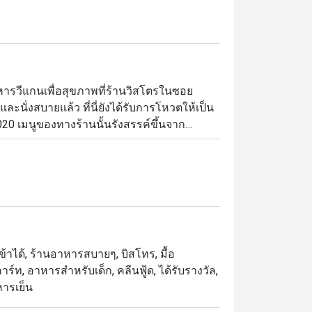
ารวีแกนเพื่อสุขภาพที่ร้านวิสโตรในซอย
นั่งสบายแล้ว ที่นี่ยังได้รับการโหวตให้เป็น
020 เมนูของทางร้านนั้นรังสรรค์ขึ้นจาก
คัดสรรมาอย่างพิถีพิถันให้เข้ากับยุคสมัย ซิก
ก้โตเกียวสุดคลาสสิกซึ่งประกอบด้วยสาหร่าย
ต้าหู้ที่ย่างมาแบบกำลังดีก่อนราดด้วยซอสเท
เข้าได้, ร้านอาหารสบายๆ, บิสโทร, มื้อ
าร์ท, อาหารสำหรับเด็ก, คลีนฟู้ด, ได้รับรางวัล,
หารเย็น