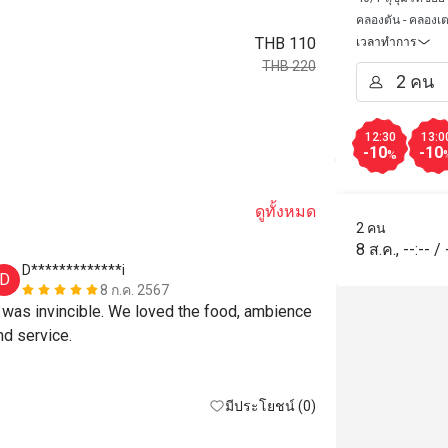
คลองตัน - คลองเ
THB 110
เวลาทำการ
THB 220
12:30
13:0
-10
-10
%
ดูทั้งหมด
2 คน
8 ส.ค.
,
--:--
/
D*************i
T*****
D
T
8 ก.ค. 2567
t was invincible. We loved the food, ambience 
Food was fan
and service. 
มีประโยชน์ (0)