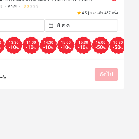
ตย
คาเฟ่
4.5
|
จองแล้ว 457 ครั้ง
0
13:30
14:00
14:30
15:00
15:30
16:00
16:30
17:0
-10
-10
-10
-10
-10
-50
-50
-10
%
%
%
%
%
%
%
%
ถัดไป
--%
p************a
P
28 พ.ค. 2567
26 มี.ค. 2
tastic!!
มีประโยชน์ (0)