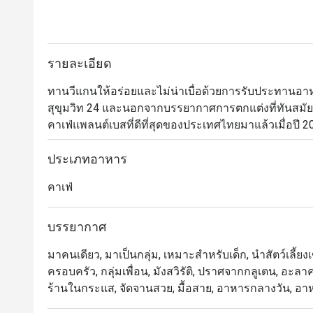
รายละเอียด
ทานวีแกนให้อร่อยและไม่น่าเบื่อด้วยการรับประทานอาห
สุขุมวิท 24 และนอกจากบรรยากาศการตกแต่งที่ทันสมัยและ
คาเฟ่แพลนต์เบสที่ดีที่สุดของประเทศไทยมาแล้วเมื่อปี 2
ประสบการณ์การเดินทางไปยังประเทศต่างๆ ทั่วโลก โดยที่
เนเจอร์ที่ห้ามพลาดคือพิซซ่าแฟลตเบรดทรัฟเฟิลและทาโ
ประเภทอาหาร
ทอดกรุบกรอบ มายองเนสศรีราชา วากาเมะ ข้าวซูชิ และเ
คาเฟ่
อริยากิรสหวานและเผ็ด
บรรยากาศ
มาคนเดียว, มาเป็นกลุ่ม, เหมาะสำหรับเด็ก, นำสัตว์เลี้ยง
ครอบครัว, กลุ่มเพื่อน, มังสวิรัติ, ปราศจากกลูเตน, อะลาค
ร้านในกระแส, จัดจานสวย, มื้อสาย, อาหารกลางวัน, อา