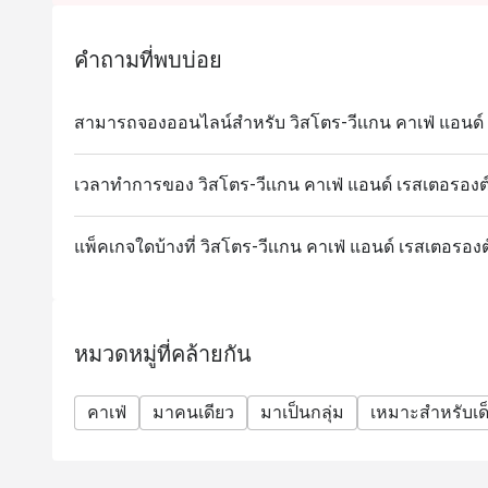
6. พิซซ่าดาร์ตี้ทรัฟเฟิล 390 บาท
คำถามที่พบบ่อย
สามารถจองออนไลน์สำหรับ วิสโตร-วีเเกน คาเฟ่ แอนด์ เ
เวลาทำการของ วิสโตร-วีเเกน คาเฟ่ แอนด์ เรสเตอรองต์
แพ็คเกจใดบ้างที่ วิสโตร-วีเเกน คาเฟ่ แอนด์ เรสเตอรองต
หมวดหมู่ที่คล้ายกัน
คาเฟ่
มาคนเดียว
มาเป็นกลุ่ม
เหมาะสำหรับเด