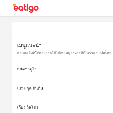
เมนูแนะนำ
ส่วนลดอีททิโก้สามารถใช้ได้กับเมนูอาหารที่เป็นราคาปกติทั้งหมด 
สลัดซามูไร
แดม-กูด ดันดัน
เกี้ยว วิสโตร