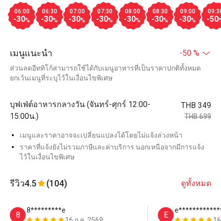
06:00
06:30
07:00
07:30
08:00
08:30
09:00
09:3
-30
-30
-30
-30
-30
-30
-30
-50
%
%
%
%
%
%
%
เมนูแนะนำ
-50 %
ส่วนลดอีททิโก้สามารถใช้ได้กับเมนูอาหารที่เป็นราคาปกติทั้งหมด
ยกเว้นเมนูที่ระบุไว้ในเงื่อนไขพิเศษ
บุฟเฟ่ต์อาหารกลางวัน (จันทร์-ศุกร์ 12:00-
THB 349
15:00น.)
THB 699
เมนูและราคาอาจจะเปลี่ยนแปลงได้โดยไม่แจ้งล่วงหน้า
ราคาที่แจ้งยังไม่รวมภาษีและค่าบริการ นอกเหนือจากมีการแจ้ง
ไว้ในเงื่อนไขพิเศษ
รีวิว
4.5
(104)
ดูทั้งหมด
8*********e
e************
8
E
16 ก.ค. 2569
16