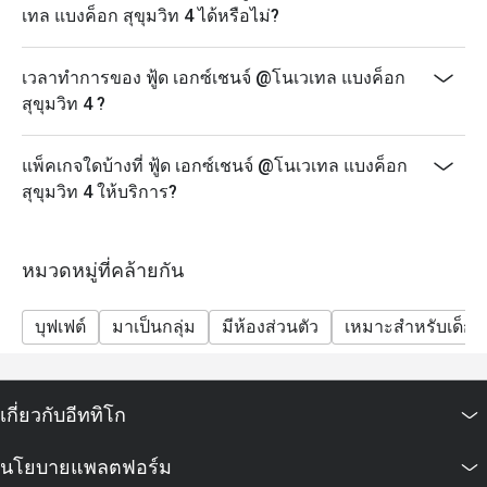
เทล แบงค็อก สุขุมวิท 4 ได้หรือไม่?
เวลาทำการของ ฟู้ด เอกซ์เชนจ์ @โนเวเทล แบงค็อก
สุขุมวิท 4 ?
แพ็คเกจใดบ้างที่ ฟู้ด เอกซ์เชนจ์ @โนเวเทล แบงค็อก
สุขุมวิท 4 ให้บริการ?
หมวดหมู่ที่คล้ายกัน
บุฟเฟต์
มาเป็นกลุ่ม
มีห้องส่วนตัว
เหมาะสำหรับเด็ก
เกี่ยวกับอีททิโก
นโยบายแพลตฟอร์ม