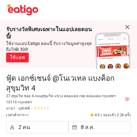
รับรางวัลพิเศษเฉพาะในแอปเลยตอน
นี้!
ใช้งานแอป Eatigo ตอนนี้ รับรางวัลมูลค่าสูงสุด
ถึงTHB 300!
ใช้แอพ
ฟู้ด เอกซ์เชนจ์ @โนเวเทล แบงค็อก
สุขุมวิท 4
27 สุขุมวิท ซอย 4 ถนนสุขุมวิท แขวง คลองเตย เขต คลองเตย กรุงเทพฯ
10110 กรุงเทพฯ
นานา
บุฟเฟต์
เวลาทำการ
4.5
|
จองแล้ว 2.2k ครั้ง