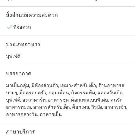
ทั้งอาหารตะวันตกและเอเชียพร้อมเสิร์ฟให้ทานกันได้ตลอด
ทั้งวัน รวมถึงมีตัวเลือกทั้งแบบบุฟเฟ่ต์และอลาคาร์ท แต่
สิ่งอำนวยความสะดวก
สำหรับแฟนคลับของเชฟ ไฮไลต์เด็ดเห็นจะต้องยกให้อาหาร
ไทยที่นำเสนอได้อย่างมีเอกลักษณ์ ผสมผสานความโมเดิร์น
ที่จอดรถ
และรสชาติที่เข้มข้นจัดจ้านเอาไว้ได้อย่างไม่ธรรมดา ไม่ว่า
จะเป็นข้าวซอย แกงเผ็ดเป็ดย่าง หรือเมนูซีฟู้ดต่างๆ
ประเภทอาหาร
บุฟเฟต์
บรรยากาศ
มาเป็นกลุ่ม, มีห้องส่วนตัว, เหมาะสำหรับเด็ก, ร้านอาหารส
บายๆ, มื้อครอบครัว, กลุ่มเพื่อน, กิจกรรมทีม, ฉลองวันเกิด,
บุฟเฟต์, อะลาคาร์ท, อาหารชุด, ค็อกเทลแบบพิเศษ, คนรัก
อาหารทะเล, อาหารสำหรับเด็ก, ค็อกเทล, วิวปัง, อาหารเช้า,
อาหารกลางวัน, อาหารเย็น
ภาษาบริการ