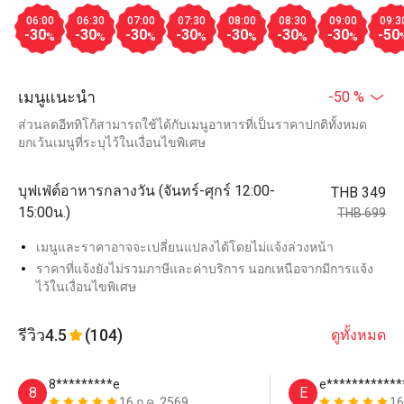
06:00
06:30
07:00
07:30
08:00
08:30
09:00
09:3
-30
-30
-30
-30
-30
-30
-30
-50
%
%
%
%
%
%
%
เมนูแนะนำ
-50 %
ส่วนลดอีททิโก้สามารถใช้ได้กับเมนูอาหารที่เป็นราคาปกติทั้งหมด
ยกเว้นเมนูที่ระบุไว้ในเงื่อนไขพิเศษ
บุฟเฟ่ต์อาหารกลางวัน (จันทร์-ศุกร์ 12:00-
THB 349
15:00น.)
THB 699
เมนูและราคาอาจจะเปลี่ยนแปลงได้โดยไม่แจ้งล่วงหน้า
ราคาที่แจ้งยังไม่รวมภาษีและค่าบริการ นอกเหนือจากมีการแจ้ง
ไว้ในเงื่อนไขพิเศษ
รีวิว
4.5
(104)
ดูทั้งหมด
8*********e
e************
8
E
16 ก.ค. 2569
16