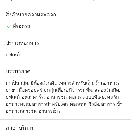
ทั้งอาหารตะวันตกและเอเชียพร้อมเสิร์ฟให้ทานกันได้ตลอด
ทั้งวัน รวมถึงมีตัวเลือกทั้งแบบบุฟเฟ่ต์และอลาคาร์ท แต่
สิ่งอำนวยความสะดวก
สำหรับแฟนคลับของเชฟ ไฮไลต์เด็ดเห็นจะต้องยกให้อาหาร
ไทยที่นำเสนอได้อย่างมีเอกลักษณ์ ผสมผสานความโมเดิร์น
ที่จอดรถ
และรสชาติที่เข้มข้นจัดจ้านเอาไว้ได้อย่างไม่ธรรมดา ไม่ว่า
จะเป็นข้าวซอย แกงเผ็ดเป็ดย่าง หรือเมนูซีฟู้ดต่างๆ
ประเภทอาหาร
บุฟเฟต์
บรรยากาศ
มาเป็นกลุ่ม, มีห้องส่วนตัว, เหมาะสำหรับเด็ก, ร้านอาหารส
บายๆ, มื้อครอบครัว, กลุ่มเพื่อน, กิจกรรมทีม, ฉลองวันเกิด,
บุฟเฟต์, อะลาคาร์ท, อาหารชุด, ค็อกเทลแบบพิเศษ, คนรัก
อาหารทะเล, อาหารสำหรับเด็ก, ค็อกเทล, วิวปัง, อาหารเช้า,
อาหารกลางวัน, อาหารเย็น
ภาษาบริการ