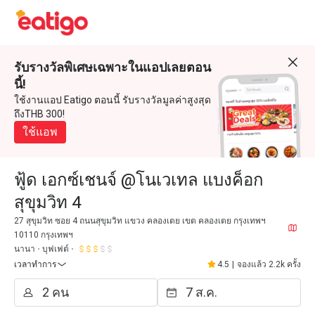
รับรางวัลพิเศษเฉพาะในแอปเลยตอน
นี้!
ใช้งานแอป Eatigo ตอนนี้ รับรางวัลมูลค่าสูงสุด
ถึงTHB 300!
ใช้แอพ
ฟู้ด เอกซ์เชนจ์ @โนเวเทล แบงค็อก
สุขุมวิท 4
27 สุขุมวิท ซอย 4 ถนนสุขุมวิท แขวง คลองเตย เขต คลองเตย กรุงเทพฯ
10110 กรุงเทพฯ
นานา
บุฟเฟต์
เวลาทำการ
4.5
|
จองแล้ว 2.2k ครั้ง