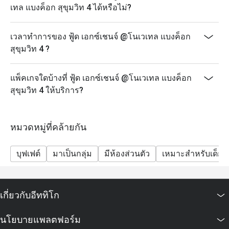
เทล แบงค็อก สุขุมวิท 4 ได้หรือไม่?
เวลาทำการของ ฟู้ด เอกซ์เชนจ์ @โนเวเทล แบงค็อก
สุขุมวิท 4 ?
แพ็คเกจใดบ้างที่ ฟู้ด เอกซ์เชนจ์ @โนเวเทล แบงค็อก
สุขุมวิท 4 ให้บริการ?
หมวดหมู่ที่คล้ายกัน
บุฟเฟต์
มาเป็นกลุ่ม
มีห้องส่วนตัว
เหมาะสำหรับเด็ก
เกี่ยวกับอีททิโก
นโยบายแพลตฟอร์ม