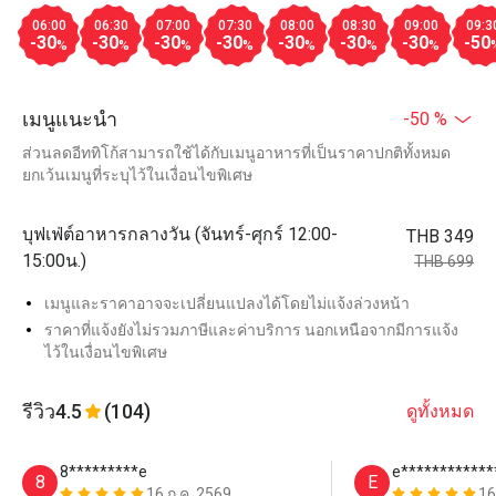
06:00
06:30
07:00
07:30
08:00
08:30
09:00
09:3
-30
-30
-30
-30
-30
-30
-30
-50
%
%
%
%
%
%
%
เมนูแนะนำ
-50 %
ส่วนลดอีททิโก้สามารถใช้ได้กับเมนูอาหารที่เป็นราคาปกติทั้งหมด
ยกเว้นเมนูที่ระบุไว้ในเงื่อนไขพิเศษ
บุฟเฟ่ต์อาหารกลางวัน (จันทร์-ศุกร์ 12:00-
THB 349
15:00น.)
THB 699
เมนูและราคาอาจจะเปลี่ยนแปลงได้โดยไม่แจ้งล่วงหน้า
ราคาที่แจ้งยังไม่รวมภาษีและค่าบริการ นอกเหนือจากมีการแจ้ง
ไว้ในเงื่อนไขพิเศษ
รีวิว
4.5
(104)
ดูทั้งหมด
8*********e
e************
8
E
16 ก.ค. 2569
16