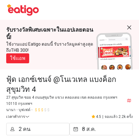
รับรางวัลพิเศษเฉพาะในแอปเลยตอน
นี้!
ใช้งานแอป Eatigo ตอนนี้ รับรางวัลมูลค่าสูงสุด
ถึงTHB 300!
ใช้แอพ
ฟู้ด เอกซ์เชนจ์ @โนเวเทล แบงค็อก
สุขุมวิท 4
27 สุขุมวิท ซอย 4 ถนนสุขุมวิท แขวง คลองเตย เขต คลองเตย กรุงเทพฯ
10110 กรุงเทพฯ
นานา
บุฟเฟต์
เวลาทำการ
4.5
|
จองแล้ว 2.2k ครั้ง