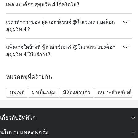
เทล แบงค็อก สุขุมวิท 4 ได้หรือไม่?
เวลาทำการของ ฟู้ด เอกซ์เชนจ์ @โนเวเทล แบงค็อก
สุขุมวิท 4 ?
แพ็คเกจใดบ้างที่ ฟู้ด เอกซ์เชนจ์ @โนเวเทล แบงค็อก
สุขุมวิท 4 ให้บริการ?
หมวดหมู่ที่คล้ายกัน
บุฟเฟต์
มาเป็นกลุ่ม
มีห้องส่วนตัว
เหมาะสำหรับเด็ก
เกี่ยวกับอีททิโก
นโยบายแพลตฟอร์ม