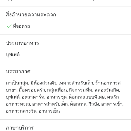
ทั้งอาหารตะวันตกและเอเชียพร้อมเสิร์ฟให้ทานกันได้ตลอด
ทั้งวัน รวมถึงมีตัวเลือกทั้งแบบบุฟเฟ่ต์และอลาคาร์ท แต่
สิ่งอำนวยความสะดวก
สำหรับแฟนคลับของเชฟ ไฮไลต์เด็ดเห็นจะต้องยกให้อาหาร
ไทยที่นำเสนอได้อย่างมีเอกลักษณ์ ผสมผสานความโมเดิร์น
ที่จอดรถ
และรสชาติที่เข้มข้นจัดจ้านเอาไว้ได้อย่างไม่ธรรมดา ไม่ว่า
จะเป็นข้าวซอย แกงเผ็ดเป็ดย่าง หรือเมนูซีฟู้ดต่างๆ
ประเภทอาหาร
บุฟเฟต์
บรรยากาศ
มาเป็นกลุ่ม, มีห้องส่วนตัว, เหมาะสำหรับเด็ก, ร้านอาหารส
บายๆ, มื้อครอบครัว, กลุ่มเพื่อน, กิจกรรมทีม, ฉลองวันเกิด,
บุฟเฟต์, อะลาคาร์ท, อาหารชุด, ค็อกเทลแบบพิเศษ, คนรัก
อาหารทะเล, อาหารสำหรับเด็ก, ค็อกเทล, วิวปัง, อาหารเช้า,
อาหารกลางวัน, อาหารเย็น
ภาษาบริการ