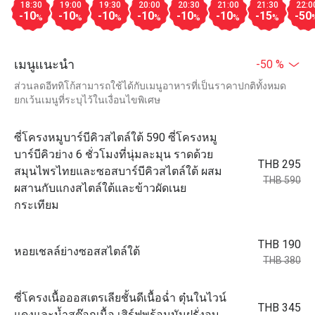
18:30
19:00
19:30
20:00
20:30
21:00
21:30
22:0
-10
-10
-10
-10
-10
-10
-15
-50
%
%
%
%
%
%
%
เมนูแนะนำ
-50 %
ส่วนลดอีททิโก้สามารถใช้ได้กับเมนูอาหารที่เป็นราคาปกติทั้งหมด
ยกเว้นเมนูที่ระบุไว้ในเงื่อนไขพิเศษ
ซี่โครงหมูบาร์บีคิวสไตล์ใต้ 590 ซี่โครงหมู
บาร์บีคิวย่าง 6 ชั่วโมงที่นุ่มละมุน ราดด้วย
THB 295
สมุนไพรไทยและซอสบาร์บีคิวสไตล์ใต้ ผสม
THB 590
ผสานกับแกงสไตล์ใต้และข้าวผัดเนย
กระเทียม
THB 190
หอยเชลล์ย่างซอสสไตล์ใต้
THB 380
ซี่โครงเนื้อออสเตรเลียชั้นดีเนื้อฉ่ำ ตุ๋นในไวน์
THB 345
แดงและน้ำสต๊อกเนื้อ เสิร์ฟพร้อมมันฝรั่งอบ