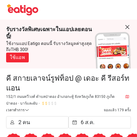
รับรางวัลพิเศษเฉพาะในแอปเลยตอน
นี้!
ใช้งานแอป Eatigo ตอนนี้ รับรางวัลมูลค่าสูงสุด
ถึงTHB 300!
ใช้แอพ
คี สกายเลาจน์รูฟท็อป @ เดอะ คี รีสอร์ท
แอน
152/1 ถนนทวีวงศ์ ตำบลป่าตอง อำเภอกะทู้ จังหวัดภูเก็ต 83150 ภูเก็ต
ป่าตอง
บาร์และผับ
เวลาทำการ
จองแล้ว 179 ครั้ง