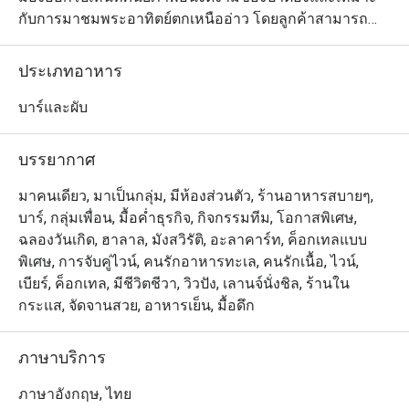
กับการมาชมพระอาทิตย์ตกเหนืออ่าว โดยลูกค้าสามารถ
เดินจากถนนบางลาและหาดป่าตองที่มีชื่อเสียงได้สบายๆ 
สำหรับบรรยากาศและการตกแต่งร้านนั้น โดดเด่นด้วยรูป
ประเภทอาหาร
ทรงเรือยอชท์ ร้านมีระเบียงทันสมัย พร้อมเก้าอี้อาบแดด 
โซฟาหรูหรา บาร์ทรงกลม และแม้แต่อ่างจากุซซี่บนชั้น
บาร์และผับ
ดาดฟ้า ส่วนเมนูมีทั้งค็อกเทลและเครื่องดื่มนานาชนิดให้
เลือก พร้อมด้วยอาหารสไตล์ตะวันตกและอาหารไทยต้น
บรรยากาศ
ตำรับมากมาย และคงไม่มีอะไรจะโรแมนติกไปกว่าการได้
เพลิดเพลินกับอาหารจานอร่อยใต้ท้องฟ้าสีสวยกับคนรู้ใจ 
มาคนเดียว, มาเป็นกลุ่ม, มีห้องส่วนตัว, ร้านอาหารสบายๆ,
เมนูที่แนะนำให้ลอง ได้แก่ ปลาหิมะทอดเสิรฟ์พร้อมมันบด
บาร์, กลุ่มเพื่อน, มื้อค่ำธุรกิจ, กิจกรรมทีม, โอกาสพิเศษ,
ซอสทรัฟเฟิลและหอยเชลล์ย่างเสิร์ฟพร้อมซอสสไตล์ภาคใต้
ฉลองวันเกิด, ฮาลาล, มังสวิรัติ, อะลาคาร์ท, ค็อกเทลแบบ
รวมถึงซี่โครงหมูบาร์บีคิวสไตล์ใต้
พิเศษ, การจับคู่ไวน์, คนรักอาหารทะเล, คนรักเนื้อ, ไวน์,
เบียร์, ค็อกเทล, มีชีวิตชีวา, วิวปัง, เลานจ์นั่งชิล, ร้านใน
กระแส, จัดจานสวย, อาหารเย็น, มื้อดึก
ภาษาบริการ
ภาษาอังกฤษ, ไทย