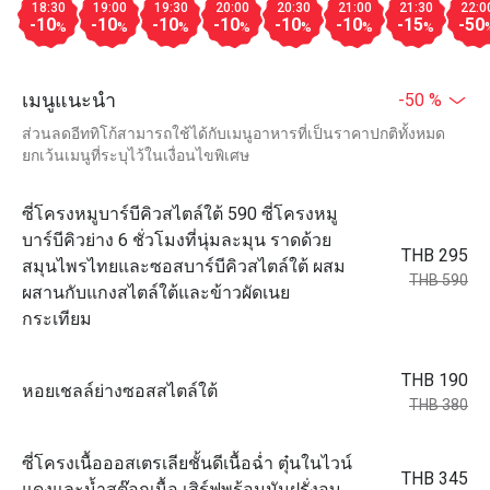
18:30
19:00
19:30
20:00
20:30
21:00
21:30
22:0
-10
-10
-10
-10
-10
-10
-15
-50
%
%
%
%
%
%
%
เมนูแนะนำ
-50 %
ส่วนลดอีททิโก้สามารถใช้ได้กับเมนูอาหารที่เป็นราคาปกติทั้งหมด
ยกเว้นเมนูที่ระบุไว้ในเงื่อนไขพิเศษ
ซี่โครงหมูบาร์บีคิวสไตล์ใต้ 590 ซี่โครงหมู
บาร์บีคิวย่าง 6 ชั่วโมงที่นุ่มละมุน ราดด้วย
THB 295
สมุนไพรไทยและซอสบาร์บีคิวสไตล์ใต้ ผสม
THB 590
ผสานกับแกงสไตล์ใต้และข้าวผัดเนย
กระเทียม
THB 190
หอยเชลล์ย่างซอสสไตล์ใต้
THB 380
ซี่โครงเนื้อออสเตรเลียชั้นดีเนื้อฉ่ำ ตุ๋นในไวน์
THB 345
แดงและน้ำสต๊อกเนื้อ เสิร์ฟพร้อมมันฝรั่งอบ