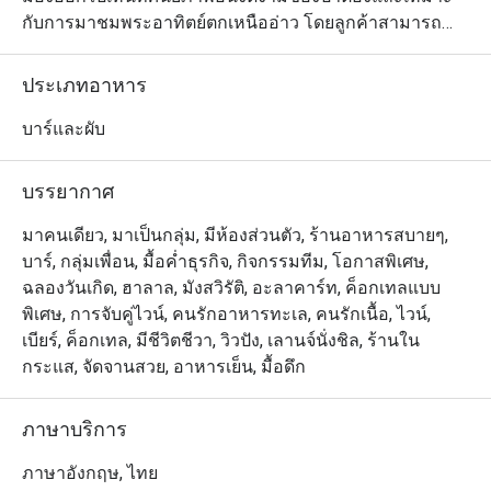
กับการมาชมพระอาทิตย์ตกเหนืออ่าว โดยลูกค้าสามารถ
เดินจากถนนบางลาและหาดป่าตองที่มีชื่อเสียงได้สบายๆ 
สำหรับบรรยากาศและการตกแต่งร้านนั้น โดดเด่นด้วยรูป
ประเภทอาหาร
ทรงเรือยอชท์ ร้านมีระเบียงทันสมัย พร้อมเก้าอี้อาบแดด 
โซฟาหรูหรา บาร์ทรงกลม และแม้แต่อ่างจากุซซี่บนชั้น
บาร์และผับ
ดาดฟ้า ส่วนเมนูมีทั้งค็อกเทลและเครื่องดื่มนานาชนิดให้
เลือก พร้อมด้วยอาหารสไตล์ตะวันตกและอาหารไทยต้น
บรรยากาศ
ตำรับมากมาย และคงไม่มีอะไรจะโรแมนติกไปกว่าการได้
เพลิดเพลินกับอาหารจานอร่อยใต้ท้องฟ้าสีสวยกับคนรู้ใจ 
มาคนเดียว, มาเป็นกลุ่ม, มีห้องส่วนตัว, ร้านอาหารสบายๆ,
เมนูที่แนะนำให้ลอง ได้แก่ ปลาหิมะทอดเสิรฟ์พร้อมมันบด
บาร์, กลุ่มเพื่อน, มื้อค่ำธุรกิจ, กิจกรรมทีม, โอกาสพิเศษ,
ซอสทรัฟเฟิลและหอยเชลล์ย่างเสิร์ฟพร้อมซอสสไตล์ภาคใต้
ฉลองวันเกิด, ฮาลาล, มังสวิรัติ, อะลาคาร์ท, ค็อกเทลแบบ
รวมถึงซี่โครงหมูบาร์บีคิวสไตล์ใต้
พิเศษ, การจับคู่ไวน์, คนรักอาหารทะเล, คนรักเนื้อ, ไวน์,
เบียร์, ค็อกเทล, มีชีวิตชีวา, วิวปัง, เลานจ์นั่งชิล, ร้านใน
กระแส, จัดจานสวย, อาหารเย็น, มื้อดึก
ภาษาบริการ
ภาษาอังกฤษ, ไทย