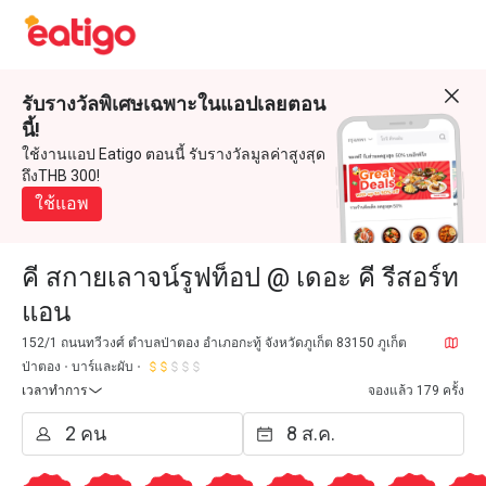
รับรางวัลพิเศษเฉพาะในแอปเลยตอน
นี้!
ใช้งานแอป Eatigo ตอนนี้ รับรางวัลมูลค่าสูงสุด
ถึงTHB 300!
ใช้แอพ
คี สกายเลาจน์รูฟท็อป @ เดอะ คี รีสอร์ท
แอน
152/1 ถนนทวีวงศ์ ตำบลป่าตอง อำเภอกะทู้ จังหวัดภูเก็ต 83150 ภูเก็ต
ป่าตอง
บาร์และผับ
เวลาทำการ
จองแล้ว 179 ครั้ง