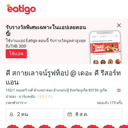
รับรางวัลพิเศษเฉพาะในแอปเลยตอน
นี้!
ใช้งานแอป Eatigo ตอนนี้ รับรางวัลมูลค่าสูงสุด
ถึงTHB 300!
ใช้แอพ
คี สกายเลาจน์รูฟท็อป @ เดอะ คี รีสอร์ท
แอน
152/1 ถนนทวีวงศ์ ตำบลป่าตอง อำเภอกะทู้ จังหวัดภูเก็ต 83150 ภูเก็ต
ป่าตอง
บาร์และผับ
เวลาทำการ
จองแล้ว 179 ครั้ง