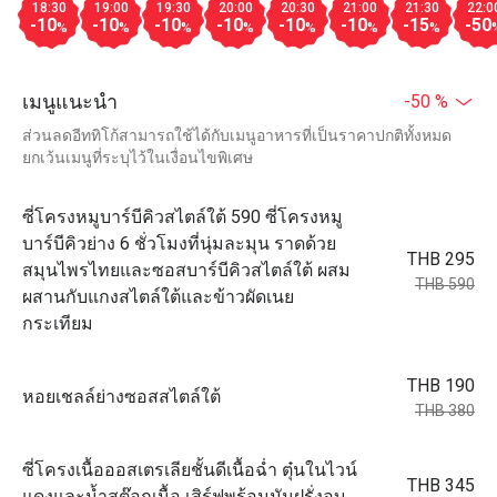
18:30
19:00
19:30
20:00
20:30
21:00
21:30
22:0
-10
-10
-10
-10
-10
-10
-15
-50
%
%
%
%
%
%
%
เมนูแนะนำ
-50 %
ส่วนลดอีททิโก้สามารถใช้ได้กับเมนูอาหารที่เป็นราคาปกติทั้งหมด
ยกเว้นเมนูที่ระบุไว้ในเงื่อนไขพิเศษ
ซี่โครงหมูบาร์บีคิวสไตล์ใต้ 590 ซี่โครงหมู
บาร์บีคิวย่าง 6 ชั่วโมงที่นุ่มละมุน ราดด้วย
THB 295
สมุนไพรไทยและซอสบาร์บีคิวสไตล์ใต้ ผสม
THB 590
ผสานกับแกงสไตล์ใต้และข้าวผัดเนย
กระเทียม
THB 190
หอยเชลล์ย่างซอสสไตล์ใต้
THB 380
ซี่โครงเนื้อออสเตรเลียชั้นดีเนื้อฉ่ำ ตุ๋นในไวน์
THB 345
แดงและน้ำสต๊อกเนื้อ เสิร์ฟพร้อมมันฝรั่งอบ