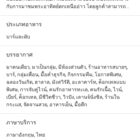
กับการมาชมพระอาทิตย์ตกเหนืออ่าว โดยลูกค้าสามารถ
เดินจากถนนบางลาและหาดป่าตองที่มีชื่อเสียงได้สบายๆ 
สำหรับบรรยากาศและการตกแต่งร้านนั้น โดดเด่นด้วยรูป
ประเภทอาหาร
ทรงเรือยอชท์ ร้านมีระเบียงทันสมัย พร้อมเก้าอี้อาบแดด 
โซฟาหรูหรา บาร์ทรงกลม และแม้แต่อ่างจากุซซี่บนชั้น
บาร์และผับ
ดาดฟ้า ส่วนเมนูมีทั้งค็อกเทลและเครื่องดื่มนานาชนิดให้
เลือก พร้อมด้วยอาหารสไตล์ตะวันตกและอาหารไทยต้น
บรรยากาศ
ตำรับมากมาย และคงไม่มีอะไรจะโรแมนติกไปกว่าการได้
เพลิดเพลินกับอาหารจานอร่อยใต้ท้องฟ้าสีสวยกับคนรู้ใจ 
มาคนเดียว, มาเป็นกลุ่ม, มีห้องส่วนตัว, ร้านอาหารสบายๆ,
เมนูที่แนะนำให้ลอง ได้แก่ ปลาหิมะทอดเสิรฟ์พร้อมมันบด
บาร์, กลุ่มเพื่อน, มื้อค่ำธุรกิจ, กิจกรรมทีม, โอกาสพิเศษ,
ซอสทรัฟเฟิลและหอยเชลล์ย่างเสิร์ฟพร้อมซอสสไตล์ภาคใต้
ฉลองวันเกิด, ฮาลาล, มังสวิรัติ, อะลาคาร์ท, ค็อกเทลแบบ
รวมถึงซี่โครงหมูบาร์บีคิวสไตล์ใต้
พิเศษ, การจับคู่ไวน์, คนรักอาหารทะเล, คนรักเนื้อ, ไวน์,
เบียร์, ค็อกเทล, มีชีวิตชีวา, วิวปัง, เลานจ์นั่งชิล, ร้านใน
กระแส, จัดจานสวย, อาหารเย็น, มื้อดึก
ภาษาบริการ
ภาษาอังกฤษ, ไทย