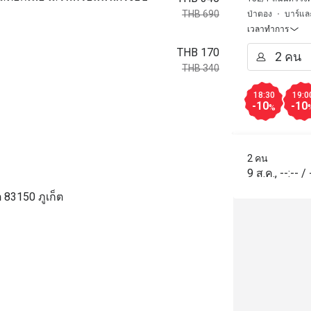
THB 690
ป่าตอง
บาร์แล
เวลาทำการ
THB 170
THB 340
18:30
19:0
-10
-10
%
2 คน
9 ส.ค.
,
--:--
/
 83150 ภูเก็ต