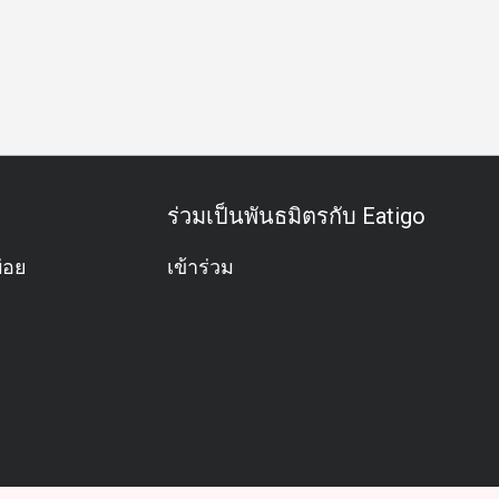
ิจกรรมทีม
โอกาสพิเศษ
ฉลองวันเกิด
ฮาลาล
มังสวิรัติ
ร่วมเป็นพันธมิตรกับ Eatigo
่อย
เข้าร่วม