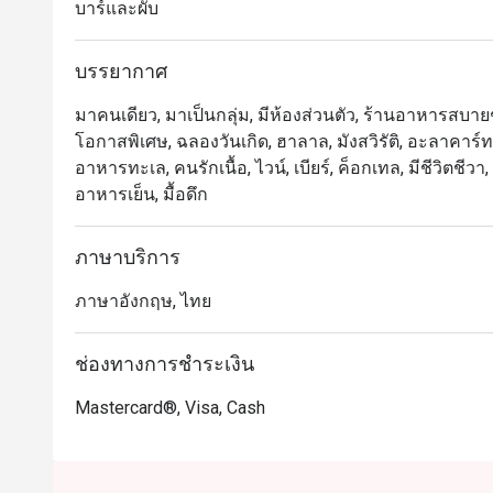
บาร์และผับ
สีสวยกับคนรู้ใจ เมนูที่แนะนำให้ลอง ได้แก่ ปลาหิมะท
ย่างเสิร์ฟพร้อมซอสสไตล์ภาคใต้รวมถึงซี่โครงหมูบาร์บีค
บรรยากาศ
มาคนเดียว, มาเป็นกลุ่ม, มีห้องส่วนตัว, ร้านอาหารสบายๆ, บ
โอกาสพิเศษ, ฉลองวันเกิด, ฮาลาล, มังสวิรัติ, อะลาคาร์ท
อาหารทะเล, คนรักเนื้อ, ไวน์, เบียร์, ค็อกเทล, มีชีวิตชีวา
อาหารเย็น, มื้อดึก
ภาษาบริการ
ภาษาอังกฤษ, ไทย
ช่องทางการชำระเงิน
Mastercard®, Visa, Cash