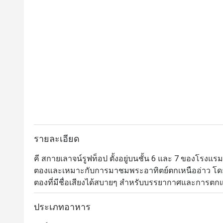
รายละเอียด
คี สกายเลาจน์รูฟท็อป ตั้งอยู่บนชั้น 6 และ 7 ของโรง
ตองและเหมาะกับการมาชมพระอาทิตย์ตกเหนืออ่าว โ
ตองที่มีชื่อเสียงได้สบายๆ สำหรับบรรยากาศและการตกแต่
ระเบียงทันสมัย พร้อมเก้าอี้อาบแดด โซฟาหรูหรา บาร์ทร
ส่วนเมนูมีทั้งค็อกเทลและเครื่องดื่มนานาชนิดให้เลื
ประเภทอาหาร
ต้นตำรับมากมาย และคงไม่มีอะไรจะโรแมนติกไปกว่ากา