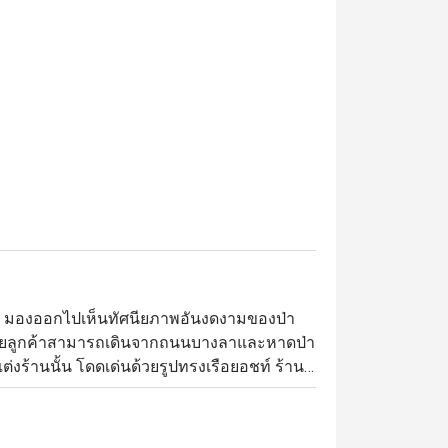
แรม มองออกไปเห็นทัศนียภาพอันงดงามของป่า
ดยลูกค้าสามารถเดินจากถนนบางลาและหาดป่า
งร้านนั้น โดดเด่นด้วยรูปทรงเรือยอชท์ ร้านมี
งกลม และแม้แต่อ่างจากุซซี่บนชั้นดาดฟ้า 
อก พร้อมด้วยอาหารสไตล์ตะวันตกและอาหารไทย
รได้เพลิดเพลินกับอาหารจานอร่อยใต้ท้องฟ้า