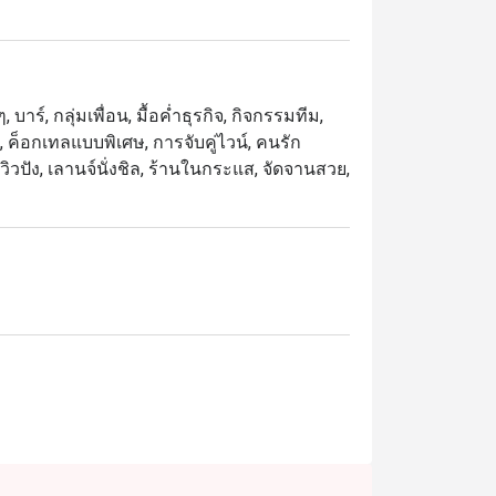
อดเสิรฟ์พร้อมมันบดซอสทรัฟเฟิลและหอยเชลล์
ิวสไตล์ใต้
าร์, กลุ่มเพื่อน, มื้อค่ำธุรกิจ, กิจกรรมทีม,
, ค็อกเทลแบบพิเศษ, การจับคู่ไวน์, คนรัก
, วิวปัง, เลานจ์นั่งชิล, ร้านในกระแส, จัดจานสวย,