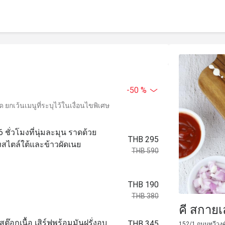
-50 %
ยกเว้นเมนูที่ระบุไว้ในเงื่อนไขพิเศษ
6 ชั่วโมงที่นุ่มละมุน ราดด้วย
THB 295
สไตล์ใต้และข้าวผัดเนย
THB 590
THB 190
THB 380
คี สกายเ
สต๊อกเนื้อ เสิร์ฟพร้อมมันฝรั่งอบ
THB 345
152/1 ถนนทวีวงศ์