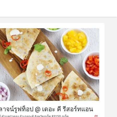
ลาจน์รูฟท็อป @ เดอะ คี รีสอร์ทแอน
 ตำบลป่าตอง อำเภอกะทู้ จังหวัดภูเก็ต 83150 ภูเก็ต