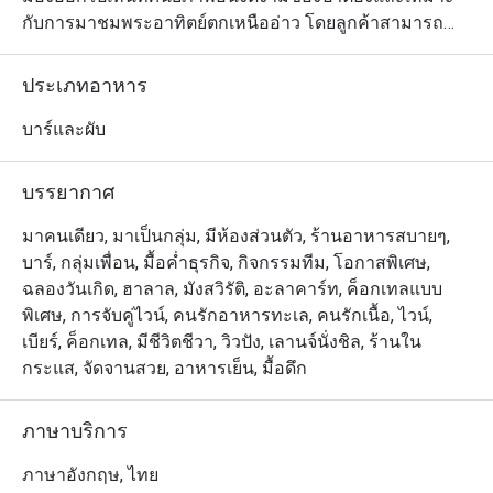
กับการมาชมพระอาทิตย์ตกเหนืออ่าว โดยลูกค้าสามารถ
เดินจากถนนบางลาและหาดป่าตองที่มีชื่อเสียงได้สบายๆ 
สำหรับบรรยากาศและการตกแต่งร้านนั้น โดดเด่นด้วยรูป
ประเภทอาหาร
ทรงเรือยอชท์ ร้านมีระเบียงทันสมัย พร้อมเก้าอี้อาบแดด 
โซฟาหรูหรา บาร์ทรงกลม และแม้แต่อ่างจากุซซี่บนชั้น
บาร์และผับ
ดาดฟ้า ส่วนเมนูมีทั้งค็อกเทลและเครื่องดื่มนานาชนิดให้
เลือก พร้อมด้วยอาหารสไตล์ตะวันตกและอาหารไทยต้น
บรรยากาศ
ตำรับมากมาย และคงไม่มีอะไรจะโรแมนติกไปกว่าการได้
เพลิดเพลินกับอาหารจานอร่อยใต้ท้องฟ้าสีสวยกับคนรู้ใจ 
มาคนเดียว, มาเป็นกลุ่ม, มีห้องส่วนตัว, ร้านอาหารสบายๆ,
เมนูที่แนะนำให้ลอง ได้แก่ ปลาหิมะทอดเสิรฟ์พร้อมมันบด
บาร์, กลุ่มเพื่อน, มื้อค่ำธุรกิจ, กิจกรรมทีม, โอกาสพิเศษ,
ซอสทรัฟเฟิลและหอยเชลล์ย่างเสิร์ฟพร้อมซอสสไตล์ภาคใต้
ฉลองวันเกิด, ฮาลาล, มังสวิรัติ, อะลาคาร์ท, ค็อกเทลแบบ
รวมถึงซี่โครงหมูบาร์บีคิวสไตล์ใต้
พิเศษ, การจับคู่ไวน์, คนรักอาหารทะเล, คนรักเนื้อ, ไวน์,
เบียร์, ค็อกเทล, มีชีวิตชีวา, วิวปัง, เลานจ์นั่งชิล, ร้านใน
กระแส, จัดจานสวย, อาหารเย็น, มื้อดึก
ภาษาบริการ
ภาษาอังกฤษ, ไทย