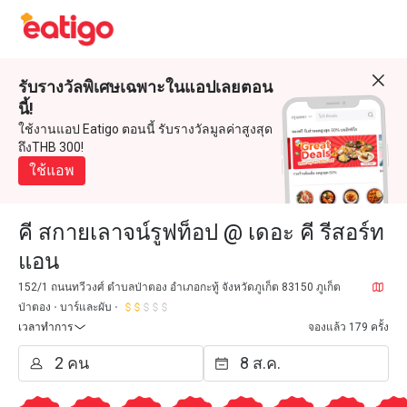
รับรางวัลพิเศษเฉพาะในแอปเลยตอน
นี้!
ใช้งานแอป Eatigo ตอนนี้ รับรางวัลมูลค่าสูงสุด
ถึงTHB 300!
ใช้แอพ
คี สกายเลาจน์รูฟท็อป @ เดอะ คี รีสอร์ท
แอน
152/1 ถนนทวีวงศ์ ตำบลป่าตอง อำเภอกะทู้ จังหวัดภูเก็ต 83150 ภูเก็ต
ป่าตอง
บาร์และผับ
เวลาทำการ
จองแล้ว 179 ครั้ง