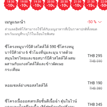
18:30
19:00
19:30
20:00
20:30
21:00
21:30
22:0
-10
-10
-10
-10
-10
-10
-15
-50
%
%
%
%
%
%
%
เมนูแนะนำ
-50 %
ส่วนลดอีททิโก้สามารถใช้ได้กับเมนูอาหารที่เป็นราคาปกติทั้งหมด
ยกเว้นเมนูที่ระบุไว้ในเงื่อนไขพิเศษ
ซี่โครงหมูบาร์บีคิวสไตล์ใต้ 590 ซี่โครงหมู
บาร์บีคิวย่าง 6 ชั่วโมงที่นุ่มละมุน ราดด้วย
THB 295
สมุนไพรไทยและซอสบาร์บีคิวสไตล์ใต้ ผสม
THB 590
ผสานกับแกงสไตล์ใต้และข้าวผัดเนย
กระเทียม
THB 190
หอยเชลล์ย่างซอสสไตล์ใต้
THB 380
ซี่โครงเนื้อออสเตรเลียชั้นดีเนื้อฉ่ำ ตุ๋นในไวน์
THB 345
แดงและน้ำสต๊อกเนื้อ เสิร์ฟพร้อมมันฝรั่งอบ