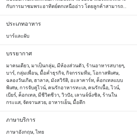
กับการมาชมพระอาทิตย์ตกเหนืออ่าว โดยลูกค้าสามารถ
เดินจากถนนบางลาและหาดป่าตองที่มีชื่อเสียงได้สบายๆ 
สำหรับบรรยากาศและการตกแต่งร้านนั้น โดดเด่นด้วยรูป
ประเภทอาหาร
ทรงเรือยอชท์ ร้านมีระเบียงทันสมัย พร้อมเก้าอี้อาบแดด 
โซฟาหรูหรา บาร์ทรงกลม และแม้แต่อ่างจากุซซี่บนชั้น
บาร์และผับ
ดาดฟ้า ส่วนเมนูมีทั้งค็อกเทลและเครื่องดื่มนานาชนิดให้
เลือก พร้อมด้วยอาหารสไตล์ตะวันตกและอาหารไทยต้น
บรรยากาศ
ตำรับมากมาย และคงไม่มีอะไรจะโรแมนติกไปกว่าการได้
เพลิดเพลินกับอาหารจานอร่อยใต้ท้องฟ้าสีสวยกับคนรู้ใจ 
มาคนเดียว, มาเป็นกลุ่ม, มีห้องส่วนตัว, ร้านอาหารสบายๆ,
เมนูที่แนะนำให้ลอง ได้แก่ ปลาหิมะทอดเสิรฟ์พร้อมมันบด
บาร์, กลุ่มเพื่อน, มื้อค่ำธุรกิจ, กิจกรรมทีม, โอกาสพิเศษ,
ซอสทรัฟเฟิลและหอยเชลล์ย่างเสิร์ฟพร้อมซอสสไตล์ภาคใต้
ฉลองวันเกิด, ฮาลาล, มังสวิรัติ, อะลาคาร์ท, ค็อกเทลแบบ
รวมถึงซี่โครงหมูบาร์บีคิวสไตล์ใต้
พิเศษ, การจับคู่ไวน์, คนรักอาหารทะเล, คนรักเนื้อ, ไวน์,
เบียร์, ค็อกเทล, มีชีวิตชีวา, วิวปัง, เลานจ์นั่งชิล, ร้านใน
กระแส, จัดจานสวย, อาหารเย็น, มื้อดึก
ภาษาบริการ
ภาษาอังกฤษ, ไทย