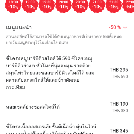
18:30
19:00
19:30
20:00
20:30
21:00
21:30
22:0
-10
-10
-10
-10
-10
-10
-15
-50
%
%
%
%
%
%
%
เมนูแนะนำ
-50 %
ส่วนลดอีททิโก้สามารถใช้ได้กับเมนูอาหารที่เป็นราคาปกติทั้งหมด
ยกเว้นเมนูที่ระบุไว้ในเงื่อนไขพิเศษ
ซี่โครงหมูบาร์บีคิวสไตล์ใต้ 590 ซี่โครงหมู
บาร์บีคิวย่าง 6 ชั่วโมงที่นุ่มละมุน ราดด้วย
THB 295
สมุนไพรไทยและซอสบาร์บีคิวสไตล์ใต้ ผสม
THB 590
ผสานกับแกงสไตล์ใต้และข้าวผัดเนย
กระเทียม
THB 190
หอยเชลล์ย่างซอสสไตล์ใต้
THB 380
ซี่โครงเนื้อออสเตรเลียชั้นดีเนื้อฉ่ำ ตุ๋นในไวน์
THB 345
แดงและน้ำสต๊อกเนื้อ เสิร์ฟพร้อมมันฝรั่งอบ