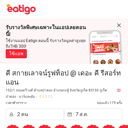
รับรางวัลพิเศษเฉพาะในแอปเลยตอน
นี้!
ใช้งานแอป Eatigo ตอนนี้ รับรางวัลมูลค่าสูงสุด
ถึงTHB 300!
ใช้แอพ
คี สกายเลาจน์รูฟท็อป @ เดอะ คี รีสอร์ท
แอน
152/1 ถนนทวีวงศ์ ตำบลป่าตอง อำเภอกะทู้ จังหวัดภูเก็ต 83150 ภูเก็ต
ป่าตอง
บาร์และผับ
เวลาทำการ
จองแล้ว 179 ครั้ง