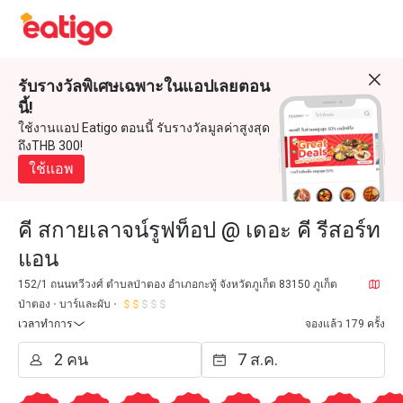
รับรางวัลพิเศษเฉพาะในแอปเลยตอน
นี้!
ใช้งานแอป Eatigo ตอนนี้ รับรางวัลมูลค่าสูงสุด
ถึงTHB 300!
ใช้แอพ
คี สกายเลาจน์รูฟท็อป @ เดอะ คี รีสอร์ท
แอน
152/1 ถนนทวีวงศ์ ตำบลป่าตอง อำเภอกะทู้ จังหวัดภูเก็ต 83150 ภูเก็ต
ป่าตอง
บาร์และผับ
เวลาทำการ
จองแล้ว 179 ครั้ง