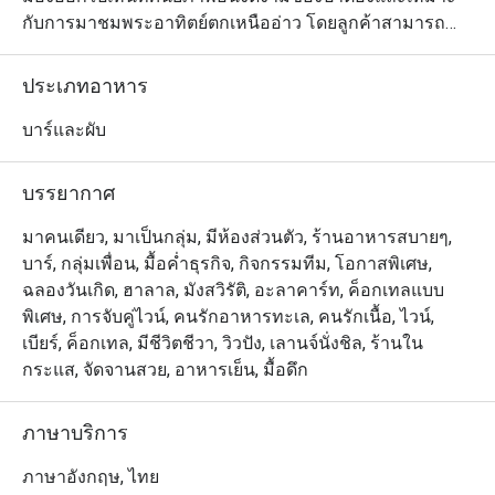
กับการมาชมพระอาทิตย์ตกเหนืออ่าว โดยลูกค้าสามารถ
เดินจากถนนบางลาและหาดป่าตองที่มีชื่อเสียงได้สบายๆ 
สำหรับบรรยากาศและการตกแต่งร้านนั้น โดดเด่นด้วยรูป
ประเภทอาหาร
ทรงเรือยอชท์ ร้านมีระเบียงทันสมัย พร้อมเก้าอี้อาบแดด 
โซฟาหรูหรา บาร์ทรงกลม และแม้แต่อ่างจากุซซี่บนชั้น
บาร์และผับ
ดาดฟ้า ส่วนเมนูมีทั้งค็อกเทลและเครื่องดื่มนานาชนิดให้
เลือก พร้อมด้วยอาหารสไตล์ตะวันตกและอาหารไทยต้น
บรรยากาศ
ตำรับมากมาย และคงไม่มีอะไรจะโรแมนติกไปกว่าการได้
เพลิดเพลินกับอาหารจานอร่อยใต้ท้องฟ้าสีสวยกับคนรู้ใจ 
มาคนเดียว, มาเป็นกลุ่ม, มีห้องส่วนตัว, ร้านอาหารสบายๆ,
เมนูที่แนะนำให้ลอง ได้แก่ ปลาหิมะทอดเสิรฟ์พร้อมมันบด
บาร์, กลุ่มเพื่อน, มื้อค่ำธุรกิจ, กิจกรรมทีม, โอกาสพิเศษ,
ซอสทรัฟเฟิลและหอยเชลล์ย่างเสิร์ฟพร้อมซอสสไตล์ภาคใต้
ฉลองวันเกิด, ฮาลาล, มังสวิรัติ, อะลาคาร์ท, ค็อกเทลแบบ
รวมถึงซี่โครงหมูบาร์บีคิวสไตล์ใต้
พิเศษ, การจับคู่ไวน์, คนรักอาหารทะเล, คนรักเนื้อ, ไวน์,
เบียร์, ค็อกเทล, มีชีวิตชีวา, วิวปัง, เลานจ์นั่งชิล, ร้านใน
กระแส, จัดจานสวย, อาหารเย็น, มื้อดึก
ภาษาบริการ
ภาษาอังกฤษ, ไทย