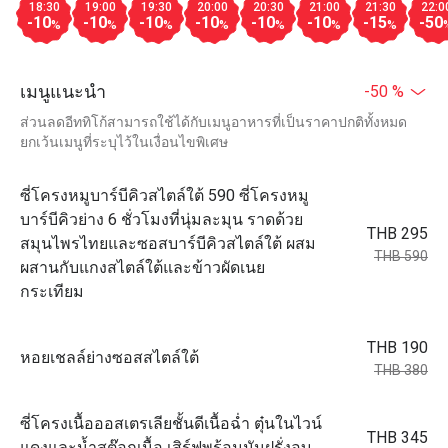
18:30
19:00
19:30
20:00
20:30
21:00
21:30
22:0
-10
-10
-10
-10
-10
-10
-15
-50
%
%
%
%
%
%
%
เมนูแนะนำ
-50 %
ส่วนลดอีททิโก้สามารถใช้ได้กับเมนูอาหารที่เป็นราคาปกติทั้งหมด
ยกเว้นเมนูที่ระบุไว้ในเงื่อนไขพิเศษ
ซี่โครงหมูบาร์บีคิวสไตล์ใต้ 590 ซี่โครงหมู
บาร์บีคิวย่าง 6 ชั่วโมงที่นุ่มละมุน ราดด้วย
THB 295
สมุนไพรไทยและซอสบาร์บีคิวสไตล์ใต้ ผสม
THB 590
ผสานกับแกงสไตล์ใต้และข้าวผัดเนย
กระเทียม
THB 190
หอยเชลล์ย่างซอสสไตล์ใต้
THB 380
ซี่โครงเนื้อออสเตรเลียชั้นดีเนื้อฉ่ำ ตุ๋นในไวน์
THB 345
แดงและน้ำสต๊อกเนื้อ เสิร์ฟพร้อมมันฝรั่งอบ