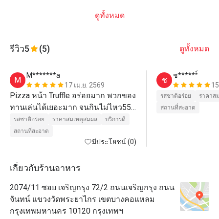
ดูทั้งหมด
รีวิว
5
(5)
ดูทั้งหมด
M*******a
ช******์
M
ช
17 เม.ย. 2569
15
Pizza หน้า Truffle อร่อยมาก พวกของ
รสชาติอร่อย
ราคาสม
ทานเล่นได้เยอะมาก จนกินไม่ไหว555 
สถานที่สะอาด
คุ้มเกินราคามากค่ะ 
รสชาติอร่อย
ราคาสมเหตุสมผล
บริการดี
สถานที่สะอาด
มีประโยชน์ (0)
เกี่ยวกับร้านอาหาร
2074/11 ซอย เจริญกรุง 72/2 ถนนเจริญกรุง ถนน
จันทน์ แขวงวัดพระยาไกร เขตบางคอแหลม
กรุงเทพมหานคร 10120 กรุงเทพฯ