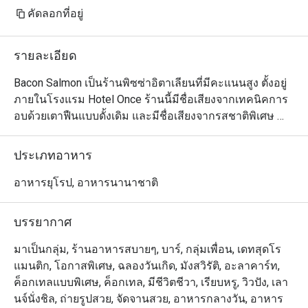
คัดลอกที่อยู่
รายละเอียด
Bacon Salmon เป็นร้านพิซซ่าอิตาเลียนที่มีคะแนนสูง ตั้งอยู่
ภายในโรงแรม Hotel Once ร้านนี้มีชื่อเสียงจากเทคนิคการ
อบด้วยเตาฟืนแบบดั้งเดิม และมีชื่อเสียงจากรสชาติพิเศษ 
Bacon Salmon ที่มอบประสบการณ์การรับประทานอาหาร
อิตาเลียนที่เต็มไปด้วยความอร่อย

ประเภทอาหาร
Bacon Salmon คะแนน: Google 4.8 ดาว

การตกแต่งของร้านมีบรรยากาศที่ผ่อนคลายและมีชีวิตชีวา 
อาหารยุโรป, อาหารนานาชาติ
เต็มไปด้วยบรรยากาศของอิตาเลียนบาร์ที่อบอุ่น ที่นี่มีครัว
แบบเปิดให้เห็นเตาฟืน ทำให้คุณได้เห็นกระบวนการทำ
บรรยากาศ
พิซซ่าอย่างใกล้ชิด เหมาะสำหรับการรวมตัวของเพื่อนฝูง
และการรับประทานอาหารกับครอบครัว

มาเป็นกลุ่ม, ร้านอาหารสบายๆ, บาร์, กลุ่มเพื่อน, เดทสุดโร
ร้านนี้เน้นพิซซ่าอบเตาฟืนที่ทำสดใหม่ แป้งพิซซ่ามีความ
แมนติก, โอกาสพิเศษ, ฉลองวันเกิด, มังสวิรัติ, อะลาคาร์ท,
หนึบหนับและมีกลิ่นหอม Bacon Salmon พิซซ่าที่ลูกค้าชื่น
ค็อกเทลแบบพิเศษ, ค็อกเทล, มีชีวิตชีวา, เรียบหรู, วิวปัง, เลา
ชอบ มีรสชาติที่เป็นเอกลักษณ์และวัตถุดิบที่หลากหลาย เป็น
นจ์นั่งชิล, ถ่ายรูปสวย, จัดจานสวย, อาหารกลางวัน, อาหาร