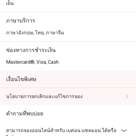
เมนูที่ไม่ควรพลาดในร้าน

เย็น
ร้านตั้งอยู่ภายใน Hotel Once Bangkok ใกล้กับตลาดกลาง
คืน Asiatique สามารถนั่ง BTS ที่สถานี Saphan Taksin แล้ว
ภาษาบริการ
ต่อแท็กซี่หรือ Grab ไปได้ สะดวกสบาย

Bacon Salmon สำรองที่นั่ง, Bacon Salmon ราคา, Bacon 
ภาษาอังกฤษ, ไทย, ภาษาจีน
Salmon โปรโมชั่น ดูทันที⬇︎
ช่องทางการชำระเงิน
Mastercard®, Visa, Cash
เงื่อนไขพิเศษ
นโยบายการยกเลิกและแก้ไขการจอง
คำถามที่พบบ่อย
สามารถจองออนไลน์สำหรับ เบค่อน แซลมอน ได้หรือ