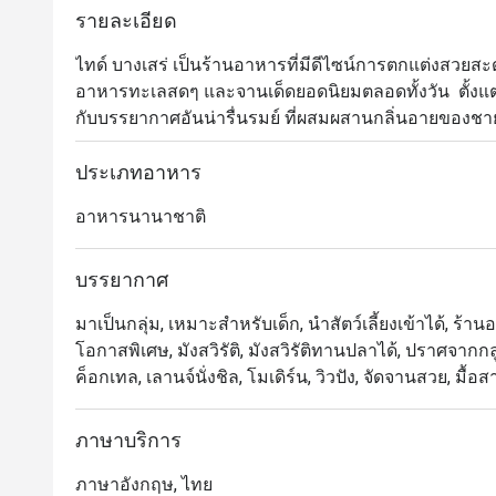
รายละเอียด
ไทด์ บางเสร่ เป็นร้านอาหารที่มีดีไซน์การตกแต่งสวยสะด
อาหารทะเลสดๆ และจานเด็ดยอดนิยมตลอดทั้งวัน  ตั้งแต่พ
กับบรรยากาศอันน่ารื่นรมย์ ที่ผสมผสานกลิ่นอายของชา
ภายในโทนสีขาวสะอาดตา กลมกลืนไปกับพื้นที่สีเขียวขอ
อยู่ไม่ไกลจากกรุงเทพฯ ดังนั้น นอกจากประสบการณ์ใ
ประเภทอาหาร
สำหรับแวะมาพักผ่อนยามเย็นนั่งชมพระอาทิตย์ตกดินด้
อาหารนานาชาติ
บรรยากาศ
มาเป็นกลุ่ม, เหมาะสำหรับเด็ก, นำสัตว์เลี้ยงเข้าได้, ร้าน
โอกาสพิเศษ, มังสวิรัติ, มังสวิรัติทานปลาได้, ปราศจากกล
ค็อกเทล, เลานจ์นั่งชิล, โมเดิร์น, วิวปัง, จัดจานสวย, มื้อส
ภาษาบริการ
ภาษาอังกฤษ, ไทย