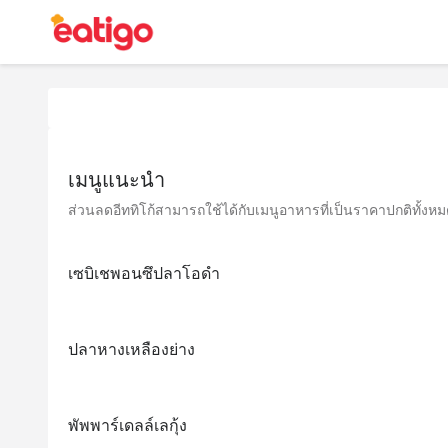
เมนูแนะนำ
ส่วนลดอีททิโก้สามารถใช้ได้กับเมนูอาหารที่เป็นราคาปกติทั้งหมด 
เซบิเชพอนซึปลาโอดำ
ปลาหางเหลืองย่าง
พัพพาร์เดลล์เลกุ้ง