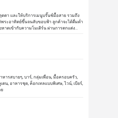
ุดตา และให้บริการเมนูบรั๊นช์มื้อสาย รวมถึง
ระอาทิตย์ขึ้นจนลับขอบฟ้า ลูกค้าจะได้ดื่มด่ำ
ยหาดเข้ากับความโมเดิร์น ผ่านการตกแต่ง
งธรรมชาติรอบร้าน ข้อดีอีกอย่างคือทำเลซึ่ง
นการรับประทานอาหารอร่อยๆ แล้ว จึงเหมาะ
วย
อาหารสบายๆ, บาร์, กลุ่มเพื่อน, มื้อครอบครัว,
ูเตน, อาหารชุด, ค็อกเทลแบบพิเศษ, ไวน์, เบียร์,
าย