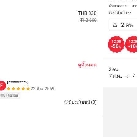
พัทยากลาง
อา
THB 330
เวลาทำการ
THB 660
12:00
12:3
-50
-10
%
ดูทั้งหมด
2 คน
7 ส.ค.
,
--:--
/
f********k
b*******
F
B
22 มี.ค. 2569
รสชาติอร่อย
รสชาติอร่อย
มีประโยชน์ (0)