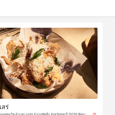
เสร่
นนสุขุมวิท ตำบลบางเสร่ อำเภอสัตหีบ จังหวัดชลบุรี 20250 พัทยา