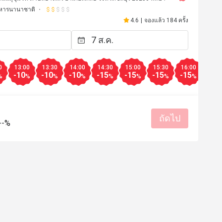
หารนานาชาติ
4.6
|
จองแล้ว 184 ครั้ง
0
13:00
13:30
14:00
14:30
15:00
15:30
16:00
16:3
-10
-10
-10
-15
-15
-15
-15
-15
%
%
%
%
%
%
%
%
ถัดไป
--%
a
w**a
W
24 ธ.ค. 2568
21 พ.ย. 2
รสชาติอร่อย
บริการดี
สถาน
มีประโยชน์ (0)