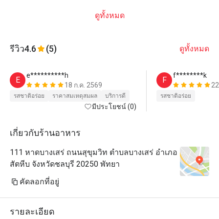
ดูทั้งหมด
รีวิว
4.6
(5)
ดูทั้งหมด
e**********h
f********k
E
F
18 ก.ค. 2569
22
รสชาติอร่อย
ราคาสมเหตุสมผล
บริการดี
รสชาติอร่อย
มีประโยชน์ (0)
เกี่ยวกับร้านอาหาร
111 หาดบางเสร่ ถนนสุขุมวิท ตำบลบางเสร่ อำเภอ
สัตหีบ จังหวัดชลบุรี 20250 พัทยา
คัดลอกที่อยู่
รายละเอียด