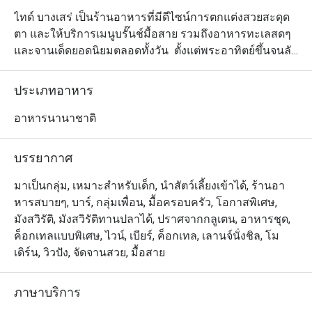
ไทด์ บางเสร่ เป็นร้านอาหารที่มีดีไซน์การตกแต่งสวยสะดุด
ตา และให้บริการเมนูบรั๊นช์มื้อสาย รวมถึงอาหารทะเลสดๆ 
และจานเด็ดยอดนิยมตลอดทั้งวัน  ตั้งแต่พระอาทิตย์ขึ้นจนลับ
ขอบฟ้า ลูกค้าจะได้ดื่มด่ำกับบรรยากาศอันน่ารื่นรมย์ ที่ผสม
ผสานกลิ่นอายของชายหาดเข้ากับความโมเดิร์น ผ่านการ
ประเภทอาหาร
ตกแต่งภายในโทนสีขาวสะอาดตา กลมกลืนไปกับพื้นที่สี
เขียวของธรรมชาติรอบร้าน ข้อดีอีกอย่างคือทำเลซึ่งอยู่ไม่
อาหารนานาชาติ
ไกลจากกรุงเทพฯ ดังนั้น นอกจากประสบการณ์ในการรับ
ประทานอาหารอร่อยๆ แล้ว จึงเหมาะสำหรับแวะมาพักผ่อน
บรรยากาศ
ยามเย็นนั่งชมพระอาทิตย์ตกดินด้วย
มาเป็นกลุ่ม, เหมาะสำหรับเด็ก, นำสัตว์เลี้ยงเข้าได้, ร้านอา
หารสบายๆ, บาร์, กลุ่มเพื่อน, มื้อครอบครัว, โอกาสพิเศษ,
มังสวิรัติ, มังสวิรัติทานปลาได้, ปราศจากกลูเตน, อาหารชุด,
ค็อกเทลแบบพิเศษ, ไวน์, เบียร์, ค็อกเทล, เลานจ์นั่งชิล, โม
เดิร์น, วิวปัง, จัดจานสวย, มื้อสาย
ภาษาบริการ