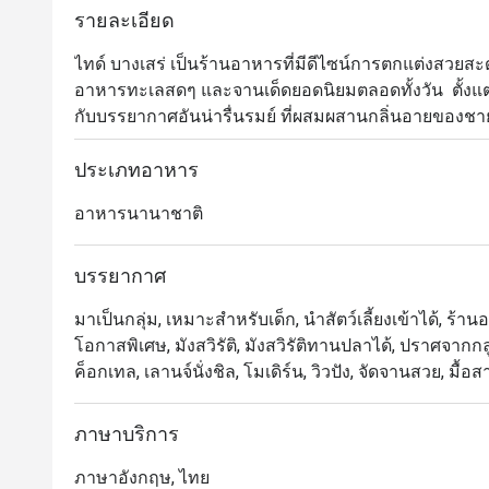
รายละเอียด
ไทด์ บางเสร่ เป็นร้านอาหารที่มีดีไซน์การตกแต่งสวยสะด
อาหารทะเลสดๆ และจานเด็ดยอดนิยมตลอดทั้งวัน  ตั้งแต่พ
กับบรรยากาศอันน่ารื่นรมย์ ที่ผสมผสานกลิ่นอายของชา
ภายในโทนสีขาวสะอาดตา กลมกลืนไปกับพื้นที่สีเขียวขอ
อยู่ไม่ไกลจากกรุงเทพฯ ดังนั้น นอกจากประสบการณ์ใ
ประเภทอาหาร
สำหรับแวะมาพักผ่อนยามเย็นนั่งชมพระอาทิตย์ตกดินด้
อาหารนานาชาติ
บรรยากาศ
มาเป็นกลุ่ม, เหมาะสำหรับเด็ก, นำสัตว์เลี้ยงเข้าได้, ร้าน
โอกาสพิเศษ, มังสวิรัติ, มังสวิรัติทานปลาได้, ปราศจากกล
ค็อกเทล, เลานจ์นั่งชิล, โมเดิร์น, วิวปัง, จัดจานสวย, มื้อส
ภาษาบริการ
ภาษาอังกฤษ, ไทย