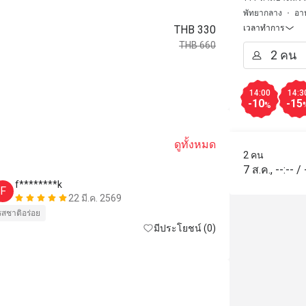
พัทยากลาง
อา
THB 330
เวลาทำการ
THB 660
14:00
14:3
-10
-15
%
ดูทั้งหมด
2 คน
7 ส.ค.
,
--:--
/
f********k
b*******
F
B
22 มี.ค. 2569
รสชาติอร่อย
รสชาติอร่อย
มีประโยชน์ (0)