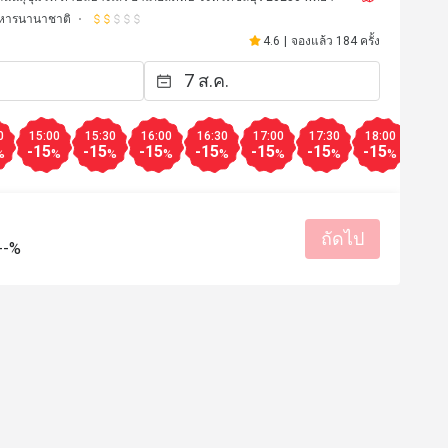
หารนานาชาติ
4.6
|
จองแล้ว 184 ครั้ง
0
15:00
15:30
16:00
16:30
17:00
17:30
18:00
18:3
-15
-15
-15
-15
-15
-15
-15
-15
%
%
%
%
%
%
%
%
ถัดไป
--%
a
w**a
W
24 ธ.ค. 2568
21 พ.ย. 2
รสชาติอร่อย
บริการดี
สถาน
มีประโยชน์ (0)