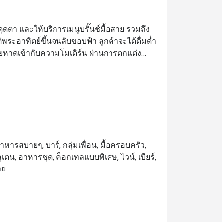
ุดตา และให้บริการเมนูบรั๊นช์มื้อสาย รวมถึง
ระอาทิตย์ขึ้นจนลับขอบฟ้า ลูกค้าจะได้ดื่มด่ำ
ยหาดเข้ากับความโมเดิร์น ผ่านการตกแต่ง
งธรรมชาติรอบร้าน ข้อดีอีกอย่างคือทำเลซึ่ง
นการรับประทานอาหารอร่อยๆ แล้ว จึงเหมาะ
วย
อาหารสบายๆ, บาร์, กลุ่มเพื่อน, มื้อครอบครัว,
ูเตน, อาหารชุด, ค็อกเทลแบบพิเศษ, ไวน์, เบียร์,
าย