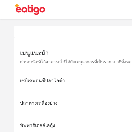
เมนูแนะนำ
ส่วนลดอีททิโก้สามารถใช้ได้กับเมนูอาหารที่เป็นราคาปกติทั้งหมด 
เซบิเชพอนซึปลาโอดำ
ปลาหางเหลืองย่าง
พัพพาร์เดลล์เลกุ้ง