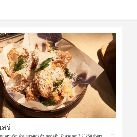
เสร่
นนสุขุมวิท ตำบลบางเสร่ อำเภอสัตหีบ จังหวัดชลบุรี 20250 พัทยา