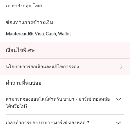
เมนูแนะนำที่ต้องลอง

ภาษาอังกฤษ, ไทย
Parsi Keema – อาหารอินเดียสูตรดั้งเดิมจากชาวปาร์ซี เนื้อ
สับปรุงรสเข้มข้น หอมเครื่องเทศ

ช่องทางการชำระเงิน
Smoked Aubergine Bharta – มะเขือยาวรมควันบด เนื้อ
สัมผัสนุ่มและหอมกลิ่นควันเป็นเอกลักษณ์

Mastercard®, Visa, Cash, Wallet
 Puri Yoghurt Bombs – ปุริกรอบสอดไส้โยเกิร์ตรสเปรี้ยว
หวาน สดชื่นและสนุกกับการทาน

เงื่อนไขพิเศษ
Lotus Stem Sweet Potato Chaat – จัดจ้านครบรสกับชาต
สูตรพิเศษที่ผสมผสานรสหวาน เปรี้ยว และกรุบกรอบอย่าง
นโยบายการยกเลิกและแก้ไขการจอง
ลงตัว

ด้วยบรรยากาศที่หรูหราแต่ผ่อนคลาย และรสชาติที่ได้รับ
คำถามที่พบบ่อย
การดูแลอย่างพิถีพิถัน Baba จึงเป็น ร้านอาหารอินเดียที่ต้อง
ลองในกรุงเทพฯ เหมาะสำหรับผู้ที่มองหาประสบการณ์การ
สามารถจองออนไลน์สำหรับ บาบา - มาร์เช่ ทองหล่อ
ทานอาหารอินเดียร่วมสมัยที่เต็มไปด้วยความคิดสร้างสรรค์
ได้หรือไม่?
และคุณภาพระดับพรีเมียม!
เวลาทำการของ บาบา - มาร์เช่ ทองหล่อ ?