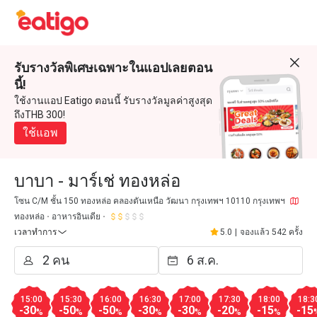
รับรางวัลพิเศษเฉพาะในแอปเลยตอน
นี้!
ใช้งานแอป Eatigo ตอนนี้ รับรางวัลมูลค่าสูงสุด
ถึงTHB 300!
ใช้แอพ
บาบา - มาร์เช่ ทองหล่อ
โซน C/M ชั้น 150 ทองหล่อ คลองตันเหนือ วัฒนา กรุงเทพฯ 10110 กรุงเทพฯ
ทองหล่อ
อาหารอินเดีย
เวลาทำการ
5.0
|
จองแล้ว 542 ครั้ง
15:00
15:30
16:00
16:30
17:00
17:30
18:00
18:3
-30
-50
-50
-30
-30
-20
-15
-15
%
%
%
%
%
%
%