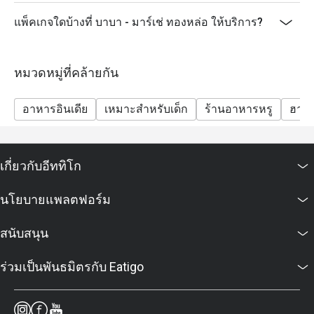
แพ็คเกจใดบ้างที่ บาบา - มาร์เช่ ทองหล่อ ให้บริการ?
หมวดหมู่ที่คล้ายกัน
อาหารอินเดีย
เหมาะสำหรับเด็ก
ร้านอาหารหรู
ฮาล
เกี่ยวกับอีททิโก
นโยบายแพลตฟอร์ม
สนับสนุน
ร่วมเป็นพันธมิตรกับ Eatigo