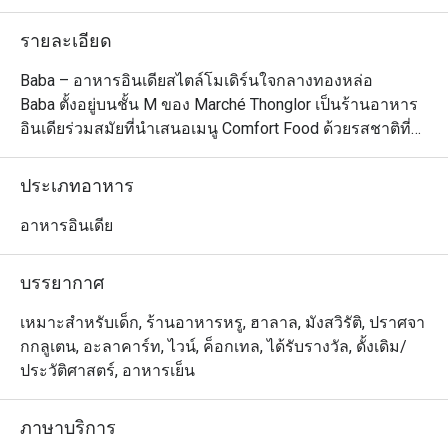
รายละเอียด
Baba – อาหารอินเดียสไตล์โมเดิร์นใจกลางทองหล่อ

Baba ตั้งอยู่บนชั้น M ของ Marché Thonglor เป็นร้านอาหาร
อินเดียร่วมสมัยที่นำเสนอเมนู Comfort Food ด้วยรสชาติที่
โดดเด่นจาก ไฟและควัน ผสมผสานความเป็นต้นตำรับของ
อาหารอินเดียผ่าน วัตถุดิบคุณภาพสูงที่นำเข้าจากอินเดีย 
ประเภทอาหาร
และใช้ วัตถุดิบสดใหม่ตามฤดูกาลของไทย สร้างรสชาติที่
กลมกล่อมและลงตัวระหว่าง ความคลาสสิกและความทัน
อาหารอินเดีย
สมัย

บรรยากาศ
ประสบการณ์การรับประทานอาหารที่ไม่เหมือนใคร

เมนูของ Baba นำเสนออาหารอินเดียแบบดั้งเดิมที่ได้รับการ
เหมาะสำหรับเด็ก, ร้านอาหารหรู, ฮาลาล, มังสวิรัติ, ปราศจา
ปรับแต่งให้ทันสมัย เติมเต็มด้วยรสชาติที่สร้างสรรค์และน่า
กกลูเตน, อะลาคาร์ท, ไวน์, ค็อกเทล, ได้รับรางวัล, ดั้งเดิม/
ประทับใจในทุกคำ ไฮไลท์ของร้าน ได้แก่ ซาโมซาไส้ขนุน
ประวัติศาสตร์, อาหารเย็น
กรอบ, แลมบ์วินดาลูที่เคี่ยวเป็นเวลา 8 ชั่วโมง และ นานแบ
ล็กทรัฟเฟิลครีมชีส ซึ่งเป็นเมนูซิกเนเจอร์ที่หาทานได้ยาก

ภาษาบริการ