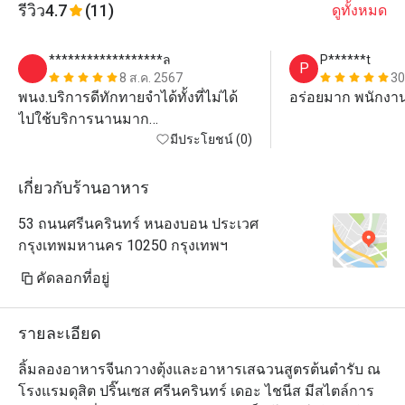
รีวิว
4.7
(11)
ดูทั้งหมด
******************ล
P******t
P
8 ส.ค. 2567
30
พนง.บริการดีทักทายจำได้ทั้งที่ไม่ได้
อร่อยมาก พนักงา
ไปใช้บริการนานมาก

อาหารอร่อยเช่นเคย

มีประโยชน์ (0)
เกี่ยวกับร้านอาหาร
53 ถนนศรีนครินทร์ หนองบอน ประเวศ
กรุงเทพมหานคร 10250 กรุงเทพฯ
คัดลอกที่อยู่
รายละเอียด
ลิ้มลองอาหารจีนกวางตุ้งและอาหารเสฉวนสูตรต้นตำรับ ณ 
โรงแรมดุสิต ปริ๊นเซส ศรีนครินทร์ เดอะ ไชนีส มีสไตล์การ