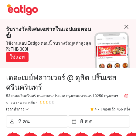
รับรางวัลพิเศษเฉพาะในแอปเลยตอน
นี้!
ใช้งานแอป Eatigo ตอนนี้ รับรางวัลมูลค่าสูงสุด
ถึงTHB 300!
ใช้แอพ
เดอะเมย์ฟลาวเวอร์ @ ดุสิต ปริ๊นเซส
ศรีนครินทร์
53 ถนนศรีนครินทร์ หนองบอน ประเวศ กรุงเทพมหานคร 10250 กรุงเทพฯ
บางนา
อาหารจีน
เวลาทำการ
4.7
|
จองแล้ว 456 ครั้ง