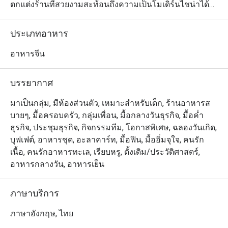
ตกแต่งร้านที่สวยงามสะท้อนถึงความเป็นโมเดิร์นไชน่าได้
อย่างลงตัว ส่วนเมนูอาหารก็ออกแบบได้ดีไม่แพ้กัน โดยให้
บริการทั้งติ่มซำทำมือ เป็ดปักกิ่งรสเลิศเป็นเอกลักษณ์ และ
ประเภทอาหาร
หมี่ฮ่องกงแสนอร่อย นอกจากนี้ทางร้านยังมีห้องไพรเวท
สำหรับผู้ที่ต้องการรับประทานมื้อพิเศษแบบส่วนตัวหรือ
อาหารจีน
เจรจาธุรกิจระหว่างมื้ออาหารด้วย
บรรยากาศ
มาเป็นกลุ่ม, มีห้องส่วนตัว, เหมาะสำหรับเด็ก, ร้านอาหารส
บายๆ, มื้อครอบครัว, กลุ่มเพื่อน, มื้อกลางวันธุรกิจ, มื้อค่ำ
ธุรกิจ, ประชุมธุรกิจ, กิจกรรมทีม, โอกาสพิเศษ, ฉลองวันเกิด,
บุฟเฟต์, อาหารชุด, อะลาคาร์ท, มื้อฟิน, มื้ออิ่มจุใจ, คนรัก
เนื้อ, คนรักอาหารทะเล, เรียบหรู, ดั้งเดิม/ประวัติศาสตร์,
อาหารกลางวัน, อาหารเย็น
ภาษาบริการ
ภาษาอังกฤษ, ไทย