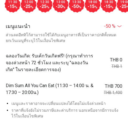
11:30
12:00
12:30
13:00
13:30
18:00
18:30
19:0
-15
-25
-25
-30
-50
-15
-15
-25
%
%
%
%
%
%
%
เมนูแนะนำ
-50 %
ส่วนลดอีททิโก้สามารถใช้ได้กับเมนูอาหารที่เป็นราคาปกติทั้งหมด
ยกเว้นเมนูที่ระบุไว้ในเงื่อนไขพิเศษ
ฉลองวันเกิด: รับเค้กวันเกิดฟรี! (กรุณาทำการ
THB 0
จองล่วงหน้า 72 ชั่วโมง และระบุ "ฉลองวัน
THB 1
เกิด" ในรายละเอียดการจอง)
Dim Sum All You Can Eat (11:30 – 14:00 น. &
THB 700
17:30 – 20:00น.)
THB 1,400
เมนูและราคาอาจจะเปลี่ยนแปลงได้โดยไม่แจ้งล่วงหน้า
ราคาที่แจ้งยังไม่รวมภาษีและค่าบริการ นอกเหนือจากมีการแจ้ง
ไว้ในเงื่อนไขพิเศษ