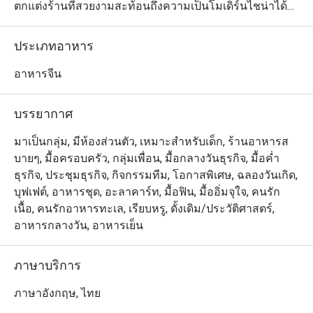
ตกแต่งร้านที่สวยงามสะท้อนถึงความเป็นโมเดิร์นไชน่าได้
อย่างลงตัว ส่วนเมนูอาหารก็ออกแบบได้ดีไม่แพ้กัน โดยให้
บริการทั้งติ่มซำทำมือ เป็ดปักกิ่งรสเลิศเป็นเอกลักษณ์ และ
ประเภทอาหาร
หมี่ฮ่องกงแสนอร่อย นอกจากนี้ทางร้านยังมีห้องไพรเวท
สำหรับผู้ที่ต้องการรับประทานมื้อพิเศษแบบส่วนตัวหรือ
อาหารจีน
เจรจาธุรกิจระหว่างมื้ออาหารด้วย
บรรยากาศ
มาเป็นกลุ่ม, มีห้องส่วนตัว, เหมาะสำหรับเด็ก, ร้านอาหารส
บายๆ, มื้อครอบครัว, กลุ่มเพื่อน, มื้อกลางวันธุรกิจ, มื้อค่ำ
ธุรกิจ, ประชุมธุรกิจ, กิจกรรมทีม, โอกาสพิเศษ, ฉลองวันเกิด,
บุฟเฟต์, อาหารชุด, อะลาคาร์ท, มื้อฟิน, มื้ออิ่มจุใจ, คนรัก
เนื้อ, คนรักอาหารทะเล, เรียบหรู, ดั้งเดิม/ประวัติศาสตร์,
อาหารกลางวัน, อาหารเย็น
ภาษาบริการ
ภาษาอังกฤษ, ไทย