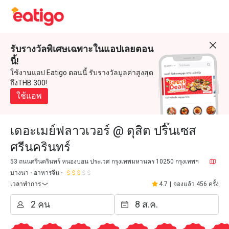
รับรางวัลพิเศษเฉพาะในแอปเลยตอน
นี้!
ใช้งานแอป Eatigo ตอนนี้ รับรางวัลมูลค่าสูงสุด
ถึงTHB 300!
ใช้แอพ
เดอะเมย์ฟลาวเวอร์ @ ดุสิต ปริ๊นเซส
ศรีนครินทร์
53 ถนนศรีนครินทร์ หนองบอน ประเวศ กรุงเทพมหานคร 10250 กรุงเทพฯ
บางนา
อาหารจีน
เวลาทำการ
4.7
|
จองแล้ว 456 ครั้ง