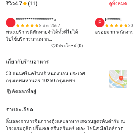
รีวิว
4.7
(11)
ดูทั้งหมด
******************ล
P******t
P
8 ส.ค. 2567
30
พนง.บริการดีทักทายจำได้ทั้งที่ไม่ได้
อร่อยมาก พนักงา
ไปใช้บริการนานมาก

อาหารอร่อยเช่นเคย

มีประโยชน์ (0)
เกี่ยวกับร้านอาหาร
53 ถนนศรีนครินทร์ หนองบอน ประเวศ
กรุงเทพมหานคร 10250 กรุงเทพฯ
คัดลอกที่อยู่
รายละเอียด
ลิ้มลองอาหารจีนกวางตุ้งและอาหารเสฉวนสูตรต้นตำรับ ณ 
โรงแรมดุสิต ปริ๊นเซส ศรีนครินทร์ เดอะ ไชนีส มีสไตล์การ