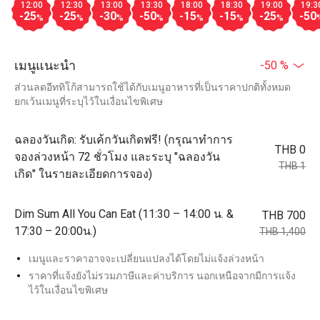
12:00
12:30
13:00
13:30
18:00
18:30
19:00
19:3
-25
-25
-30
-50
-15
-15
-25
-50
%
%
%
%
%
%
%
เมนูแนะนำ
-50 %
ส่วนลดอีททิโก้สามารถใช้ได้กับเมนูอาหารที่เป็นราคาปกติทั้งหมด
ยกเว้นเมนูที่ระบุไว้ในเงื่อนไขพิเศษ
ฉลองวันเกิด: รับเค้กวันเกิดฟรี! (กรุณาทำการ
THB 0
จองล่วงหน้า 72 ชั่วโมง และระบุ "ฉลองวัน
THB 1
เกิด" ในรายละเอียดการจอง)
Dim Sum All You Can Eat (11:30 – 14:00 น. &
THB 700
17:30 – 20:00น.)
THB 1,400
เมนูและราคาอาจจะเปลี่ยนแปลงได้โดยไม่แจ้งล่วงหน้า
ราคาที่แจ้งยังไม่รวมภาษีและค่าบริการ นอกเหนือจากมีการแจ้ง
ไว้ในเงื่อนไขพิเศษ