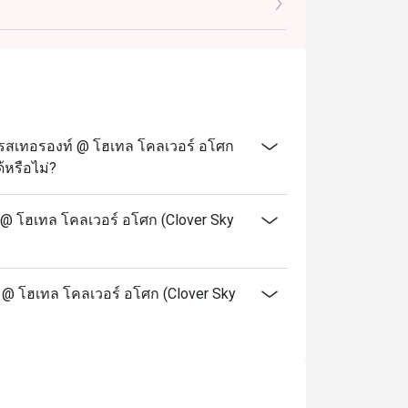
ฟเฟิล จับคู่กับไวน์
่กับ Liqueur
คาสุทธิ 450 บาท
รสเทอรองท์ @ โฮเทล โคลเวอร์ อโศก
้หรือไม่?
@ โฮเทล โคลเวอร์ อโศก (Clover Sky
30
์ @ โฮเทล โคลเวอร์ อโศก (Clover Sky