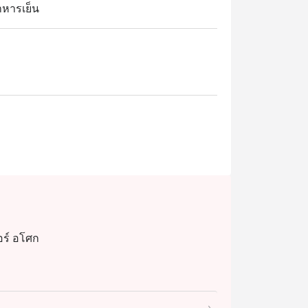
าหารเย็น
อร์ อโศก
นิก คู่กับไวน์