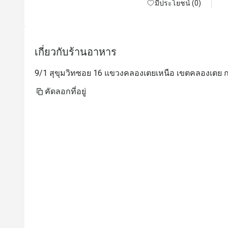
มีประโยชน์ (0)
เกี่ยวกับร้านอาหาร
9/1 สุขุมวิทซอย 16 แขวงคลองเตยเหนือ เขตคลองเตย ก
คัดลอกที่อยู่