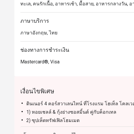
ทะเล, คนรักเนื้อ, อาหารเช้า, มื้อสาย, อาหารกลางวัน, อ
ภาษาบริการ
ภาษาอังกฤษ, ไทย
ช่องทางการชำระเงิน
Mastercard®, Visa
เงื่อนไขพิเศษ
ดินเนอร์ 4 คอร์สวาเลนไทน์ ที่โรงแรม โฮเท็ล โคลเว
1) หอยเชลล์ & กุ้งย่างซอสมิ้นต์ คู่กับค็อกเทล
2) ซุปเห็ดทรัฟเฟิลโฮมเมด
3) สเต็กปลาแซลมอนย่างซอสมิกซ์เบอร์รี่และผักออร์แก