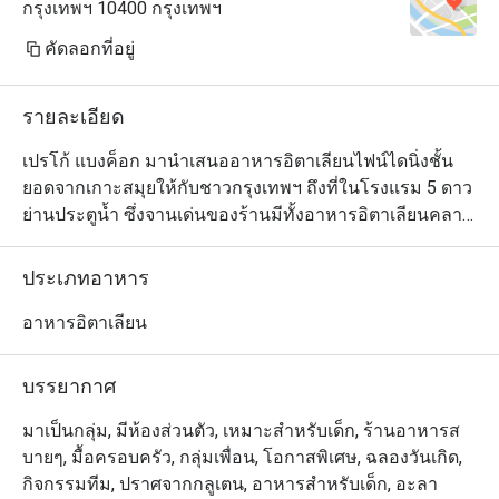
กรุงเทพฯ 10400 กรุงเทพฯ
คัดลอกที่อยู่
รายละเอียด
เปรโก้ แบงค็อก มานำเสนออาหารอิตาเลียนไฟน์ไดนิ่งชั้น
ยอดจากเกาะสมุยให้กับชาวกรุงเทพฯ ถึงที่ในโรงแรม 5 ดาว
ย่านประตูน้ำ ซึ่งจานเด่นของร้านมีทั้งอาหารอิตาเลียนคลาส
สิกต้นตำรับอย่างพาสต้าเส้นโฮมเมด เมนูปลอดกลูเตน และ
ยังมีเมนูอาหารที่ออกแบบมาเฉพาะสำหรับน้องๆ หนูๆ ด้วย 
ประเภทอาหาร
แต่ซิกเนเจอร์ที่คุณไม่ควรพลาดเมื่อมาที่เปรโต้ ก็คือ ริซอต
โต้ อัลลา มอนทานารา ฝีมือเชฟมาร์โค ซึ่งติดโผอยู่ใน
อาหารอิตาเลียน
หนังสือหนึ่งร้อยริซอตโต้ที่ดีที่สุดในโลกมาแล้ว
บรรยากาศ
มาเป็นกลุ่ม, มีห้องส่วนตัว, เหมาะสำหรับเด็ก, ร้านอาหารส
บายๆ, มื้อครอบครัว, กลุ่มเพื่อน, โอกาสพิเศษ, ฉลองวันเกิด,
กิจกรรมทีม, ปราศจากกลูเตน, อาหารสำหรับเด็ก, อะลา