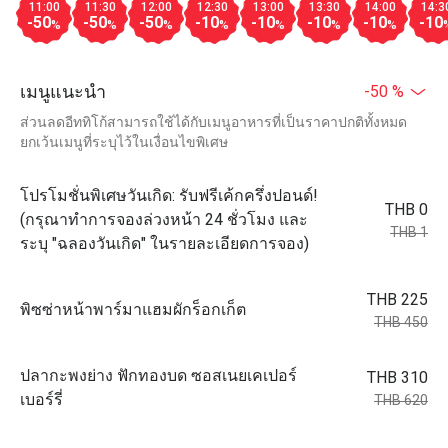
11:00
11:30
12:00
12:30
13:00
13:30
14:00
14:3
-50
-50
-50
-10
-10
-10
-10
-10
%
%
%
%
%
%
%
เมนูแนะนำ
-50 %
ส่วนลดอีททิโก้สามารถใช้ได้กับเมนูอาหารที่เป็นราคาปกติทั้งหมด
ยกเว้นเมนูที่ระบุไว้ในเงื่อนไขพิเศษ
โปรโมชั่นพิเศษวันเกิด: รับฟรีเค้กครึ่งปอนด์!
THB 0
(กรุณาทำการจองล่วงหน้า 24 ชั่วโมง และ
THB 1
ระบุ "ฉลองวันเกิด" ในรายละเอียดการจอง)
THB 225
พิซซ่าหน้าพาร์มาแฮมผักร็อกเก็ต
THB 450
ปลากะพงย่าง ฟักทองบด ซอสเนยเคเปอร์
THB 310
เบอร์รี่
THB 620