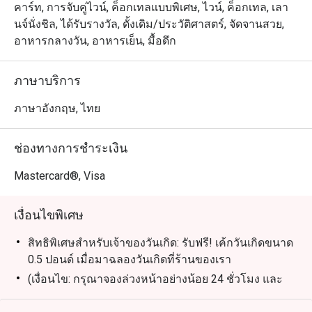
คาร์ท, การจับคู่ไวน์, ค็อกเทลแบบพิเศษ, ไวน์, ค็อกเทล, เลา
นจ์นั่งชิล, ได้รับรางวัล, ดั้งเดิม/ประวัติศาสตร์, จัดจานสวย,
อาหารกลางวัน, อาหารเย็น, มื้อดึก
ภาษาบริการ
ภาษาอังกฤษ, ไทย
ช่องทางการชำระเงิน
Mastercard®, Visa
เงื่อนไขพิเศษ
สิทธิพิเศษสำหรับเจ้าของวันเกิด: รับฟรี! เค้กวันเกิดขนาด
0.5 ปอนด์ เมื่อมาฉลองวันเกิดที่ร้านของเรา
(เงื่อนไข: กรุณาจองล่วงหน้าอย่างน้อย 24 ชั่วโมง และ
ระบุข้อความ "ฉลองวันเกิด" ในรายละเอียดการจอง)