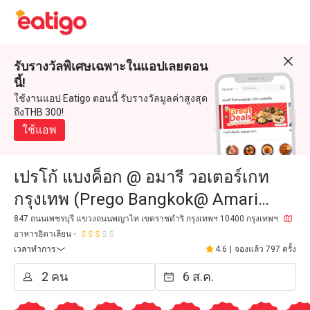
รับรางวัลพิเศษเฉพาะในแอปเลยตอน
นี้!
ใช้งานแอป Eatigo ตอนนี้ รับรางวัลมูลค่าสูงสุด
ถึงTHB 300!
ใช้แอพ
เปรโก้ แบงค็อก @ อมารี วอเตอร์เกท
กรุงเทพ (Prego Bangkok@ Amari
Watergate Bangkok)
847 ถนนเพชรบุรี แขวงถนนพญาไท เขตราชดำริ กรุงเทพฯ 10400 กรุงเทพฯ
อาหารอิตาเลียน
เวลาทำการ
4.6
|
จองแล้ว 797 ครั้ง