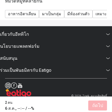
หมวดหมู่ที่คล้ายกัน
อาหารอิตาเลียน
มาเป็นกลุ่ม
มีห้องส่วนตัว
เหมาะสำห
เกี่ยวกับอีททิโก
นโยบายแพลตฟอร์ม
สนับสนุน
ร่วมเป็นพันธมิตรกับ Eatigo
© 2026 Zoek. สงวนลิขสิทธิ์
2 คน
ถัดไป
6 ส.ค., --:-- / --%