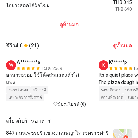
THB 345
ไก่ย่างสอดไส้ผักโขม
THB 690
ดูทั้งหมด
รีวิว
4.6
(21)
ดูทั้งหมด
W********a
K******p
W
K
1 ม.ค. 2569
16
อาหารอร่อย ใช้โค้ดส่วนลดแล้วไม่
Its a quiet place w
แพง
The pizza dough is
รสชาติอร่อย
บริการดี
รสชาติอร่อย
บริการด
เหมาะกับการสังสรรค์
สถานที่สะอาด
เหมาะ
มีประโยชน์ (0)
เกี่ยวกับร้านอาหาร
847 ถนนเพชรบุรี แขวงถนนพญาไท เขตราชดำริ