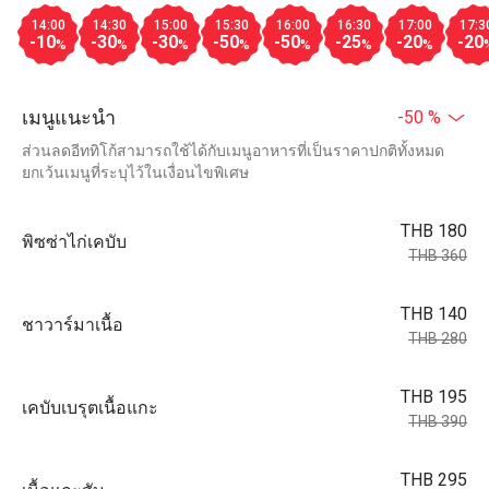
14:00
14:30
15:00
15:30
16:00
16:30
17:00
17:3
-10
-30
-30
-50
-50
-25
-20
-20
%
%
%
%
%
%
%
เมนูแนะนำ
-50 %
ส่วนลดอีททิโก้สามารถใช้ได้กับเมนูอาหารที่เป็นราคาปกติทั้งหมด
ยกเว้นเมนูที่ระบุไว้ในเงื่อนไขพิเศษ
THB 180
พิซซ่าไก่เคบับ
THB 360
THB 140
ชาวาร์มาเนื้อ
THB 280
THB 195
เคบับเบรุตเนื้อแกะ
THB 390
THB 295