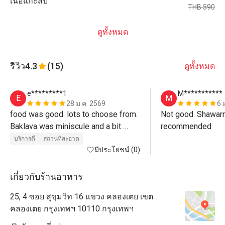
เนื้อแกะสับ
THB 590
ดูทั้งหมด
รีวิว
4.3
(15)
ดูทั้งหมด
e*********1
M***********
E
M
28 ม.ค. 2569
6 
food was good. lots to choose from.  
Not good. Shawarm
Baklava was miniscule and a bit 
recommended 
embarrassing of a portion size. 
บริการดี
สถานที่สะอาด
overall recommend.
มีประโยชน์ (0)
เกี่ยวกับร้านอาหาร
25, 4 ซอย สุขุมวิท 16 แขวง คลองเตย เขต
คลองเตย กรุงเทพฯ 10110 กรุงเทพฯ