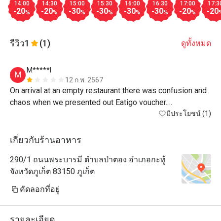
14:00
14:30
15:00
15:30
16:00
16:30
17:00
17:3
-20
-20
-30
-30
-30
-30
-20
-20
%
%
%
%
%
%
%
รีวิว
1
(1)
ดูทั้งหมด
M*****l
M
12 ก.พ. 2567
On arrival at an empty restaurant there was confusion and 
chaos when we presented out Eatigo voucher.

Staff had no idea of this promotion, they spent time 
มีประโยชน์ (1)
verifying we could use the voucher before taking orders. 
Very unwelcoming.

เกี่ยวกับร้านอาหาร
My meal was served before my drink, I actually finished 
290/1 ถนนพระบารมี ตำบลป่าตอง อำเภอกะทู้
eating before my drink or my partners meal was served.

จังหวัดภูเก็ต 83150 ภูเก็ต
When we wanted to pay, the bill was prepared at hotel 
reception causing more delay.

คัดลอกที่อยู่
Food was average.

Staff were nice but under trained. 
รายละเอียด