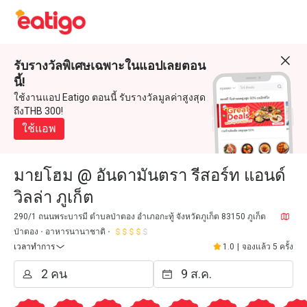
รับรางวัลพิเศษเฉพาะในแอปเลยตอน
นี้!
ใช้งานแอป Eatigo ตอนนี้ รับรางวัลมูลค่าสูงสุด
ถึงTHB 300!
ใช้แอพ
มายโฮม @ อันดามันตรา รีสอร์ท แอนด์
วิลล่า ภูเก็ต
290/1 ถนนพระบารมี ตำบลป่าตอง อำเภอกะทู้ จังหวัดภูเก็ต 83150 ภูเก็ต
ป่าตอง
อาหารนานาชาติ
เวลาทำการ
1.0
|
จองแล้ว 5 ครั้ง