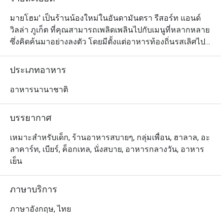
มายโฮม' เป็นร้านน้องใหม่ในอันดามันตรา รีสอร์ท แอนด์ 
วิลล่า ภูเก็ต ที่คุณสามารถเพลิดเพลินไปกับเมนูที่หลากหลาย
ซึ่งคิดค้นมาอย่างลงตัว โดยมีตั้งแต่อาหารท้องถิ่นรสเลิศไป
จนถึงอาหารนานาชาติ พร้อมด้วยกาแฟและค็อกเทลที่คัด
สรรมาเอาใจลูกค้าเป็นพิเศษ ภายในร้านมีการออกแบบ
ประเภทอาหาร
ตกแต่งสไตล์คอนเทมโพรารี ประดับด้วยสีสันที่สดใสเพื่อให้
สอดรับกับพื้นที่สีเขียวด้านนอก ไม่ว่าคุณจะอยากนั่งชิลใน
อาหารนานาชาติ
ร้านกาแฟบรรยากาศสบายๆ หรือร้านอาหารที่อบอุ่น 'My 
Home' ก็ตอบโจทย์ได้ดี
บรรยากาศ
เหมาะสำหรับเด็ก, ร้านอาหารสบายๆ, กลุ่มเพื่อน, ฮาลาล, อะ
ลาคาร์ท, เบียร์, ค็อกเทล, นั่งสบาย, อาหารกลางวัน, อาหาร
เย็น
ภาษาบริการ
ภาษาอังกฤษ, ไทย