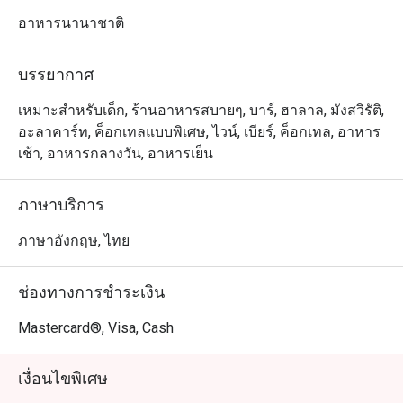
breakfast and indulge in formal international and Asian 
cuisines throughout the day. The poolside ambiance adds 
อาหารนานาชาติ
to the charm, creating a perfect backdrop for a memorable 
dining experience.
บรรยากาศ
เหมาะสำหรับเด็ก, ร้านอาหารสบายๆ, บาร์, ฮาลาล, มังสวิรัติ,
อะลาคาร์ท, ค็อกเทลแบบพิเศษ, ไวน์, เบียร์, ค็อกเทล, อาหาร
เช้า, อาหารกลางวัน, อาหารเย็น
ภาษาบริการ
ภาษาอังกฤษ, ไทย
ช่องทางการชำระเงิน
Mastercard®, Visa, Cash
เงื่อนไขพิเศษ