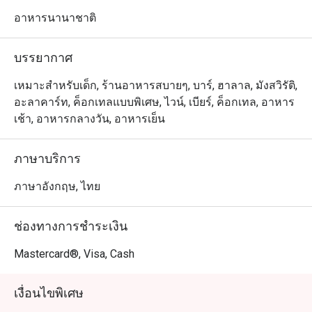
breakfast and indulge in formal international and Asian 
cuisines throughout the day. The poolside ambiance adds 
อาหารนานาชาติ
to the charm, creating a perfect backdrop for a memorable 
dining experience.
บรรยากาศ
เหมาะสำหรับเด็ก, ร้านอาหารสบายๆ, บาร์, ฮาลาล, มังสวิรัติ,
อะลาคาร์ท, ค็อกเทลแบบพิเศษ, ไวน์, เบียร์, ค็อกเทล, อาหาร
เช้า, อาหารกลางวัน, อาหารเย็น
ภาษาบริการ
ภาษาอังกฤษ, ไทย
ช่องทางการชำระเงิน
Mastercard®, Visa, Cash
เงื่อนไขพิเศษ