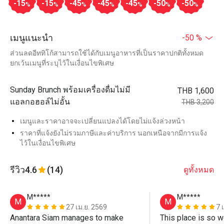
-15
-15
-45
-45
-45
-50
-50
%
%
%
%
%
%
%
เมนูแนะนำ
-50 %
ส่วนลดอีททิโก้สามารถใช้ได้กับเมนูอาหารที่เป็นราคาปกติทั้งหมด
ยกเว้นเมนูที่ระบุไว้ในเงื่อนไขพิเศษ
Sunday Brunch พร้อมเครื่องดื่มไม่มี
THB 1,600
แอลกอฮอล์ไม่อั้น
THB 3,200
เมนูและราคาอาจจะเปลี่ยนแปลงได้โดยไม่แจ้งล่วงหน้า
ราคาที่แจ้งยังไม่รวมภาษีและค่าบริการ นอกเหนือจากมีการแจ้ง
ไว้ในเงื่อนไขพิเศษ
รีวิว
4.6
(14)
ดูทั้งหมด
M*****
M*****
M
M
27 เม.ย. 2569
7 
Anantara Siam manages to make 
This place is so wo