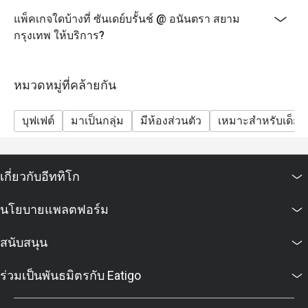
เมนูและราคาอาจมีการเปลี่ยนแปลงได้โดยไม่ต้องแจ้งให้
แพ็คเกจใดบ้างที่ ซันเดย์บรั้นช์ @ อนันตรา สยาม
ทราบล่วงหน้า
กรุงเทพ ให้บริการ?
ราคาทั้งหมดเป็นสกุลเงินบาท และยังไม่รวมภาษีมูลค่า
เพิ่มและค่าบริการ
หมวดหมู่ที่คล้ายกัน
โปรโมชั่นเหล่านี้ไม่สามารถใช้ร่วมกับโปรโมชั่นและ
ส่วนลดอื่นๆ ได้
บุฟเฟต์
มาเป็นกลุ่ม
มีห้องส่วนตัว
เหมาะสำหรับเด็ก
โปรดตรงเวลาสำหรับการจองเพื่อรับประกันส่วนลดและที่
นั่งของคุณ หากคุณมาถึงก่อนเวลามากกว่า 15 นาที การ
จองของคุณจะไม่ถูกต้อง
เกี่ยวกับอีททิโก
ส่วนลดนี้ใช้ได้กับบุฟเฟ่ต์เท่านั้น ไม่สามารถใช้กับเมนู
อาหารตามสั่ง เมนูเครื่องดื่ม และโปรโมชั่นต่อเนื่องของ
นโยบายแพลตฟอร์ม
ร้านอาหารอื่นๆ [Premium À La Carte menu is available
from 12:00-13:00 hrs.]
สนับสนุน
ร่วมเป็นพันธมิตรกับ Eatigo