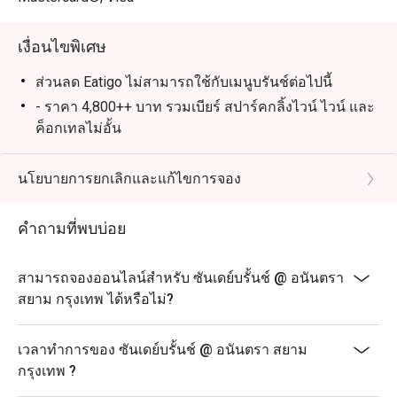
เงื่อนไขพิเศษ
ส่วนลด Eatigo ไม่สามารถใช้กับเมนูบรันช์ต่อไปนี้
- ราคา 4,800++ บาท รวมเบียร์ สปาร์คกลิ้งไวน์ ไวน์ และ
ค็อกเทลไม่อั้น
- ราคา 5,800++ บาท รวมเบียร์ ไวน์ ค็อกเทล และ
แชมเปญ Perrier-Jouët ไม่อั้น
นโยบายการยกเลิกและแก้ไขการจอง
- ราคา 7,800++ บาท รวมคาเนเดียนล็อบสเตอร์ไม่อั้น
แชมเปญ Perrier-Jouët และคาเวียร์
คำถามที่พบบ่อย
* เด็กอายุต่ำกว่า 5 ขวบ รับประทานอาหารฟรี
เมนูไฮไลท์
สามารถจองออนไลน์สำหรับ ซันเดย์บรั้นช์ @ อนันตรา
ซีฟู้ดรวม
สยาม กรุงเทพ ได้หรือไม่?
กุ้งล๊อบสเตอร์อบชีส
ตับห่านย่างซอสทรัฟเฟิล
เวลาทำการของ ซันเดย์บรั้นช์ @ อนันตรา สยาม
เป็ดปักกิ่ง
กรุงเทพ ?
เซบิเชสไตล์ละตินอเมริกา