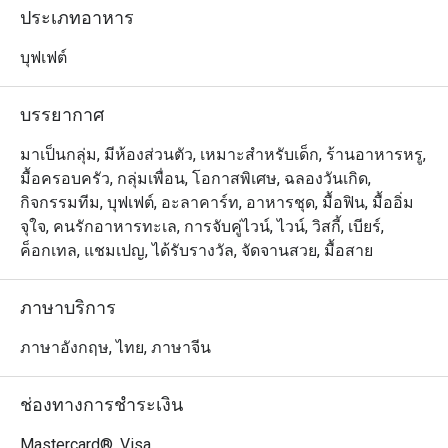
ทุกคนในครอบครัว ทั้งอาหารทะเลสด ๆ บนน้ำแข็ง และอีก
ประเภทอาหาร
หลากหลายเมนูบนโต๊ะอาหารให้ทุกคนได้อิ่มอร่อยไปพร้อม 
ๆ กัน รวมไปถึงกุ้งล๊อบสเตอร์อบชีส ตับห่านย่างซอสทรัฟเฟิล 
บุฟเฟต์
และอาหารจานหลักอีกมากมาย พร้อมเติมความสดชื่นด้วย
เครื่องดื่มม็อคเทลได้ตลอดเวลา
บรรยากาศ
มาเป็นกลุ่ม, มีห้องส่วนตัว, เหมาะสำหรับเด็ก, ร้านอาหารหรู,
มื้อครอบครัว, กลุ่มเพื่อน, โอกาสพิเศษ, ฉลองวันเกิด,
กิจกรรมทีม, บุฟเฟต์, อะลาคาร์ท, อาหารชุด, มื้อฟิน, มื้ออิ่ม
จุใจ, คนรักอาหารทะเล, การจับคู่ไวน์, ไวน์, วิสกี้, เบียร์,
ค็อกเทล, แชมเปญ, ได้รับรางวัล, จัดจานสวย, มื้อสาย
ภาษาบริการ
ภาษาอังกฤษ, ไทย, ภาษาจีน
ช่องทางการชำระเงิน
Mastercard®, Visa