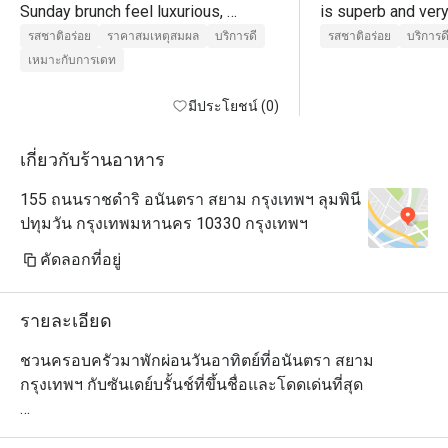
Sunday brunch feel luxurious, 
is superb and very
generous, and wonderfully 
professional 
รสชาติอร่อย
ราคาสมเหตุสมผล
บริการดี
รสชาติอร่อย
บริการด
welcoming at the same time. A true 
เหมาะกับการเดท
Bangkok classic and an absolute 
must if you are in the city. Five stars 
มีประโยชน์ (0)
without hesitation.
เกี่ยวกับร้านอาหาร
155 ถนนราชดำริ อนันตรา สยาม กรุงเทพฯ ลุมพินี
ปทุมวัน กรุงเทพมหานคร 10330 กรุงเทพฯ
คัดลอกที่อยู่
รายละเอียด
ชวนครอบครัวมาพักผ่อนวันอาทิตย์ที่อนันตรา สยาม 
กรุงเทพฯ กับซันเดย์บรั้นช์ที่ขึ้นชื่อและโดดเด่นที่สุด

เพลิดเพลินไปกับการทานซันเดย์บรั้นช์ที่จะมอบความสุขให้