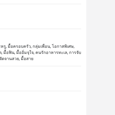
ุขให้ทุกคนในครอบครัว ทั้งอาหารทะเลสด ๆ บน
่มอร่อยไปพร้อม ๆ กัน รวมไปถึงกุ้งล๊อบส
อีกมากมาย พร้อมเติมความสดชื่นด้วยเครื่อง
รู, มื้อครอบครัว, กลุ่มเพื่อน, โอกาสพิเศษ,
 มื้อฟิน, มื้ออิ่มจุใจ, คนรักอาหารทะเล, การจับ
ล, จัดจานสวย, มื้อสาย