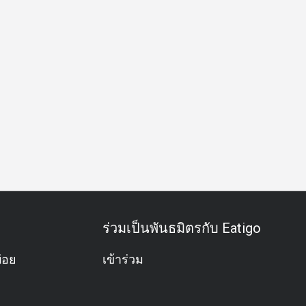
เศษ
ฉลองวันเกิด
กิจกรรมทีม
บุฟเฟต์
อะลาคาร์ท
อ
ร่วมเป็นพันธมิตรกับ Eatigo
่อย
เข้าร่วม