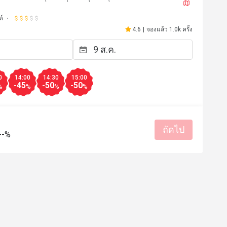
ต์
*
p**
P
31 มี.ค. 2569
25 พ.ย. 2
4.6
|
จองแล้ว 1.0k ครั้ง
Place so nice food so go
capable everything is pe
ราคาสมเหตุสมผล
บริการดี
back again thanks 
ท
สถานที่สะอาด
รสชาติอร่อย
ราคาสมเหตุสม
0
14:00
14:30
15:00
-45
-50
-50
%
%
%
%
เหมาะกับการเดท
สถานที่สะอ
มีประโยชน์ (0)
ถัดไป
--%