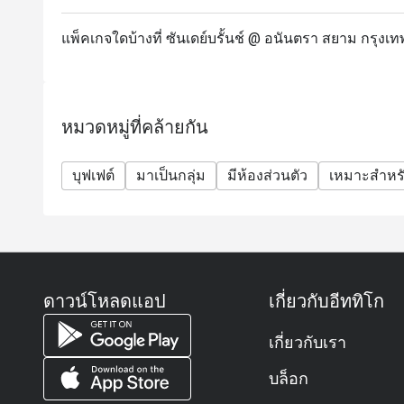
ราคาทั้งหมดเป็นสกุลเงินบาท และยังไม่รวมภาษีมูลค่
โปรโมชั่นเหล่านี้ไม่สามารถใช้ร่วมกับโปรโมชั่นและส
แพ็คเกจใดบ้างที่ ซันเดย์บรั้นช์ @ อนันตรา สยาม กรุงเท
โปรดตรงเวลาสำหรับการจองเพื่อรับประกันส่วนลดแล
มากกว่า 15 นาที การจองของคุณจะไม่ถูกต้อง
ส่วนลดนี้ใช้ได้กับบุฟเฟ่ต์เท่านั้น ไม่สามารถใช้กับเม
เนื่องของร้านอาหารอื่นๆ [Premium À La Carte menu i
หมวดหมู่ที่คล้ายกัน
บุฟเฟต์
มาเป็นกลุ่ม
มีห้องส่วนตัว
เหมาะสำหรั
ดาวน์โหลดแอป
เกี่ยวกับอีททิโก
เกี่ยวกับเรา
บล็อก