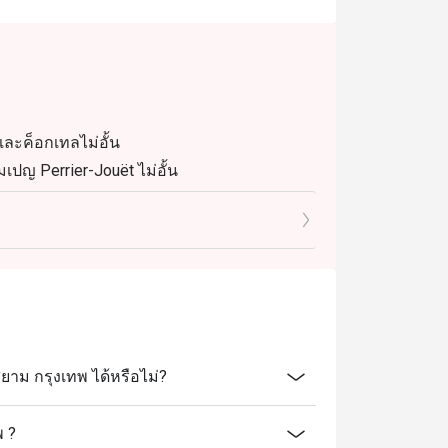
และค็อกเทลไม่อั้น
เปญ Perrier-Jouët ไม่อั้น
น แชมเปญ Perrier-Jouët และคาเวียร์
าม กรุงเทพ ได้หรือไม่?
งให้ทราบล่วงหน้า
พ ?