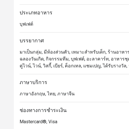
เพลิดเพลินไปกับการทานซันเดย์บรั้นช์ที่จะมอบความส
น้ำแข็ง และอีกหลากหลายเมนูบนโต๊ะอาหารให้ทุกคนได้อิ
ประเภทอาหาร
เตอร์อบชีส ตับห่านย่างซอสทรัฟเฟิล และอาหารจานหลัก
บุฟเฟต์
ดื่มม็อคเทลได้ตลอดเวลา
บรรยากาศ
มาเป็นกลุ่ม, มีห้องส่วนตัว, เหมาะสำหรับเด็ก, ร้านอาหารห
ฉลองวันเกิด, กิจกรรมทีม, บุฟเฟต์, อะลาคาร์ท, อาหารชุด,
คู่ไวน์, ไวน์, วิสกี้, เบียร์, ค็อกเทล, แชมเปญ, ได้รับรางวั
ภาษาบริการ
ภาษาอังกฤษ, ไทย, ภาษาจีน
ช่องทางการชำระเงิน
Mastercard®, Visa