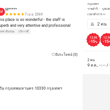
กรุงเทพฯ
ราชดำริ
บุฟเฟ
M*****
H*******
M
H
7 เม.ย. 2569
เวลาทำการ
his place is so wonderful - the staff is 
Best
superb and very attentive and professional 
รสชาติอร่อย
รสชาติอร่อย
บริการดี
เหมาะกับการเด
12:00
12:3
-15
-15
%
มีประโยชน์ (0)
2 คน
9 ส.ค.
,
--:--
/
มวัน กรุงเทพมหานคร 10330 กรุงเทพฯ