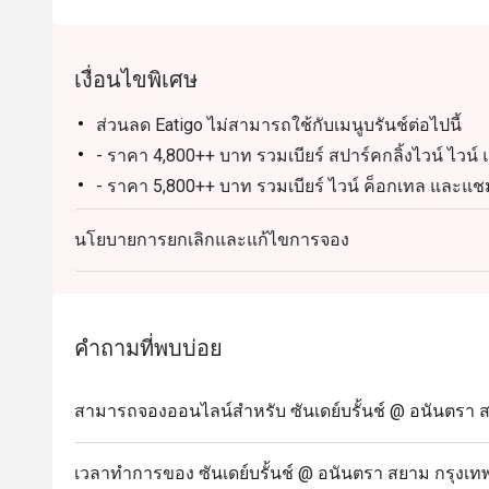
เงื่อนไขพิเศษ
ส่วนลด Eatigo ไม่สามารถใช้กับเมนูบรันช์ต่อไปนี้
- ราคา 4,800++ บาท รวมเบียร์ สปาร์คกลิ้งไวน์ ไวน์ 
- ราคา 5,800++ บาท รวมเบียร์ ไวน์ ค็อกเทล และแชม
- ราคา 7,800++ บาท รวมคาเนเดียนล็อบสเตอร์ไม่อั้
นโยบายการยกเลิกและแก้ไขการจอง
* เด็กอายุต่ำกว่า 5 ขวบ รับประทานอาหารฟรี
เมนูไฮไลท์
ซีฟู้ดรวม
กุ้งล๊อบสเตอร์อบชีส
คำถามที่พบบ่อย
ตับห่านย่างซอสทรัฟเฟิล
เป็ดปักกิ่ง
สามารถจองออนไลน์สำหรับ ซันเดย์บรั้นช์ @ อนันตรา สย
เซบิเชสไตล์ละตินอเมริกา
เมนูและราคาอาจมีการเปลี่ยนแปลงได้โดยไม่ต้องแจ้
เวลาทำการของ ซันเดย์บรั้นช์ @ อนันตรา สยาม กรุงเท