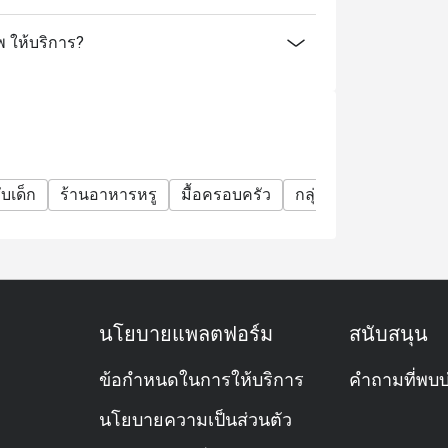
าเพิ่มและค่าบริการ
่วนลดอื่นๆ ได้
พ ให้บริการ?
ะที่นั่งของคุณ หากคุณมาถึงก่อนเวลา
นูอาหารตามสั่ง เมนูเครื่องดื่ม และโปรโมชั่นต่อ
s available from 12:00-13:00 hrs.]
บเด็ก
ร้านอาหารหรู
มื้อครอบครัว
กลุ่มเพื่อน
โอกาสพิ
นโยบายแพลตฟอร์ม
สนับสนุน
ข้อกำหนดในการให้บริการ
คำถามที่พบบ
นโยบายความเป็นส่วนตัว