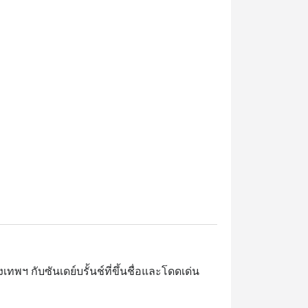
พฯ กับซันเดย์บรั้นช์ที่ขึ้นชื่อและโดดเด่น