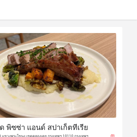
โด พิซซ่า แอนด์ สปาเก็ตทีเรีย
ท 48 แขวงพระโขนง เขตคลองเตย กรุงเทพฯ 10110 กรุงเทพฯ