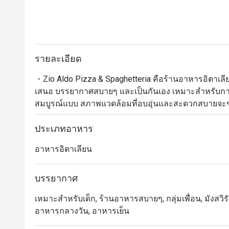
รายละเอียด
・Zio Aldo Pizza & Spaghetteria คือร้านอาหารอิตาเลียนต
เสนอ บรรยากาศสบายๆ และเป็นกันเอง เหมาะสำหรับการเพ
สมบูรณ์แบบ สภาพแวดล้อมที่อบอุ่นและสะดวกสบายจะช
อร่อย

・Zio Aldo มีชื่อเสียงด้านพิซซ่าและสปาเกตตีที่ยอดเย
ประเภทอาหาร
ทำใหม่ทุกจาน ซึ่งเข้ากันอย่างลงตัวกับเครื่องดื่มที่เราค
อาหารอิตาเลียน
ไวน์ เพื่อเติมเต็มประสบการณ์การรับประทานอาหารของค
Wi-Fi ฟรีเพื่ออำนวยความสะดวก

・จองโต๊ะที่ Zio Aldo Pizza & Spaghetteria ตอนนี้ และรั
บรรยากาศ
นั่งเพื่อมาอิ่มอร่อยกับอาหารอิตาเลียนชั้นเยี่ยมได้เลย!
เหมาะสำหรับเด็ก, ร้านอาหารสบายๆ, กลุ่มเพื่อน, มังสวิรัต
อาหารกลางวัน, อาหารเย็น