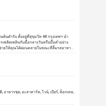
้นตำรับ ตั้งอยู่ที่สุขุมวิท 48 กรุงเทพฯ นำ
ลิดเพลินกับมื้อกลางวันหรือมื้อค่ำอย่าง
่วยให้คุณได้ผ่อนคลายในขณะที่ลิ้มรสอาหาร
ี่ยม คุณสามารถลิ้มรสความสดใหม่ของอาหารที่
ัดสรรมาอย่างดี ไม่ว่าจะเป็นกาแฟ เบียร์ หรือ
ุณ ทางร้านยังมีห้องน้ำที่สะอาด และบริการ 
บโปรโมชั่นสุดคุ้มสูงสุดถึง 50%! รีบสำรองที่
ิ, อาหารชุด, อะลาคาร์ท, ไวน์, เบียร์, ค็อกเทล,