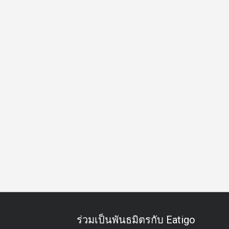
์
เบียร์
ค็อกเทล
อาหารกลางวัน
อาหารเย็น
ร่วมเป็นพันธมิตรกับ Eatigo