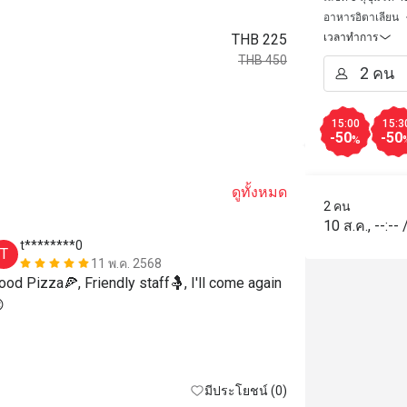
อาหารอิตาเลียน
THB 225
เวลาทำการ
THB 450
15:00
15:3
-50
-50
%
ดูทั้งหมด
2 คน
10 ส.ค.
,
--:--
t********0
M*****w
T
M
11 พ.ค. 2568
ood Pizza🍕, Friendly staff🤱, I'll come again
Excellent pas

มีประโยชน์ (0)