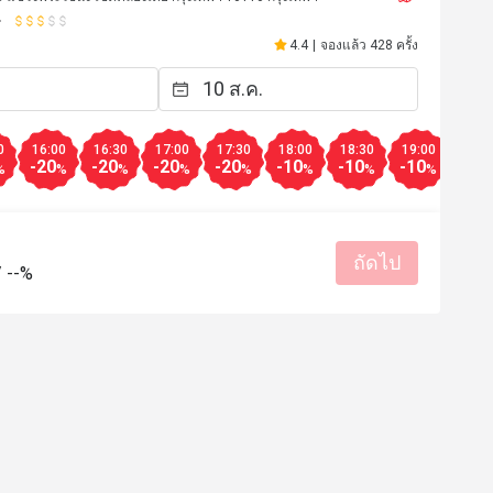
4.4
|
จองแล้ว 428 ครั้ง
0
16:00
16:30
17:00
17:30
18:00
18:30
19:00
19:3
-20
-20
-20
-20
-10
-10
-10
-10
%
%
%
%
%
%
%
%
ถัดไป
/
--%
P*******a
P
18 พ.ค. 2567
10 ต.ค. 2
ta options and good dessert. 
May be use MSG
Pizza, however, was not recommended. 
มีประโยชน์ (0)