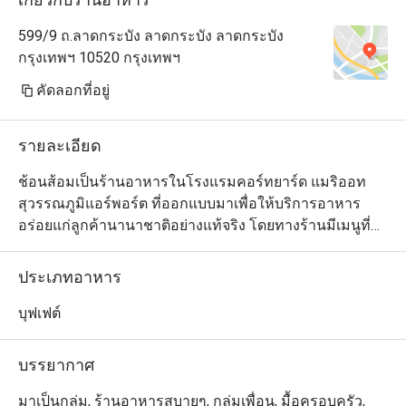
599/9 ถ.ลาดกระบัง ลาดกระบัง ลาดกระบัง
กรุงเทพฯ 10520 กรุงเทพฯ
คัดลอกที่อยู่
รายละเอียด
ช้อนส้อมเป็นร้านอาหารในโรงแรมคอร์ทยาร์ด แมริออท 
สุวรรณภูมิแอร์พอร์ต ที่ออกแบบมาเพื่อให้บริการอาหาร
อร่อยแก่ลูกค้านานาชาติอย่างแท้จริง โดยทางร้านมีเมนูที่
นำเสนอรสชาติผ่านการเดินทางที่หลากหลาย พร้อมพาคุณ
ไปสัมผัสกับประสบการณ์ในการรับประทานอาหารที่น่า
ประเภทอาหาร
อภิรมย์ตลอดทั้งวัน  ซึ่งมีทั้งไลน์ติ่มซ้ำสดใหม่และขนมปัง
อาร์ติซาน หรืออยากมาเพลิดเพลินไปกับพิซซ่าสไตล์ซิซิลี
บุฟเฟต์
และขนมหวานแสนอร่อยระหว่างวัน หรือแค่นึกอยากจิบ
เครื่องดื่มสบายๆ ทั้งน้ำผลไม้สกัดเย็นและสมูทตี้ก็เลือกได้
บรรยากาศ
ตามสะดวก
มาเป็นกลุ่ม, ร้านอาหารสบายๆ, กลุ่มเพื่อน, มื้อครอบครัว,