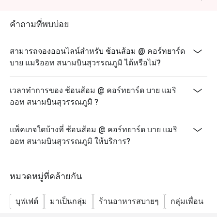
A: หอยนางรมสด แซลมอน ฟัวกราส์ย่าง และพานาคอ
ตต้ามะพร้าว
คำถามที่พบบ่อย
Q: ร้านมี Dress Code ไหม?
A: ไม่มีข้อกำหนดพิเศษ แต่งกายสุภาพและสบายได้
สามารถจองออนไลน์สำหรับ ช้อนส้อม @ คอร์ทยาร์ด
Q: เดินทางไปที่ร้านอย่างไร?
บาย แมริออท สนามบินสุวรรณภูมิ ได้หรือไม่?
A: ร้านอยู่ชั้น 1 ของโรงแรมคอร์ทยาร์ด บาย แมริออท
สนามบินสุวรรณภูมิ ใกล้เดอะ พาซิโอ ลาดกระบัง เดิน
เวลาทำการของ ช้อนส้อม @ คอร์ทยาร์ด บาย แมริ
ทางง่ายทั้งรถส่วนตัวและรถสาธารณะ
ออท สนามบินสุวรรณภูมิ ?
สิทธิพิเศษสำหรับเจ้าของวันเกิด: รับฟรี! เค้กวันเกิดขนาด
450 กรัม เมื่อมาฉลองวันเกิดที่ร้านของเรา
แพ็คเกจใดบ้างที่ ช้อนส้อม @ คอร์ทยาร์ด บาย แมริ
(เงื่อนไข: กรุณาจองล่วงหน้าอย่างน้อย 24 ชั่วโมง และ
ออท สนามบินสุวรรณภูมิ ให้บริการ?
ระบุข้อความ "ฉลองวันเกิด" ในรายละเอียดการจอง)
หมวดหมู่ที่คล้ายกัน
บุฟเฟต์
มาเป็นกลุ่ม
ร้านอาหารสบายๆ
กลุ่มเพื่อน