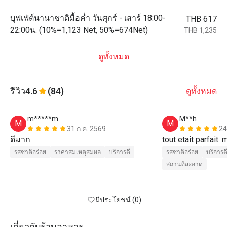
บุฟเฟ่ต์นานาชาติมื้อค่ำ วันศุกร์ - เสาร์ 18:00-
THB 617
22:00น. (10%=1,123 Net, 50%=674Net)
THB 1,235
ดูทั้งหมด
รีวิว
4.6
(84)
ดูทั้งหมด
m*****m
M**h
M
M
31 ก.ค. 2569
24
ดีมาก
tout etait parfait.
รสชาติอร่อย
ราคาสมเหตุสมผล
บริการดี
รสชาติอร่อย
บริการด
สถานที่สะอาด
มีประโยชน์ (0)
เกี่ยวกับร้านอาหาร