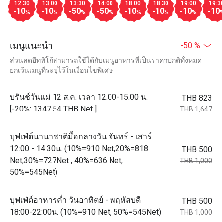
12:30
13:00
13:30
14:00
18:00
18:30
19:00
19:3
-10
-10
-50
-50
-10
-10
-10
-10
%
%
%
%
%
%
%
เมนูแนะนำ
-50 %
ส่วนลดอีททิโก้สามารถใช้ได้กับเมนูอาหารที่เป็นราคาปกติทั้งหมด
ยกเว้นเมนูที่ระบุไว้ในเงื่อนไขพิเศษ
บรันช์วันแม่ 12 ส.ค. เวลา 12.00-15.00 น.
THB 823
[-20%: 1347.54 THB Net ]
THB 1,647
บุฟเฟ่ต์นานาชาติมื้อกลางวัน จันทร์ - เสาร์
12:00 - 14:30น. (10%=910 Net,20%=818
THB 500
Net,30%=727Net , 40%=636 Net,
THB 1,000
50%=545Net)
บุฟเฟ่ต์อาหารค่ำ วันอาทิตย์ - พฤหัสบดี
THB 500
18:00-22:00น. (10%=910 Net, 50%=545Net)
THB 1,000