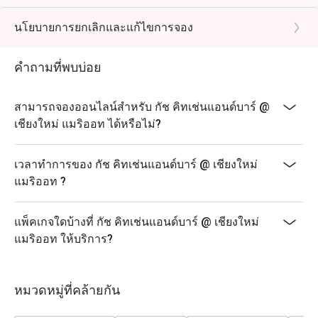
*ส่วนลดดังกล่าวใช้ได้กับเมนูอะลาคาร์ทเท่านั้น ไม่
สามารถใช้กับเซตเมนู หรือเมนูโปรโมชั่นราคาพิเศษอื่นๆ
นโยบายการยกเลิกและแก้ไขการจอง
ของร้านอาหาร
* ส่วนลดดังกล่าวไม่สามารถใช้ร่วมกับส่วนลดบัตรเครดิต
คำถามที่พบบ่อย
ม บัตรเงินสด หรือส่วนลดบัตรสมาชิกอื่นๆ ได้
* ไม่ให้สั่งอาหารข้าม outlet
สามารถจองออนไลน์สำหรับ กัช คิทเช่นแอนด์บาร์ @
* ระยะเวลานั่งทางไม่เกิน 90 นาที
เชียงใหม่ แมริออท ได้หรือไม่?
* minimum advance booking ล่วงหน้า 1 วัน
เวลาทำการของ กัช คิทเช่นแอนด์บาร์ @ เชียงใหม่
แมริออท ?
แพ็คเกจใดบ้างที่ กัช คิทเช่นแอนด์บาร์ @ เชียงใหม่
แมริออท ให้บริการ?
หมวดหมู่ที่คล้ายกัน