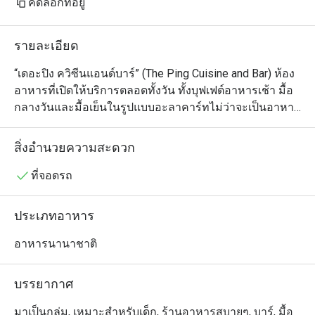
คัดลอกที่อยู่
รายละเอียด
“เดอะปิง ควิซีนแอนด์บาร์” (The Ping Cuisine and Bar) ห้อง
อาหารที่เปิดให้บริการตลอดทั้งวัน ทั้งบุฟเฟต์อาหารเช้า มื้อ
กลางวันและมื้อเย็นในรูปแบบอะลาคาร์ทไม่ว่าจะเป็นอาหาร
นานาชาติ อาหารเอเชีย อาหารไทย อาหารท้องถิ่นที่คงไว้
ซึ่งรสชาติแบบต้นตำรับ ทว่านำเสนอการตกแต่งจานในสไตล์
สิ่งอำนวยความสะดวก
ที่แตกต่าง โดยใช้พืชผักออร์แกนิกและวัตถุดิบคุณภาพดีจาก
ท้องถิ่น เพื่อเป็นการสนับสนุนผลผลิตจากชุมชนท้องถิ่นของ
ที่จอดรถ
จังหวัดเชียงใหม่
ประเภทอาหาร
อาหารนานาชาติ
บรรยากาศ
มาเป็นกลุ่ม, เหมาะสำหรับเด็ก, ร้านอาหารสบายๆ, บาร์, มื้อ