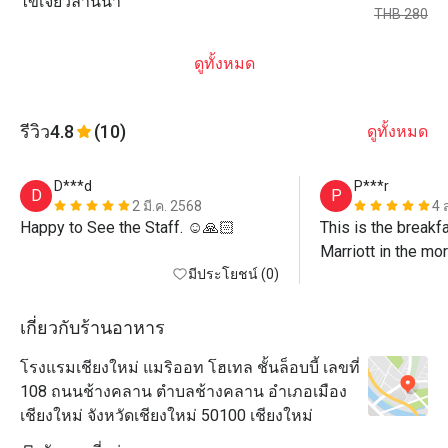
ไข่เจียวลานนา
THB 280
ดูทั้งหมด
รีวิว
4.8
(10)
ดูทั้งหมด
D***d
P***r
D
P
2 มี.ค. 2568
4 
Happy to See the Staff. ☺️🙏🏻
This is the breakfa
Marriott in the mor
มีประโยชน์ (0)
options are a bit li
and service are g
เกี่ยวกับร้านอาหาร
โรงแรมเชียงใหม่ แมริออท โฮเทล ชั้นล็อบบี้ เลขที่
108 ถนนช้างคลาน ตำบลช้างคลาน อำเภอเมือง
เชียงใหม่ จังหวัดเชียงใหม่ 50100 เชียงใหม่