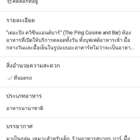
คัดลอกที่อยู่
รายละเอียด
“เดอะปิง ควิซีนแอนด์บาร์” (The Ping Cuisine and Bar) ห้อง
อาหารที่เปิดให้บริการตลอดทั้งวัน ทั้งบุฟเฟต์อาหารเช้า มื้อ
กลางวันและมื้อเย็นในรูปแบบอะลาคาร์ทไม่ว่าจะเป็นอาหาร
นานาชาติ อาหารเอเชีย อาหารไทย อาหารท้องถิ่นที่คงไว้
ซึ่งรสชาติแบบต้นตำรับ ทว่านำเสนอการตกแต่งจานในสไตล์
สิ่งอำนวยความสะดวก
ที่แตกต่าง โดยใช้พืชผักออร์แกนิกและวัตถุดิบคุณภาพดีจาก
ท้องถิ่น เพื่อเป็นการสนับสนุนผลผลิตจากชุมชนท้องถิ่นของ
ที่จอดรถ
จังหวัดเชียงใหม่
ประเภทอาหาร
อาหารนานาชาติ
บรรยากาศ
มาเป็นกลุ่ม, เหมาะสำหรับเด็ก, ร้านอาหารสบายๆ, บาร์, มื้อ