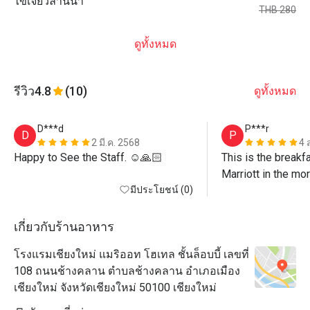
ไข่เจียวลานนา
THB 280
ดูทั้งหมด
รีวิว
4.8
(10)
ดูทั้งหมด
D***d
P***r
D
P
2 มี.ค. 2568
4 
Happy to See the Staff. ☺️🙏🏻
This is the breakfa
Marriott in the mor
มีประโยชน์ (0)
options are a bit li
and service are g
เกี่ยวกับร้านอาหาร
โรงแรมเชียงใหม่ แมริออท โฮเทล ชั้นล็อบบี้ เลขที่
108 ถนนช้างคลาน ตำบลช้างคลาน อำเภอเมือง
เชียงใหม่ จังหวัดเชียงใหม่ 50100 เชียงใหม่