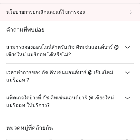
*ส่วนลดดังกล่าวใช้ได้กับเมนูอะลาคาร์ทเท่านั้น ไม่
สามารถใช้กับเซตเมนู หรือเมนูโปรโมชั่นราคาพิเศษอื่นๆ
นโยบายการยกเลิกและแก้ไขการจอง
ของร้านอาหาร
* ส่วนลดดังกล่าวไม่สามารถใช้ร่วมกับส่วนลดบัตรเครดิต
คำถามที่พบบ่อย
ม บัตรเงินสด หรือส่วนลดบัตรสมาชิกอื่นๆ ได้
* ไม่ให้สั่งอาหารข้าม outlet
สามารถจองออนไลน์สำหรับ กัช คิทเช่นแอนด์บาร์ @
* ระยะเวลานั่งทางไม่เกิน 90 นาที
เชียงใหม่ แมริออท ได้หรือไม่?
* minimum advance booking ล่วงหน้า 1 วัน
เวลาทำการของ กัช คิทเช่นแอนด์บาร์ @ เชียงใหม่
แมริออท ?
แพ็คเกจใดบ้างที่ กัช คิทเช่นแอนด์บาร์ @ เชียงใหม่
แมริออท ให้บริการ?
หมวดหมู่ที่คล้ายกัน