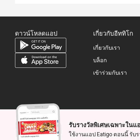
ดาวน์โหลดแอป
เกี่ยวกับอีททิโก
เกี่ยวกับเรา
บล็อก
เข้าร่วมกับเรา
รับรางวัลพิเศษเฉพาะในแอ
© 2026 Zoek. สงวนลิขสิทธิ์
ใช้งานแอป Eatigo ตอนนี้ รับร