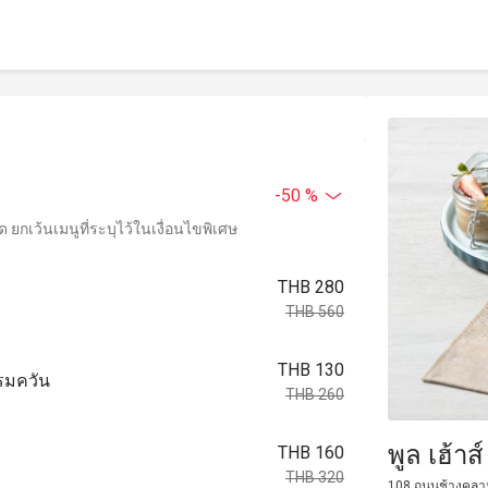
-50 %
ยกเว้นเมนูที่ระบุไว้ในเงื่อนไขพิเศษ
THB 280
THB 560
THB 130
รมควัน
THB 260
พูล เฮ้า
THB 160
THB 320
108 ถนนช้างคลาน