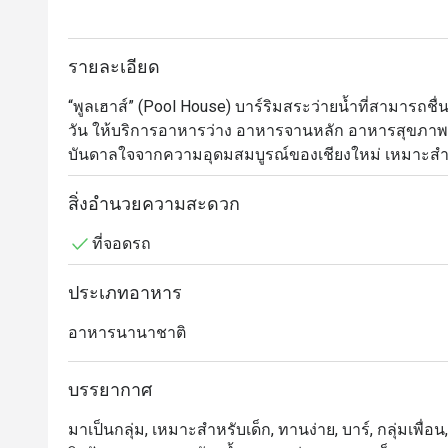
รายละเอียด
“พูลเฮาส์” (Pool House) บาร์ริมสระว่ายน้ำที่สามารถชื
วัน ให้บริการอาหารว่าง อาหารจานหลัก อาหารสุขภาพ ค็
บันดาลใจจากความอุดมสมบูรณ์ของเชียงใหม่ เหมาะสำหร
ชมพระอาทิตย์ตกในยามเย็นด้วยเครื่องดื่มแก้วโปรด
สิ่งอำนวยความสะดวก
ที่จอดรถ
ประเภทอาหาร
อาหารนานาชาติ
บรรยากาศ
มาเป็นกลุ่ม, เหมาะสำหรับเด็ก, ทานง่าย, บาร์, กลุ่มเพื่