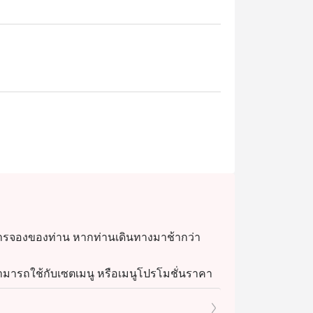
การจองของท่าน หากท่านเดินทางมาช้ากว่า
่สามารถใช้กับเซตเมนู หรือเมนูโปรโมชั่นราคา
รดิตม บัตรเงินสด หรือส่วนลดบัตรสมาชิกอื่นๆ