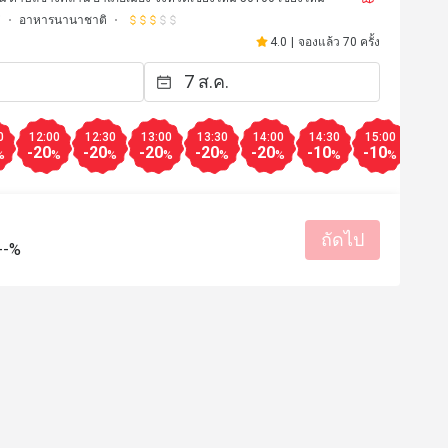
่
อาหารนานาชาติ
4.0
|
จองแล้ว 70 ครั้ง
0
12:00
12:30
13:00
13:30
14:00
14:30
15:00
15:3
-20
-20
-20
-20
-20
-10
-10
-10
%
%
%
%
%
%
%
%
ถัดไป
--%
*******k
11 ส.ค. 2567
n your application and restaurant 
At the restaurant is higher and they 
their price.
มีประโยชน์ (1)