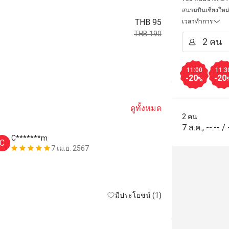
สนามบินเชียงใหม
THB 95
เวลาทำการ
THB 190
11:00
11:3
-20
-20
%
ดูทั้งหมด
2 คน
7 ส.ค.
,
--:--
/
C*******m
P*******
C
P
7 เม.ย. 2567
Prices show o
is different. 
didn’t change 
มีประโยชน์ (1)