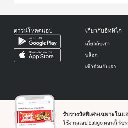
ดาวน์โหลดแอป
เกี่ยวกับอีททิโก
เกี่ยวกับเรา
บล็อก
เข้าร่วมกับเรา
รับรางวัลพิเศษเฉพาะในแอ
© 2026 Zoek. สงวนลิขสิทธิ์
ใช้งานแอป Eatigo ตอนนี้ รับร