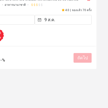
่
อาหารนานาชาติ
4.0
|
จองแล้ว 70 ครั้ง
0
%
ถัดไป
--%
*******k
11 ส.ค. 2567
n your application and restaurant 
At the restaurant is higher and they 
their price.
มีประโยชน์ (1)