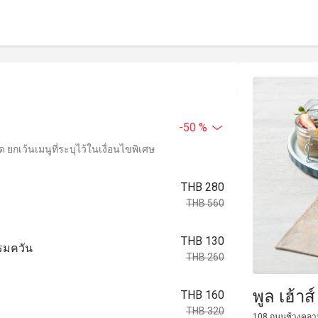
-50 %
ยกเว้นเมนูที่ระบุไว้ในเงื่อนไขพิเศษ
THB 280
THB 560
THB 130
รมควัน
THB 260
พูล เฮ้า
THB 160
THB 320
108 ถนนช้างคลาน