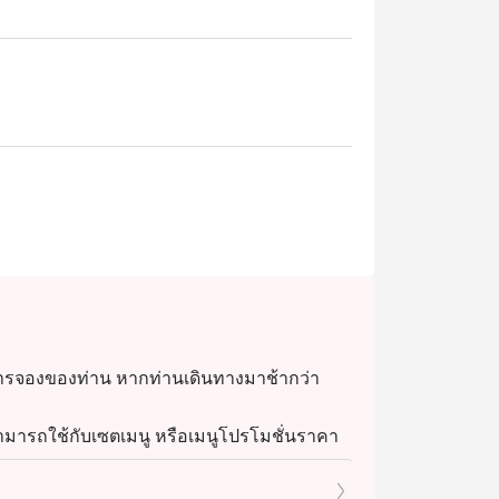
การจองของท่าน หากท่านเดินทางมาช้ากว่า
่สามารถใช้กับเซตเมนู หรือเมนูโปรโมชั่นราคา
รดิตม บัตรเงินสด หรือส่วนลดบัตรสมาชิกอื่นๆ