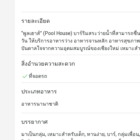
รายละเอียด
“พูลเฮาส์” (Pool House) บาร์ริมสระว่ายน้ำที่สามารถชื
วัน ให้บริการอาหารว่าง อาหารจานหลัก อาหารสุขภาพ ค็
บันดาลใจจากความอุดมสมบูรณ์ของเชียงใหม่ เหมาะสำหร
ชมพระอาทิตย์ตกในยามเย็นด้วยเครื่องดื่มแก้วโปรด
สิ่งอำนวยความสะดวก
ที่จอดรถ
ประเภทอาหาร
อาหารนานาชาติ
บรรยากาศ
มาเป็นกลุ่ม, เหมาะสำหรับเด็ก, ทานง่าย, บาร์, กลุ่มเพื่