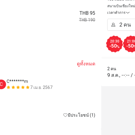
สนามบินเชียงใหม
THB 95
เวลาทำการ
THB 190
20:30
21:0
-50
-50
%
ดูทั้งหมด
2 คน
9 ส.ค.
,
--:--
/
C*******m
P*******
C
P
7 เม.ย. 2567
Prices show o
is different. 
didn’t change 
มีประโยชน์ (1)