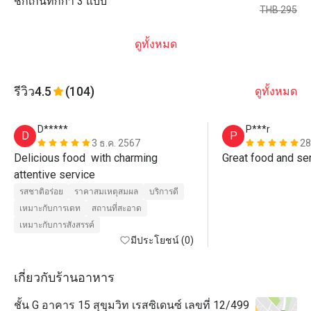
ชิกเก้นทิกก้า 3 แบบ
THB 295
ดูทั้งหมด
รีวิว
4.5
(104)
ดูทั้งหมด
D*****
P***r
D
P
3 ธ.ค. 2567
28
Delicious food  with charming 
Great food and ser
attentive service 
รสชาติอร่อย
ราคาสมเหตุสมผล
บริการดี
เหมาะกับการเดท
สถานที่สะอาด
เหมาะกับการสังสรรค์
มีประโยชน์ (0)
เกี่ยวกับร้านอาหาร
ชั้น G อาคาร 15 สุขุมวิท เรสซิเดนซ์ เลขที่ 12/499