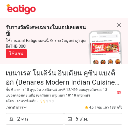
รับรางวัลพิเศษเฉพาะในแอปเลยตอน
นี้!
ใช้งานแอป Eatigo ตอนนี้ รับรางวัลมูลค่าสูงสุด
ถึงTHB 300!
ใช้แอพ
เบนาเรส โมเดิร์น อินเดียน คูซีน แบงค็
อก (Benares Modern Indian Cuisine
Bangkok)
ชั้น G อาคาร 15 สุขุมวิท เรสซิเดนซ์ เลขที่ 12/499 ถนนสุขุมวิทซอย 13
แขวงคลองเตยเหนือ เขตวัฒนา กรุงเทพฯ 10110 กรุงเทพฯ
อโศก
อาหารอินเดีย
เวลาทำการ
4.5
|
จองแล้ว 188 ครั้ง