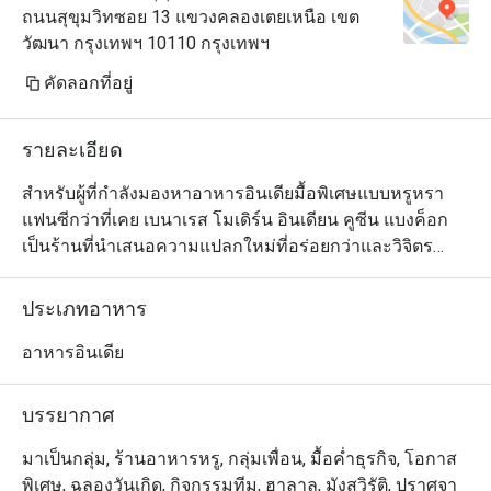
ถนนสุขุมวิทซอย 13 แขวงคลองเตยเหนือ เขต
วัฒนา กรุงเทพฯ 10110 กรุงเทพฯ
คัดลอกที่อยู่
รายละเอียด
สำหรับผู้ที่กำลังมองหาอาหารอินเดียมื้อพิเศษแบบหรูหรา
แฟนซีกว่าที่เคย เบนาเรส โมเดิร์น อินเดียน คูซีน แบงค็อก 
เป็นร้านที่นำเสนอความแปลกใหม่ที่อร่อยกว่าและวิจิตร
งดงามมากกว่าภายในสถานที่มีระดับและบรรยากาศแสนโร
แมนติก ร้านนี้ตั้งอยู่ที่บริเวณชั้น G ของ 15 สุขุมวิท เรสซิเดน
ประเภทอาหาร
ซ์ และมีความเชี่ยวชาญในอาหารอินเดียสมัยใหม่มาก โดย
ได้รับเรตติ้งระดับห้าดาวจากลูกค้าที่เคยไปทาน ทั้งในเรื่อง
อาหารอินเดีย
อาหาร บรรยากาศ และการบริการ 

บรรยากาศ
เมนูของเบเนเรสนั้นได้รับแรงบันดาลใจมาจากวิธีการปรุง
แบบอาหารโมเลกุล ซึ่งประยุกต์หลักการทางวิทยาศาสตร์ 
มาเป็นกลุ่ม, ร้านอาหารหรู, กลุ่มเพื่อน, มื้อค่ำธุรกิจ, โอกาส
เคมีและฟิสิกส์มาใช้ประกอบการทำอาหารเพื่อสร้างรูปแบบ
พิเศษ, ฉลองวันเกิด, กิจกรรมทีม, ฮาลาล, มังสวิรัติ, ปราศจา