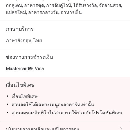
ที่ตื่นตาและแปลกใหม่ แต่ถึงกระนั้นก็ยังสามารถพาคุณย้อน
กกลูเตน, อาหารชุด, การจับคู่ไวน์, ได้รับรางวัล, จัดจานสวย,
เวลากลับไปสัมผัสกับกลิ่นอายของอาหารอินเดียดั้งเดิมจาก
แปลกใหม่, อาหารกลางวัน, อาหารเย็น
ยุคก่อนหน้าได้เป็นอย่างดี เรียกได้ว่าทุกจานมีดีเอ็นเอของ
ความเป็นอินเดียนปรากฎให้เห็นโดดเด่นอย่างน่าประหลาด
ภาษาบริการ
ใจจนสามารถสัมผัสได้ชัดเจนตั้งแต่คำแรก นอกจากนี้อาหาร
ภาษาอังกฤษ, ไทย
ช่องทางการชำระเงิน
Mastercard®, Visa
เงื่อนไขพิเศษ
เงื่อนไขพิเศษ
ส่วนลดใช้ได้เฉพาะเมนูอะลาคาร์ทเท่านั้น
ส่วนลดของอิททิโกไม่สามารถใช้ร่วมกับโปรโมชั่นพิเศษ
ของทางร้านหรือเมนูพิเศษได้
เมนู Treasure of Benares ไม่สามารถใช้ร่วมกับส่วนลด
นโยบายการยกเลิกและแก้ไขการจอง