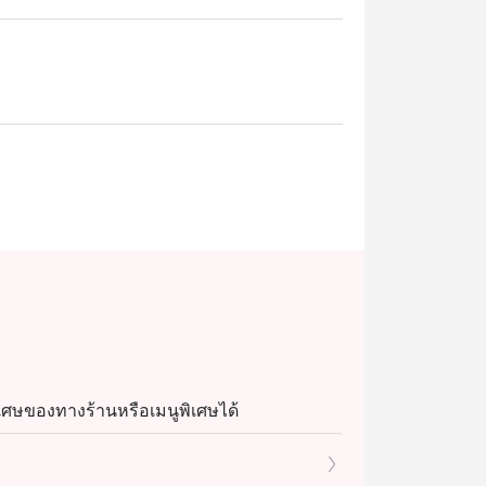
เศษของทางร้านหรือเมนูพิเศษได้
ลดอิททิโกได้เนื่องจากเป็นเมนูพิเศษและต้องโท