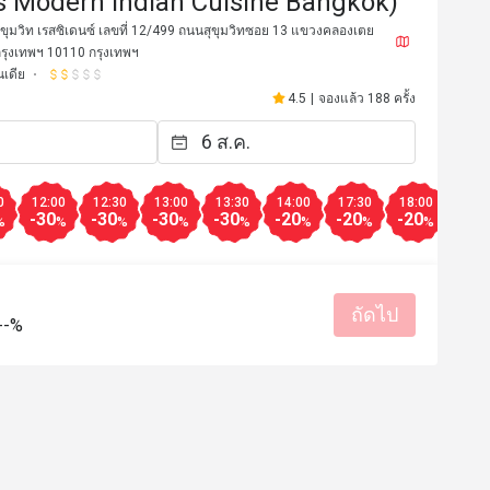
s Modern Indian Cuisine Bangkok)
สุขุมวิท เรสซิเดนซ์ เลขที่ 12/499 ถนนสุขุมวิทซอย 13 แขวงคลองเตย
กรุงเทพฯ 10110 กรุงเทพฯ
เดีย
4.5
|
จองแล้ว 188 ครั้ง
0
12:00
12:30
13:00
13:30
14:00
17:30
18:00
18:3
-30
-30
-30
-30
-20
-20
-20
-20
%
%
%
%
%
%
%
%
*i
P***r
P
ถัดไป
21 มี.ค. 2567
22 ก.พ. 2
--%
nd food at the restaurant was 
Great food and service
The servers were very polite and 
as quick. The taste was balanced 
ion of each dish was very nicely 
lli cheese kebab and tandoori 
มีประโยชน์ (0)
chicken are must try items from the menu. 