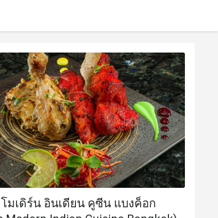
โมเดิร์น อินเดียน คูซีน แบงค็อก