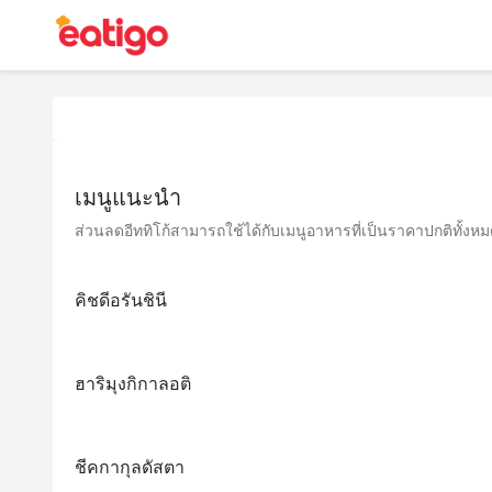
เมนูแนะนำ
ส่วนลดอีททิโก้สามารถใช้ได้กับเมนูอาหารที่เป็นราคาปกติทั้งหมด 
คิชดีอรันชินี
ฮาริมุงกิกาลอติ
ชีคกากุลดัสตา