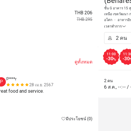
(Benare
ชั้น G อาคาร 15 
THB 206
เหนือ เขตวัฒนา 
THB 295
อโศก
อาหารอิน
เวลาทำการ
11:00
11:3
-30
-30
%
ดูทั้งหมด
P***r
I********
2 คน
P
I
28 เม.ย. 2567
6 ส.ค.
,
--:--
/
reat food and service.
The service a
really good. 
the service w
and presentat
มีประโยชน์ (0)
done. The chi