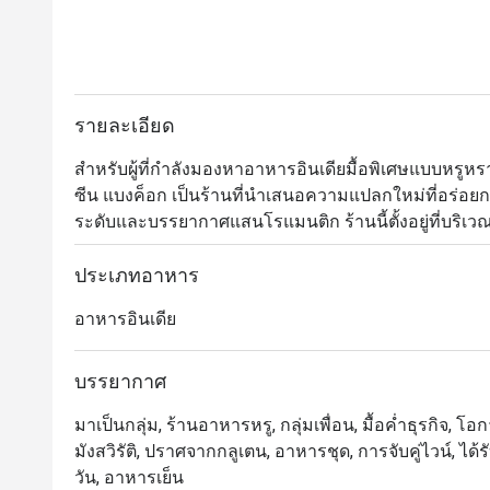
รายละเอียด
สำหรับผู้ที่กำลังมองหาอาหารอินเดียมื้อพิเศษแบบหรูหรา
ซีน แบงค็อก เป็นร้านที่นำเสนอความแปลกใหม่ที่อร่อย
ระดับและบรรยากาศแสนโรแมนติก ร้านนี้ตั้งอยู่ที่บริเวณ
เชี่ยวชาญในอาหารอินเดียสมัยใหม่มาก โดยได้รับเรตติ้งร
อาหาร บรรยากาศ และการบริการ 

ประเภทอาหาร
อาหารอินเดีย
เมนูของเบเนเรสนั้นได้รับแรงบันดาลใจมาจากวิธีการปร
วิทยาศาสตร์ เคมีและฟิสิกส์มาใช้ประกอบการทำอาหารเพื
กระนั้นก็ยังสามารถพาคุณย้อนเวลากลับไปสัมผัสกับกลิ่
บรรยากาศ
ได้เป็นอย่างดี เรียกได้ว่าทุกจานมีดีเอ็นเอของความเป็
มาเป็นกลุ่ม, ร้านอาหารหรู, กลุ่มเพื่อน, มื้อค่ำธุรกิจ, 
ประหลาดใจจนสามารถสัมผัสได้ชัดเจนตั้งแต่คำแรก นอ
มังสวิรัติ, ปราศจากกลูเตน, อาหารชุด, การจับคู่ไวน์, ไ
วัน, อาหารเย็น