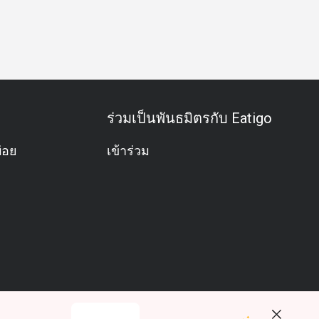
ีม
ฮาลาล
มังสวิรัติ
ปราศจากกลูเตน
อาหารชุด
การจ
ร่วมเป็นพันธมิตรกับ Eatigo
่อย
เข้าร่วม