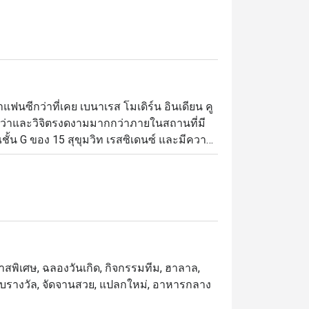
แฟนซีกว่าที่เคย เบนาเรส โมเดิร์น อินเดียน คู
กว่าและวิจิตรงดงามมากกว่าภายในสถานที่มี
ชั้น G ของ 15 สุขุมวิท เรสซิเดนซ์ และมีความ
ะดับห้าดาวจากลูกค้าที่เคยไปทาน ทั้งในเรื่อง
ุงแบบอาหารโมเลกุล ซึ่งประยุกต์หลักการทาง
่อสร้างรูปแบบที่ตื่นตาและแปลกใหม่ แต่ถึง
นอายของอาหารอินเดียดั้งเดิมจากยุคก่อนหน้า
นอินเดียนปรากฎให้เห็นโดดเด่นอย่างน่า
โอกาสพิเศษ, ฉลองวันเกิด, กิจกรรมทีม, ฮาลาล,
กจากนี้อาหารของเบนาเรสยังประดับจัดจาน
ด้รับรางวัล, จัดจานสวย, แปลกใหม่, อาหารกลาง