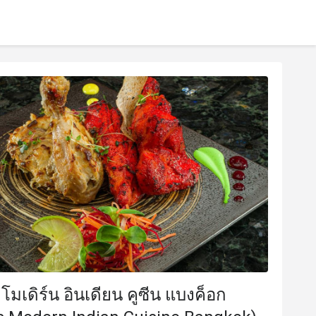
โมเดิร์น อินเดียน คูซีน แบงค็อก