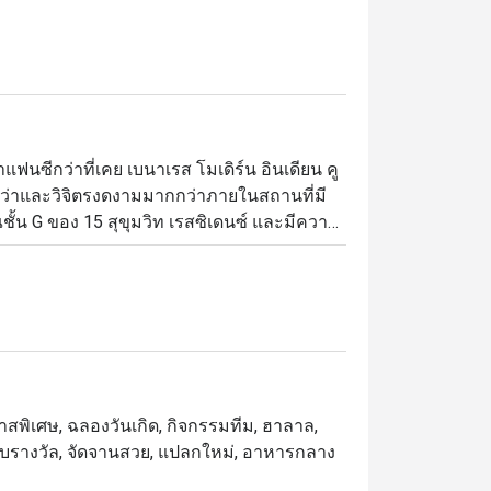
แฟนซีกว่าที่เคย เบนาเรส โมเดิร์น อินเดียน คู
กว่าและวิจิตรงดงามมากกว่าภายในสถานที่มี
ชั้น G ของ 15 สุขุมวิท เรสซิเดนซ์ และมีความ
ะดับห้าดาวจากลูกค้าที่เคยไปทาน ทั้งในเรื่อง
ุงแบบอาหารโมเลกุล ซึ่งประยุกต์หลักการทาง
่อสร้างรูปแบบที่ตื่นตาและแปลกใหม่ แต่ถึง
นอายของอาหารอินเดียดั้งเดิมจากยุคก่อนหน้า
นอินเดียนปรากฎให้เห็นโดดเด่นอย่างน่า
โอกาสพิเศษ, ฉลองวันเกิด, กิจกรรมทีม, ฮาลาล,
กจากนี้อาหารของเบนาเรสยังประดับจัดจาน
ด้รับรางวัล, จัดจานสวย, แปลกใหม่, อาหารกลาง