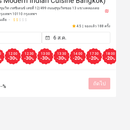
s Modern Indian Cuisine Bangkok)
สุขุมวิท เรสซิเดนซ์ เลขที่ 12/499 ถนนสุขุมวิทซอย 13 แขวงคลองเตย
กรุงเทพฯ 10110 กรุงเทพฯ
เดีย
4.5
|
จองแล้ว 188 ครั้ง
0
12:00
12:30
13:00
13:30
14:00
17:30
18:00
18:3
-30
-30
-30
-30
-20
-20
-20
-20
%
%
%
%
%
%
%
%
*i
P***r
P
ถัดไป
21 มี.ค. 2567
22 ก.พ. 2
--%
nd food at the restaurant was 
Great food and service
The servers were very polite and 
as quick. The taste was balanced 
ion of each dish was very nicely 
lli cheese kebab and tandoori 
มีประโยชน์ (0)
chicken are must try items from the menu. 