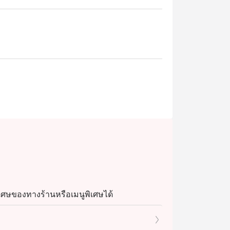
เศษของทางร้านหรือเมนูพิเศษได้
ลดอิททิโกได้เนื่องจากเป็นเมนูพิเศษและต้องโท