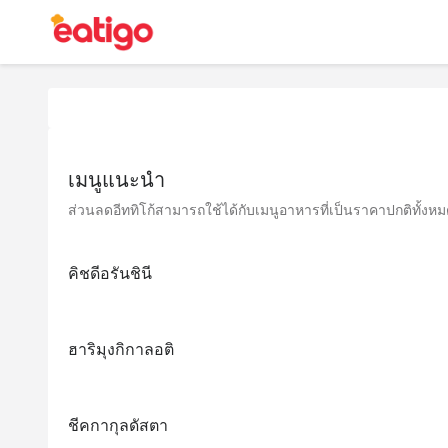
เมนูแนะนำ
ส่วนลดอีททิโก้สามารถใช้ได้กับเมนูอาหารที่เป็นราคาปกติทั้งหมด 
คิชดีอรันชินี
ฮาริมุงกิกาลอติ
ชีคกากุลดัสตา