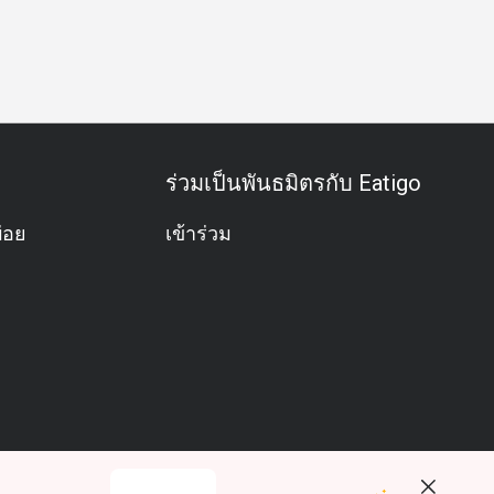
ีม
ฮาลาล
มังสวิรัติ
ปราศจากกลูเตน
อาหารชุด
การจ
ร่วมเป็นพันธมิตรกับ Eatigo
่อย
เข้าร่วม