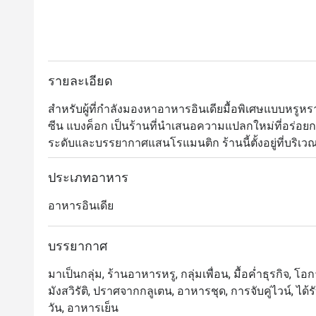
รายละเอียด
สำหรับผู้ที่กำลังมองหาอาหารอินเดียมื้อพิเศษแบบหรูหรา
ซีน แบงค็อก เป็นร้านที่นำเสนอความแปลกใหม่ที่อร่อย
ระดับและบรรยากาศแสนโรแมนติก ร้านนี้ตั้งอยู่ที่บริเวณ
เชี่ยวชาญในอาหารอินเดียสมัยใหม่มาก โดยได้รับเรตติ้งร
อาหาร บรรยากาศ และการบริการ 

ประเภทอาหาร
อาหารอินเดีย
เมนูของเบเนเรสนั้นได้รับแรงบันดาลใจมาจากวิธีการปร
วิทยาศาสตร์ เคมีและฟิสิกส์มาใช้ประกอบการทำอาหารเพื
กระนั้นก็ยังสามารถพาคุณย้อนเวลากลับไปสัมผัสกับกลิ่
บรรยากาศ
ได้เป็นอย่างดี เรียกได้ว่าทุกจานมีดีเอ็นเอของความเป็
มาเป็นกลุ่ม, ร้านอาหารหรู, กลุ่มเพื่อน, มื้อค่ำธุรกิจ, 
ประหลาดใจจนสามารถสัมผัสได้ชัดเจนตั้งแต่คำแรก นอ
มังสวิรัติ, ปราศจากกลูเตน, อาหารชุด, การจับคู่ไวน์, ไ
วัน, อาหารเย็น