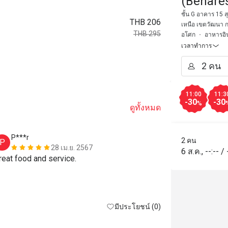
(Benare
ชั้น G อาคาร 15 
THB 206
เหนือ เขตวัฒนา 
THB 295
อโศก
อาหารอิน
เวลาทำการ
11:00
11:3
-30
-30
%
ดูทั้งหมด
P***r
I********
2 คน
P
I
28 เม.ย. 2567
6 ส.ค.
,
--:--
/
reat food and service.
The service a
really good. 
the service w
and presentat
มีประโยชน์ (0)
done. The chi