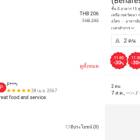
(Benare
ชั้น G อาคาร 15 
THB 206
เหนือ เขตวัฒนา 
THB 295
อโศก
อาหารอิน
เวลาทำการ
11:00
11:3
-30
-30
%
ดูทั้งหมด
P***r
I********
2 คน
P
I
28 เม.ย. 2567
7 ส.ค.
,
--:--
/
reat food and service.
The service a
really good. 
the service w
and presentat
มีประโยชน์ (0)
done. The chi