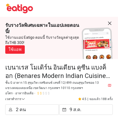
รับรางวัลพิเศษเฉพาะในแอปเลยตอน
นี้!
ใช้งานแอป Eatigo ตอนนี้ รับรางวัลมูลค่าสูงสุด
ถึงTHB 300!
ใช้แอพ
เบนาเรส โมเดิร์น อินเดียน คูซีน แบงค็
อก (Benares Modern Indian Cuisine
Bangkok)
ชั้น G อาคาร 15 สุขุมวิท เรสซิเดนซ์ เลขที่ 12/499 ถนนสุขุมวิทซอย 13
แขวงคลองเตยเหนือ เขตวัฒนา กรุงเทพฯ 10110 กรุงเทพฯ
อโศก
อาหารอินเดีย
เวลาทำการ
4.5
|
จองแล้ว 188 ครั้ง