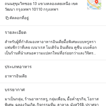
ถนนสุขุมวิทซอย 13 แขวงคลองเตยเหนือ เขต
วัฒนา กรุงเทพฯ 10110 กรุงเทพฯ
คัดลอกที่อยู่
รายละเอียด
สำหรับผู้ที่กำลังมองหาอาหารอินเดียมื้อพิเศษแบบหรูหรา
แฟนซีกว่าที่เคย เบนาเรส โมเดิร์น อินเดียน คูซีน แบงค็อก 
เป็นร้านที่นำเสนอความแปลกใหม่ที่อร่อยกว่าและวิจิตร
งดงามมากกว่าภายในสถานที่มีระดับและบรรยากาศแสนโร
แมนติก ร้านนี้ตั้งอยู่ที่บริเวณชั้น G ของ 15 สุขุมวิท เรสซิเดน
ประเภทอาหาร
ซ์ และมีความเชี่ยวชาญในอาหารอินเดียสมัยใหม่มาก โดย
ได้รับเรตติ้งระดับห้าดาวจากลูกค้าที่เคยไปทาน ทั้งในเรื่อง
อาหารอินเดีย
อาหาร บรรยากาศ และการบริการ 

บรรยากาศ
เมนูของเบเนเรสนั้นได้รับแรงบันดาลใจมาจากวิธีการปรุง
แบบอาหารโมเลกุล ซึ่งประยุกต์หลักการทางวิทยาศาสตร์ 
มาเป็นกลุ่ม, ร้านอาหารหรู, กลุ่มเพื่อน, มื้อค่ำธุรกิจ, โอกาส
เคมีและฟิสิกส์มาใช้ประกอบการทำอาหารเพื่อสร้างรูปแบบ
พิเศษ, ฉลองวันเกิด, กิจกรรมทีม, ฮาลาล, มังสวิรัติ, ปราศจา