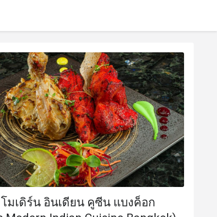
โมเดิร์น อินเดียน คูซีน แบงค็อก