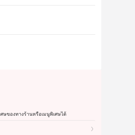
เศษของทางร้านหรือเมนูพิเศษได้
ลดอิททิโกได้เนื่องจากเป็นเมนูพิเศษและต้องโท