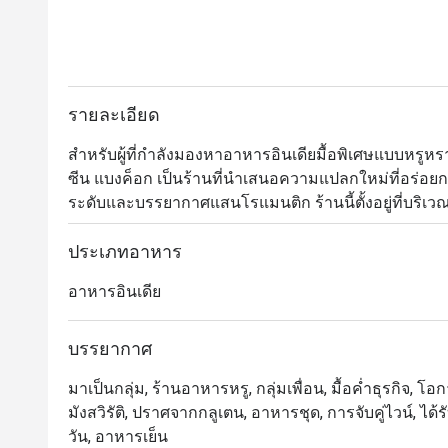
รายละเอียด
สำหรับผู้ที่กำลังมองหาอาหารอินเดียมื้อพิเศษแบบหรูหรา
ซีน แบงค็อก เป็นร้านที่นำเสนอความแปลกใหม่ที่อร่อย
ระดับและบรรยากาศแสนโรแมนติก ร้านนี้ตั้งอยู่ที่บริเวณ
เชี่ยวชาญในอาหารอินเดียสมัยใหม่มาก โดยได้รับเรตติ้งร
อาหาร บรรยากาศ และการบริการ 

ประเภทอาหาร
อาหารอินเดีย
เมนูของเบเนเรสนั้นได้รับแรงบันดาลใจมาจากวิธีการปร
วิทยาศาสตร์ เคมีและฟิสิกส์มาใช้ประกอบการทำอาหารเพื
กระนั้นก็ยังสามารถพาคุณย้อนเวลากลับไปสัมผัสกับกลิ่
บรรยากาศ
ได้เป็นอย่างดี เรียกได้ว่าทุกจานมีดีเอ็นเอของความเป็
มาเป็นกลุ่ม, ร้านอาหารหรู, กลุ่มเพื่อน, มื้อค่ำธุรกิจ, 
ประหลาดใจจนสามารถสัมผัสได้ชัดเจนตั้งแต่คำแรก นอ
มังสวิรัติ, ปราศจากกลูเตน, อาหารชุด, การจับคู่ไวน์, ไ
วัน, อาหารเย็น