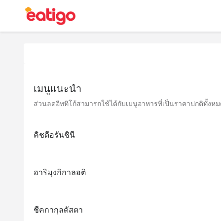
เมนูแนะนำ
ส่วนลดอีททิโก้สามารถใช้ได้กับเมนูอาหารที่เป็นราคาปกติทั้งหมด 
คิชดีอรันชินี
ฮาริมุงกิกาลอติ
ชีคกากุลดัสตา