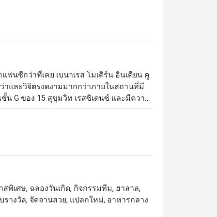
แฟนซีกว่าที่เคย เบนาเรส โมเดิร์น อินเดียน คู
กว่าและวิจิตรงดงามมากกว่าภายในสถานที่มี
ชั้น G ของ 15 สุขุมวิท เรสซิเดนซ์ และมีความ
ะดับห้าดาวจากลูกค้าที่เคยไปทาน ทั้งในเรื่อง
ุงแบบอาหารโมเลกุล ซึ่งประยุกต์หลักการทาง
่อสร้างรูปแบบที่ตื่นตาและแปลกใหม่ แต่ถึง
นอายของอาหารอินเดียดั้งเดิมจากยุคก่อนหน้า
นอินเดียนปรากฎให้เห็นโดดเด่นอย่างน่า
โอกาสพิเศษ, ฉลองวันเกิด, กิจกรรมทีม, ฮาลาล,
กจากนี้อาหารของเบนาเรสยังประดับจัดจาน
ด้รับรางวัล, จัดจานสวย, แปลกใหม่, อาหารกลาง