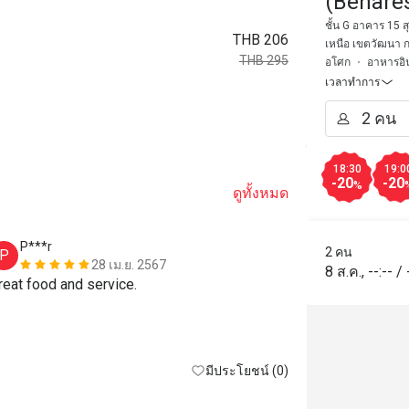
(Benare
ชั้น G อาคาร 15 
THB 206
เหนือ เขตวัฒนา 
THB 295
อโศก
อาหารอิน
เวลาทำการ
18:30
19:0
-20
-20
%
ดูทั้งหมด
P***r
I********
2 คน
P
I
28 เม.ย. 2567
8 ส.ค.
,
--:--
/
reat food and service.
The service a
really good. 
the service w
and presentat
มีประโยชน์ (0)
done. The chi