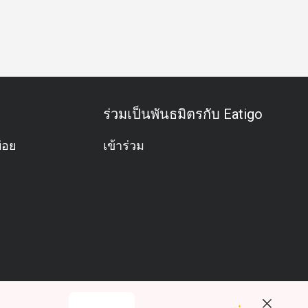
ีม
ฮาลาล
มังสวิรัติ
ปราศจากกลูเตน
อาหารชุด
การจ
ร่วมเป็นพันธมิตรกับ Eatigo
่อย
เข้าร่วม