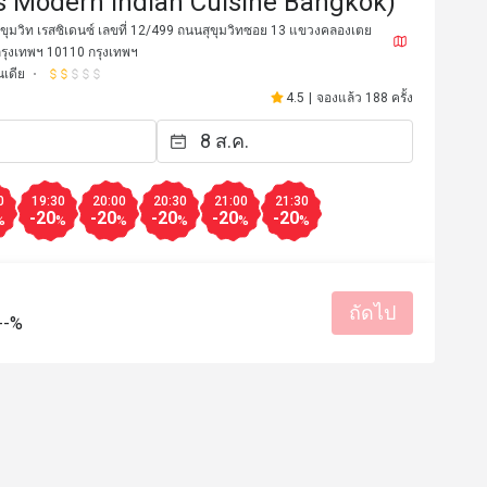
s Modern Indian Cuisine Bangkok)
สุขุมวิท เรสซิเดนซ์ เลขที่ 12/499 ถนนสุขุมวิทซอย 13 แขวงคลองเตย
กรุงเทพฯ 10110 กรุงเทพฯ
เดีย
4.5
|
จองแล้ว 188 ครั้ง
0
19:30
20:00
20:30
21:00
21:30
-20
-20
-20
-20
-20
%
%
%
%
%
%
*i
P***r
P
ถัดไป
21 มี.ค. 2567
22 ก.พ. 2
--%
nd food at the restaurant was 
Great food and service
The servers were very polite and 
as quick. The taste was balanced 
ion of each dish was very nicely 
lli cheese kebab and tandoori 
มีประโยชน์ (0)
chicken are must try items from the menu. 